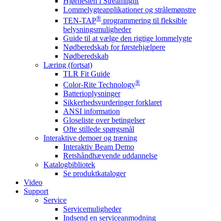
Hjørnesten i Streamlight
Lommelygteapplikationer og strålemønstre
®
TEN-TAP
programmering til fleksible
belysningsmuligheder
Guide til at vælge den rigtige lommelygte
Nødberedskab for førstehjælpere
Nødberedskab
Læring (fortsat)
TLR Fit Guide
®
Color-Rite Technology
Batterioplysninger
Sikkerhedsvurderinger forklaret
ANSI information
Gloseliste over betingelser
Ofte stillede spørgsmål
Interaktive demoer og træning
Interaktiv Beam Demo
Retshåndhævende uddannelse
Katalogbibliotek
Se produktkataloger
Video
Support
Service
Servicemuligheder
Indsend en serviceanmodning