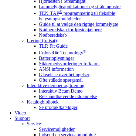
Hjørnesten i Streamlight
Lommelygteapplikationer og strålemønstre
®
TEN-TAP
programmering til fleksible
belysningsmuligheder
Guide til at vælge den rigtige lommelygte
Nødberedskab for førstehjælpere
Nødberedskab
Læring (fortsat)
TLR Fit Guide
®
Color-Rite Technology
Batterioplysninger
Sikkerhedsvurderinger forklaret
ANSI information
Gloseliste over betingelser
Ofte stillede spørgsmål
Interaktive demoer og træning
Interaktiv Beam Demo
Retshåndhævende uddannelse
Katalogbibliotek
Se produktkataloger
Video
Support
Service
Servicemuligheder
Indsend en serviceanmodning