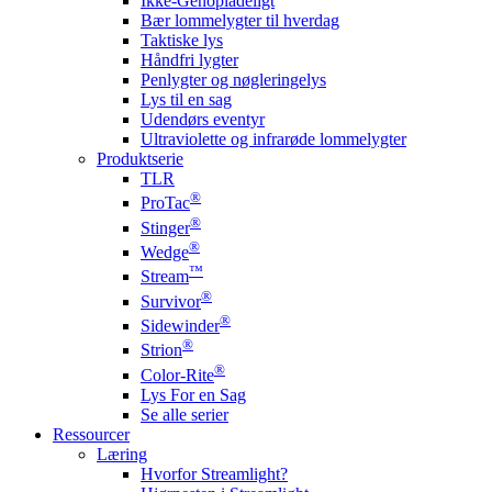
Ikke-Genopladeligt
Bær lommelygter til hverdag
Taktiske lys
Håndfri lygter
Penlygter og nøgleringelys
Lys til en sag
Udendørs eventyr
Ultraviolette og infrarøde lommelygter
Produktserie
TLR
®
ProTac
®
Stinger
®
Wedge
™
Stream
®
Survivor
®
Sidewinder
®
Strion
®
Color-Rite
Lys For en Sag
Se alle serier
Ressourcer
Læring
Hvorfor Streamlight?