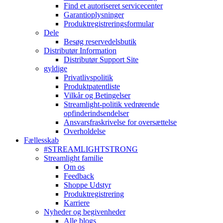
Find et autoriseret servicecenter
Garantioplysninger
Produktregistreringsformular
Dele
Besøg reservedelsbutik
Distributør Information
Distributør Support Site
gyldige
Privatlivspolitik
Produktpatentliste
Vilkår og Betingelser
Streamlight-politik vedrørende
opfinderindsendelser
Ansvarsfraskrivelse for oversættelse
Overholdelse
Fællesskab
#STREAMLIGHTSTRONG
Streamlight familie
Om os
Feedback
Shoppe Udstyr
Produktregistrering
Karriere
Nyheder og begivenheder
Alle blogs