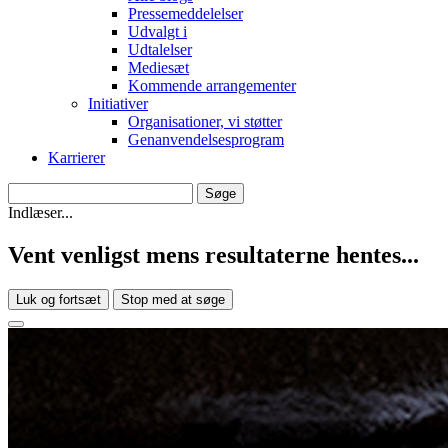
Pressemeddelelser
Udvalgt i
Udtalelser
Mediesæt
Kommende arrangementer
Initiativer
Organisationer, vi støtter
Genanvendelsesprogram
Karrierer
Indlæser...
Vent venligst mens resultaterne hentes...
Luk og fortsæt
Stop med at søge