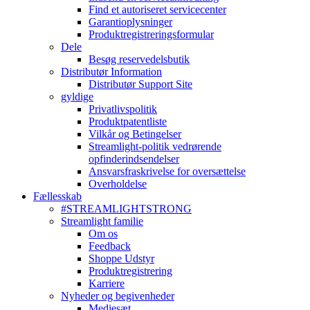
Find et autoriseret servicecenter
Garantioplysninger
Produktregistreringsformular
Dele
Besøg reservedelsbutik
Distributør Information
Distributør Support Site
gyldige
Privatlivspolitik
Produktpatentliste
Vilkår og Betingelser
Streamlight-politik vedrørende
opfinderindsendelser
Ansvarsfraskrivelse for oversættelse
Overholdelse
Fællesskab
#STREAMLIGHTSTRONG
Streamlight familie
Om os
Feedback
Shoppe Udstyr
Produktregistrering
Karriere
Nyheder og begivenheder
Mediesæt