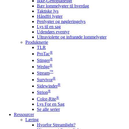
Ikke-Genopladeligt
Bær lommelygter til hverdag
Taktiske lys
Håndfri lygter
Penlygter og nøgleringelys
Lys til en sag
Udendørs eventyr
Ultraviolette og infrarøde lommelygter
Produktserie
TLR
®
ProTac
®
Stinger
®
Wedge
™
Stream
®
Survivor
®
Sidewinder
®
Strion
®
Color-Rite
Lys For en Sag
Se alle serier
Ressourcer
Læring
Hvorfor Streamlight?