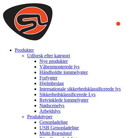
We use cookies to ensure that we provide you the best experience
on our website. By continuing to browse this website, you accept
that cookies are used to help us analyze how the website is used and
to offer you a better experience. To learn more or to find out how
you can disable cookies, you can access our
Privacy Policy
.
ACCEPT AND CLOSE
Produkter
Udforsk efter kategori
Nye produkter
Våbenmonterede lys
Håndholdte lommelygter
Forlygter
Hjelmbeslag
Internationale sikkerhedsklassificerede lys
Sikkerhedsklassificerede Lys
Retvinklede lommelygter
Nødscenelys
Arbejdslys
Produkttyper
Genopladelige
USB Genopladelige
Multi-Brændstof