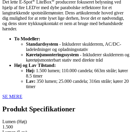
®
®
Det lette E-Spot
LiteBox
producerer fokuseret belysning ved
hjælp af fire LED'er med dybe parabolske reflektorer for et
langtrækkende spotstrålemønster. Dens artikulerende hoved giver
dig mulighed for at rette lyset lige derhen, hvor det er nødvendigt,
og dens store trykknapkontakt er nem at bruge med behandskede
hænder.
To Modeller:
Standardsystem
- Inkluderer skulderrem, AC/DC-
ladeledninger og opladningsstativ
Køretøjsmonteringssystem
- Inkluderer skulderrem og
køretøjsmonterbart stativ med direkte tråd
Høj og Lav Tilstand:
Høj:
1.500 lumen; 110.000 candela; 663m stråle; kører
8.5 timer
Lav:
350 lumen; 25.000 candela; 316m stråle; kører 20
timer
SE MERE
Produkt Specifikationer
Lumen (Høj)
1.500