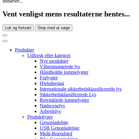
Indlæser...
Vent venligst mens resultaterne hentes...
Luk og fortsæt
Stop med at søge
Produkter
Udforsk efter kategori
Nye produkter
Våbenmonterede lys
Håndholdte lommelygter
Forlygter
Hjelmbeslag
Internationale sikkerhedsklassificerede lys
Sikkerhedsklassificerede Lys
Retvinklede lommelygter
Nødscenelys
Arbejdslys
Produkttyper
Genopladelige
USB Genopladelige
Multi-Brændstof