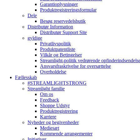
Garantioplysninger
Produktregistreringsformular
Dele
Besøg reservedelsbutik
Distributør Information
Distributør Support Site
gyldige
Privatlivspolitik
Produktpatentliste
Vilkår og Betingelser
Streamlight-politik vedrørende opfinderindsendels
Ansvarsfraskrivelse for oversættelse
Overholdelse
Fællesskab
#STREAMLIGHTSTRONG
Streamlight familie
Om os
Feedback
Shoppe Udstyr
Produktregistrering
Karriere
Nyheder og begivenheder
Mediesæt
Kommende arrangementer
Initiativer