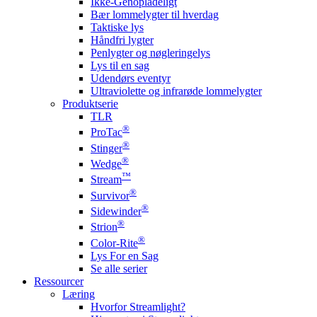
Ikke-Genopladeligt
Bær lommelygter til hverdag
Taktiske lys
Håndfri lygter
Penlygter og nøgleringelys
Lys til en sag
Udendørs eventyr
Ultraviolette og infrarøde lommelygter
Produktserie
TLR
®
ProTac
®
Stinger
®
Wedge
™
Stream
®
Survivor
®
Sidewinder
®
Strion
®
Color-Rite
Lys For en Sag
Se alle serier
Ressourcer
Læring
Hvorfor Streamlight?