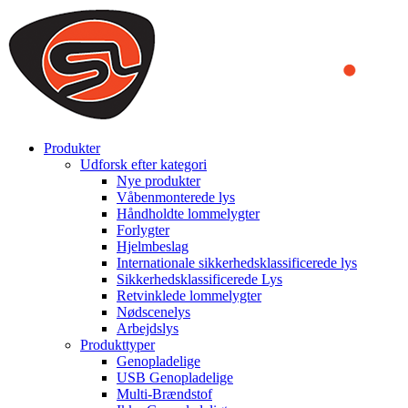
We use cookies to ensure that we provide you the best experience on o
you a better experience. To learn more or to find out how you can di
ACCEPT AND CLOSE
Produkter
Udforsk efter kategori
Nye produkter
Våbenmonterede lys
Håndholdte lommelygter
Forlygter
Hjelmbeslag
Internationale sikkerhedsklassificerede lys
Sikkerhedsklassificerede Lys
Retvinklede lommelygter
Nødscenelys
Arbejdslys
Produkttyper
Genopladelige
USB Genopladelige
Multi-Brændstof