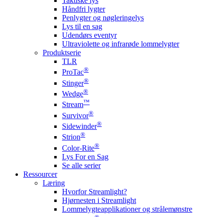
Taktiske lys
Håndfri lygter
Penlygter og nøgleringelys
Lys til en sag
Udendørs eventyr
Ultraviolette og infrarøde lommelygter
Produktserie
TLR
®
ProTac
®
Stinger
®
Wedge
™
Stream
®
Survivor
®
Sidewinder
®
Strion
®
Color-Rite
Lys For en Sag
Se alle serier
Ressourcer
Læring
Hvorfor Streamlight?
Hjørnesten i Streamlight
Lommelygteapplikationer og strålemønstre