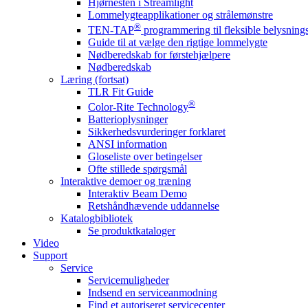
Hjørnesten i Streamlight
Lommelygteapplikationer og strålemønstre
®
TEN-TAP
programmering til fleksible belysnin
Guide til at vælge den rigtige lommelygte
Nødberedskab for førstehjælpere
Nødberedskab
Læring (fortsat)
TLR Fit Guide
®
Color-Rite Technology
Batterioplysninger
Sikkerhedsvurderinger forklaret
ANSI information
Gloseliste over betingelser
Ofte stillede spørgsmål
Interaktive demoer og træning
Interaktiv Beam Demo
Retshåndhævende uddannelse
Katalogbibliotek
Se produktkataloger
Video
Support
Service
Servicemuligheder
Indsend en serviceanmodning
Find et autoriseret servicecenter