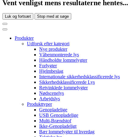
Vent venligst mens resultaterne hentes...
Luk og fortsæt
Stop med at søge
Produkter
Udforsk efter kategori
Nye produkter
Våbenmonterede lys
Håndholdte lommelygter
Forlygter
Hjelmbeslag
Internationale sikkerhedsklassificerede lys
Sikkerhedsklassificerede Lys
Retvinklede lommelygter
Nødscenelys
Arbejdslys
Produkttyper
Genopladelige
USB Genopladelige
Multi-Brændstof
Ikke-Genopladeligt
Bær lommelygter til hverdag