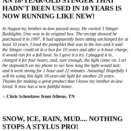
AN 18-YEAR-OLD STINGER THAT
HADN'T BEEN USED IN 10 YEARS IS
NOW RUNNING LIKE NEW!
In August my brother-in-law passed away. He owned 3 Stinger
flashlights. One was in its original box. The receipt showed he
purchased it in 1997. It had apparently been sitting uncharged for at
least 10 years. I read the pamphlet that was in the box and it said
the Stinger could sit in a box for 10 years and after a 4-hour charge,
it would run for a full hour. So I gave it a try. I plugged it in,
charged it for four hours, and, sure enough, the light came on. I set
the stopwatch on my phone to see how long the light would last;
and it went strong for 1 hour and 22 minutes. Amazing! Hopefully I
will be using this light 18-year-old light for another 20 years.
Thanks for making a great product that I know my brother-in-law
loved. It now has a new faithful home.
-- Chris Scheutzow from Athens, TN
SNOW, ICE, RAIN, MUD.... NOTHING
STOPS A STYLUS PRO!