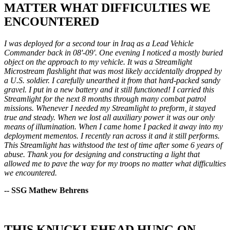
MATTER WHAT DIFFICULTIES WE
ENCOUNTERED
I was deployed for a second tour in Iraq as a Lead Vehicle
Commander back in 08'-09'. One evening I noticed a mostly buried
object on the approach to my vehicle. It was a Streamlight
Microstream flashlight that was most likely accidentally dropped by
a U.S. soldier. I carefully unearthed it from that hard-packed sandy
gravel. I put in a new battery and it still functioned! I carried this
Streamlight for the next 8 months through many combat patrol
missions. Whenever I needed my Streamlight to preform, it stayed
true and steady. When we lost all auxiliary power it was our only
means of illumination. When I came home I packed it away into my
deployment mementos. I recently ran across it and it still performs.
This Streamlight has withstood the test of time after some 6 years of
abuse. Thank you for designing and constructing a light that
allowed me to pave the way for my troops no matter what difficulties
we encountered.
-- SSG Mathew Behrens
THIS KNUCKLEHEAD HUNG ON