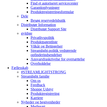
Find et autoriseret servicecenter
Garantioplysninger
Produktregistreringsformular
Dele
Besøg reservedelsbutik
Distributør Information
Distributør Support Site
gyldige
Privatlivspolitik
Produktpatentliste
Vilkår og Betingelser
Streamlight-politik vedrørende
opfinderindsendelser
Ansvarsfraskrivelse for oversættelse
Overholdelse
Fællesskab
#STREAMLIGHTSTRONG
Streamlight familie
Om os
Feedback
Shoppe Udstyr
Produktregistrering
Karriere
Nyheder og begivenheder
Mediesæt