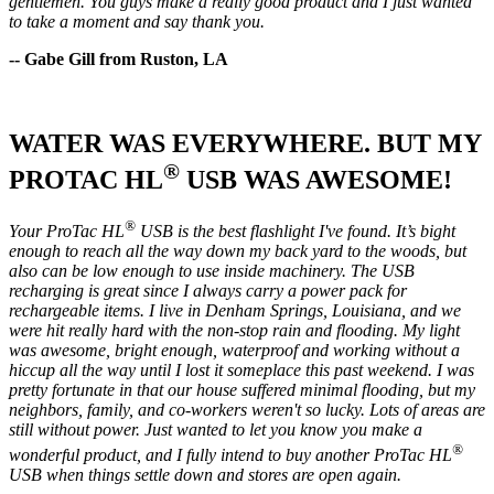
gentlemen. You guys make a really good product and I just wanted
to take a moment and say thank you.
-- Gabe Gill from Ruston, LA
WATER WAS EVERYWHERE. BUT MY
®
PROTAC HL
USB WAS AWESOME!
®
Your ProTac HL
USB is the best flashlight I've found. It’s bight
enough to reach all the way down my back yard to the woods, but
also can be low enough to use inside machinery. The USB
recharging is great since I always carry a power pack for
rechargeable items. I live in Denham Springs, Louisiana, and we
were hit really hard with the non-stop rain and flooding. My light
was awesome, bright enough, waterproof and working without a
hiccup all the way until I lost it someplace this past weekend. I was
pretty fortunate in that our house suffered minimal flooding, but my
neighbors, family, and co-workers weren't so lucky. Lots of areas are
still without power. Just wanted to let you know you make a
®
wonderful product, and I fully intend to buy another ProTac HL
USB when things settle down and stores are open again.