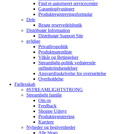
Find et autoriseret servicecenter
Garantioplysninger
Produktregistreringsformular
Dele
Besøg reservedelsbutik
Distributør Information
Distributør Support Site
gyldige
Privatlivspolitik
Produktpatentliste
Vilkår og Betingelser
Streamlight-politik vedrørende
opfinderindsendelser
Ansvarsfraskrivelse for oversættelse
Overholdelse
Fællesskab
#STREAMLIGHTSTRONG
Streamlight familie
Om os
Feedback
Shoppe Udstyr
Produktregistrering
Karriere
Nyheder og begivenheder
Alle blogs