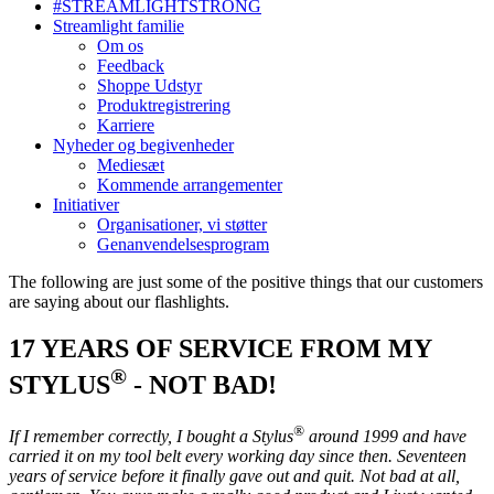
#STREAMLIGHTSTRONG
Streamlight familie
Om os
Feedback
Shoppe Udstyr
Produktregistrering
Karriere
Nyheder og begivenheder
Mediesæt
Kommende arrangementer
Initiativer
Organisationer, vi støtter
Genanvendelsesprogram
The following are just some of the positive things that our customers
are saying about our flashlights.
17 YEARS OF SERVICE FROM MY
®
STYLUS
- NOT BAD!
®
If I remember correctly, I bought a Stylus
around 1999 and have
carried it on my tool belt every working day since then. Seventeen
years of service before it finally gave out and quit. Not bad at all,