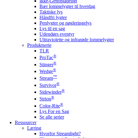
Ikke-Genopladeligt
Bær lommelygter til hverdag
Taktiske lys
Håndfri lygter
Penlygter og nøgleringelys
Lys til en sag
Udendørs eventyr
Ultraviolette og infrarøde lommelygter
Produktserie
TLR
®
ProTac
®
Stinger
®
Wedge
™
Stream
®
Survivor
®
Sidewinder
®
Strion
®
Color-Rite
Lys For en Sag
Se alle serier
Ressourcer
Læring
Hvorfor Streamlight?