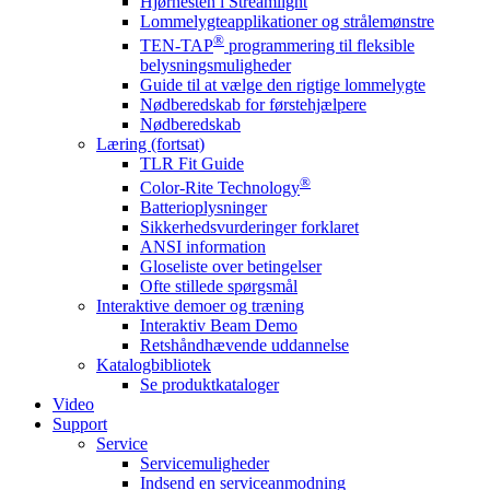
Hjørnesten i Streamlight
Lommelygteapplikationer og strålemønstre
®
TEN-TAP
programmering til fleksible
belysningsmuligheder
Guide til at vælge den rigtige lommelygte
Nødberedskab for førstehjælpere
Nødberedskab
Læring (fortsat)
TLR Fit Guide
®
Color-Rite Technology
Batterioplysninger
Sikkerhedsvurderinger forklaret
ANSI information
Gloseliste over betingelser
Ofte stillede spørgsmål
Interaktive demoer og træning
Interaktiv Beam Demo
Retshåndhævende uddannelse
Katalogbibliotek
Se produktkataloger
Video
Support
Service
Servicemuligheder
Indsend en serviceanmodning