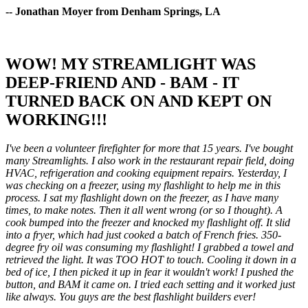
-- Jonathan Moyer from Denham Springs, LA
WOW! MY STREAMLIGHT WAS
DEEP-FRIEND AND - BAM - IT
TURNED BACK ON AND KEPT ON
WORKING!!!
I've been a volunteer firefighter for more that 15 years. I've bought
many Streamlights. I also work in the restaurant repair field, doing
HVAC, refrigeration and cooking equipment repairs. Yesterday, I
was checking on a freezer, using my flashlight to help me in this
process. I sat my flashlight down on the freezer, as I have many
times, to make notes. Then it all went wrong (or so I thought). A
cook bumped into the freezer and knocked my flashlight off. It slid
into a fryer, which had just cooked a batch of French fries. 350-
degree fry oil was consuming my flashlight! I grabbed a towel and
retrieved the light. It was TOO HOT to touch. Cooling it down in a
bed of ice, I then picked it up in fear it wouldn't work! I pushed the
button, and BAM it came on. I tried each setting and it worked just
like always. You guys are the best flashlight builders ever!