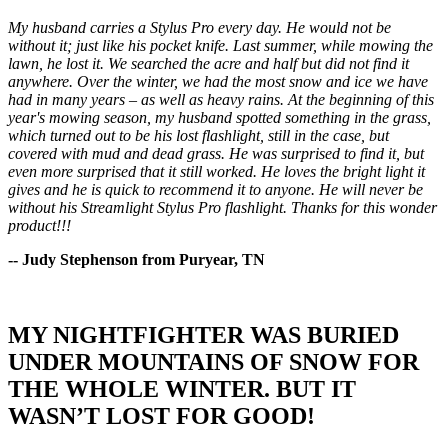
My husband carries a Stylus Pro every day. He would not be
without it; just like his pocket knife. Last summer, while mowing the
lawn, he lost it. We searched the acre and half but did not find it
anywhere. Over the winter, we had the most snow and ice we have
had in many years – as well as heavy rains. At the beginning of this
year's mowing season, my husband spotted something in the grass,
which turned out to be his lost flashlight, still in the case, but
covered with mud and dead grass. He was surprised to find it, but
even more surprised that it still worked. He loves the bright light it
gives and he is quick to recommend it to anyone. He will never be
without his Streamlight Stylus Pro flashlight. Thanks for this wonder
product!!!
-- Judy Stephenson from Puryear, TN
MY NIGHTFIGHTER WAS BURIED
UNDER MOUNTAINS OF SNOW FOR
THE WHOLE WINTER. BUT IT
WASN’T LOST FOR GOOD!