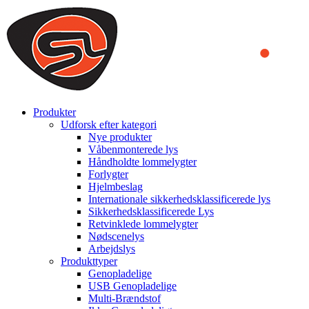
We use cookies to ensure that we provide you the best experience
on our website. By continuing to browse this website, you accept
that cookies are used to help us analyze how the website is used and
to offer you a better experience. To learn more or to find out how
you can disable cookies, you can access our
Privacy Policy
.
ACCEPT AND CLOSE
Produkter
Udforsk efter kategori
Nye produkter
Våbenmonterede lys
Håndholdte lommelygter
Forlygter
Hjelmbeslag
Internationale sikkerhedsklassificerede lys
Sikkerhedsklassificerede Lys
Retvinklede lommelygter
Nødscenelys
Arbejdslys
Produkttyper
Genopladelige
USB Genopladelige
Multi-Brændstof