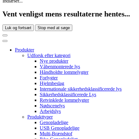
Indlæser...
Vent venligst mens resultaterne hentes...
Luk og fortsæt
Stop med at søge
Produkter
Udforsk efter kategori
Nye produkter
Våbenmonterede lys
Håndholdte lommelygter
Forlygter
Hjelmbeslag
Internationale sikkerhedsklassificerede lys
Sikkerhedsklassificerede Lys
Retvinklede lommelygter
Nødscenelys
Arbejdslys
Produkttyper
Genopladelige
USB Genopladelige
Multi-Brændstof