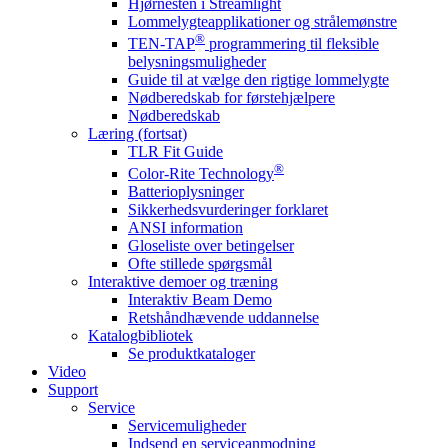
Hjørnesten i Streamlight
Lommelygteapplikationer og strålemønstre
®
TEN-TAP
programmering til fleksible
belysningsmuligheder
Guide til at vælge den rigtige lommelygte
Nødberedskab for førstehjælpere
Nødberedskab
Læring (fortsat)
TLR Fit Guide
®
Color-Rite Technology
Batterioplysninger
Sikkerhedsvurderinger forklaret
ANSI information
Gloseliste over betingelser
Ofte stillede spørgsmål
Interaktive demoer og træning
Interaktiv Beam Demo
Retshåndhævende uddannelse
Katalogbibliotek
Se produktkataloger
Video
Support
Service
Servicemuligheder
Indsend en serviceanmodning