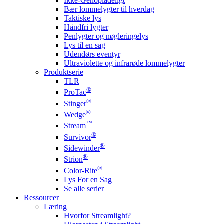
Ikke-Genopladeligt
Bær lommelygter til hverdag
Taktiske lys
Håndfri lygter
Penlygter og nøgleringelys
Lys til en sag
Udendørs eventyr
Ultraviolette og infrarøde lommelygter
Produktserie
TLR
®
ProTac
®
Stinger
®
Wedge
™
Stream
®
Survivor
®
Sidewinder
®
Strion
®
Color-Rite
Lys For en Sag
Se alle serier
Ressourcer
Læring
Hvorfor Streamlight?