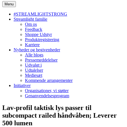
Menu
#STREAMLIGHTSTRONG
Streamlight familie
Om os
Feedback
Shoppe Udstyr
Produktregistrering
Karriere
Nyheder og begivenheder
Alle blogs
Pressemeddelelser
Udvalgt i
Udtalelser
Mediesæt
Kommende arrangementer
Initiativer
Organisationer, vi støtter
Genanvendelsesprogram
Lav-profil taktisk lys passer til
subcompact railed håndvåben; Leverer
500 lumen