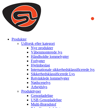
We use cookies to ensure that we provide you the best experience
on our website. By continuing to browse this website, you accept
that cookies are used to help us analyze how the website is used and
to offer you a better experience. To learn more or to find out how
you can disable cookies, you can access our
Privacy Policy
.
ACCEPT AND CLOSE
Produkter
Udforsk efter kategori
Nye produkter
Våbenmonterede lys
Håndholdte lommelygter
Forlygter
Hjelmbeslag
Internationale sikkerhedsklassificerede lys
Sikkerhedsklassificerede Lys
Retvinklede lommelygter
Nødscenelys
Arbejdslys
Produkttyper
Genopladelige
USB Genopladelige
Multi-Brændstof