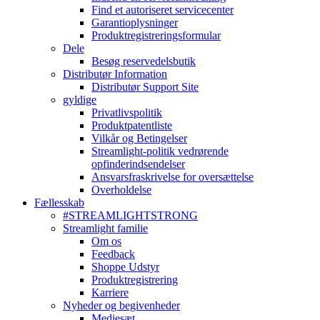
Find et autoriseret servicecenter
Garantioplysninger
Produktregistreringsformular
Dele
Besøg reservedelsbutik
Distributør Information
Distributør Support Site
gyldige
Privatlivspolitik
Produktpatentliste
Vilkår og Betingelser
Streamlight-politik vedrørende
opfinderindsendelser
Ansvarsfraskrivelse for oversættelse
Overholdelse
Fællesskab
#STREAMLIGHTSTRONG
Streamlight familie
Om os
Feedback
Shoppe Udstyr
Produktregistrering
Karriere
Nyheder og begivenheder
Mediesæt