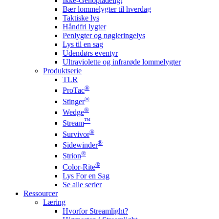
Ikke-Genopladeligt
Bær lommelygter til hverdag
Taktiske lys
Håndfri lygter
Penlygter og nøgleringelys
Lys til en sag
Udendørs eventyr
Ultraviolette og infrarøde lommelygter
Produktserie
TLR
®
ProTac
®
Stinger
®
Wedge
™
Stream
®
Survivor
®
Sidewinder
®
Strion
®
Color-Rite
Lys For en Sag
Se alle serier
Ressourcer
Læring
Hvorfor Streamlight?