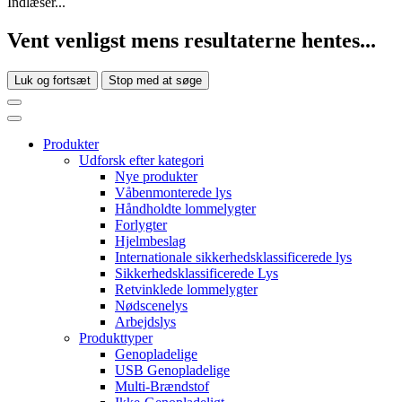
Indlæser...
Vent venligst mens resultaterne hentes...
Luk og fortsæt
Stop med at søge
Produkter
Udforsk efter kategori
Nye produkter
Våbenmonterede lys
Håndholdte lommelygter
Forlygter
Hjelmbeslag
Internationale sikkerhedsklassificerede lys
Sikkerhedsklassificerede Lys
Retvinklede lommelygter
Nødscenelys
Arbejdslys
Produkttyper
Genopladelige
USB Genopladelige
Multi-Brændstof