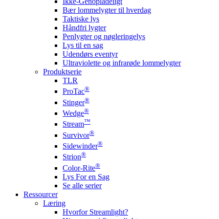
Ikke-Genopladeligt
Bær lommelygter til hverdag
Taktiske lys
Håndfri lygter
Penlygter og nøgleringelys
Lys til en sag
Udendørs eventyr
Ultraviolette og infrarøde lommelygter
Produktserie
TLR
®
ProTac
®
Stinger
®
Wedge
™
Stream
®
Survivor
®
Sidewinder
®
Strion
®
Color-Rite
Lys For en Sag
Se alle serier
Ressourcer
Læring
Hvorfor Streamlight?