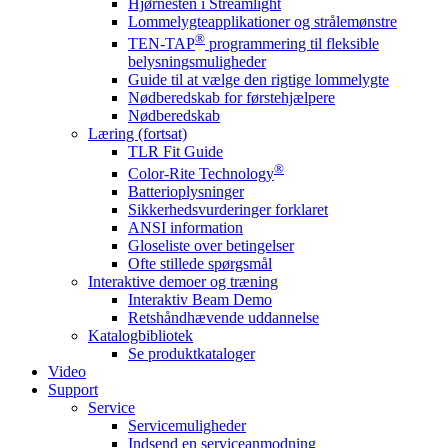
Hjørnesten i Streamlight
Lommelygteapplikationer og strålemønstre
®
TEN-TAP
programmering til fleksible
belysningsmuligheder
Guide til at vælge den rigtige lommelygte
Nødberedskab for førstehjælpere
Nødberedskab
Læring (fortsat)
TLR Fit Guide
®
Color-Rite Technology
Batterioplysninger
Sikkerhedsvurderinger forklaret
ANSI information
Gloseliste over betingelser
Ofte stillede spørgsmål
Interaktive demoer og træning
Interaktiv Beam Demo
Retshåndhævende uddannelse
Katalogbibliotek
Se produktkataloger
Video
Support
Service
Servicemuligheder
Indsend en serviceanmodning