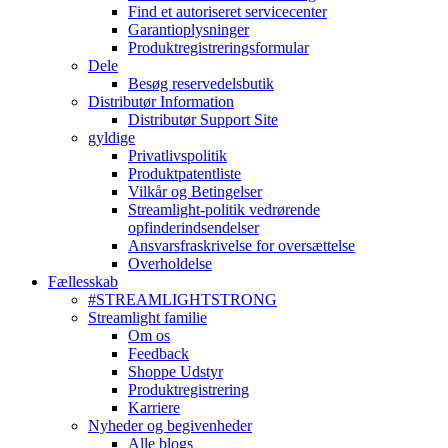
Find et autoriseret servicecenter
Garantioplysninger
Produktregistreringsformular
Dele
Besøg reservedelsbutik
Distributør Information
Distributør Support Site
gyldige
Privatlivspolitik
Produktpatentliste
Vilkår og Betingelser
Streamlight-politik vedrørende
opfinderindsendelser
Ansvarsfraskrivelse for oversættelse
Overholdelse
Fællesskab
#STREAMLIGHTSTRONG
Streamlight familie
Om os
Feedback
Shoppe Udstyr
Produktregistrering
Karriere
Nyheder og begivenheder
Alle blogs