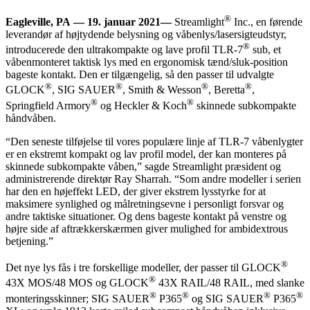
®
Eagleville, PA
—
19. januar 2021
—
Streamlight
Inc., en førende
leverandør af højtydende belysning og våbenlys/lasersigteudstyr,
®
introducerede den ultrakompakte og lave profil
TLR-7
sub
, et
våbenmonteret taktisk lys med en ergonomisk tænd/sluk-position
bageste kontakt. Den er tilgængelig, så den passer til udvalgte
®
®
®
®
GLOCK
, SIG SAUER
, Smith & Wesson
, Beretta
,
®
®
Springfield Armory
og Heckler & Koch
skinnede subkompakte
håndvåben.
“Den seneste tilføjelse til vores populære linje af TLR-7 våbenlygter
er en ekstremt kompakt og lav profil model, der kan monteres på
skinnede subkompakte våben,” sagde Streamlight præsident og
administrerende direktør Ray Sharrah. “Som andre modeller i serien
har den en højeffekt LED, der giver ekstrem lysstyrke for at
maksimere synlighed og målretningsevne i personligt forsvar og
andre taktiske situationer. Og dens bageste kontakt på venstre og
højre side af aftrækkerskærmen giver mulighed for ambidextrous
betjening.”
®
Det nye lys fås i tre forskellige modeller, der passer til GLOCK
®
43X MOS/48 MOS og GLOCK
43X RAIL/48 RAIL, med slanke
®
®
®
®
monteringsskinner; SIG SAUER
P365
og SIG SAUER
P365