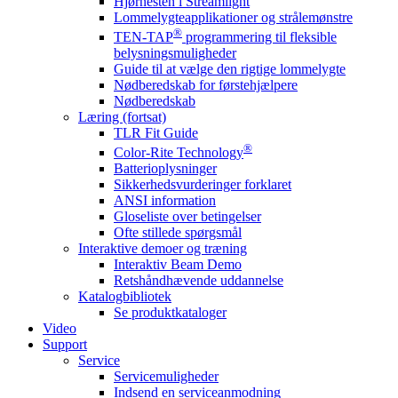
Hjørnesten i Streamlight
Lommelygteapplikationer og strålemønstre
®
TEN-TAP
programmering til fleksible
belysningsmuligheder
Guide til at vælge den rigtige lommelygte
Nødberedskab for førstehjælpere
Nødberedskab
Læring (fortsat)
TLR Fit Guide
®
Color-Rite Technology
Batterioplysninger
Sikkerhedsvurderinger forklaret
ANSI information
Gloseliste over betingelser
Ofte stillede spørgsmål
Interaktive demoer og træning
Interaktiv Beam Demo
Retshåndhævende uddannelse
Katalogbibliotek
Se produktkataloger
Video
Support
Service
Servicemuligheder
Indsend en serviceanmodning