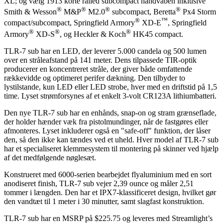
XL; og vælg 1913 korte railed subcompact håndvåben inklusive
®
®
®
®
Smith & Wesson
M&P
M2.0
subcompact, Beretta
Px4 Storm
®
™
compact/subcompact, Springfield Armory
XD-E
, Springfield
®
®
®
Armory
XD-S
, og Heckler & Koch
HK45 compact.
TLR-7 sub har en LED, der leverer 5.000 candela og 500 lumen
over en stråleafstand på 141 meter. Dens tilpassede TIR-optik
producerer en koncentreret stråle, der giver både omfattende
rækkevidde og optimeret perifer dækning. Den tilbyder to
lystilstande, kun LED eller LED strobe, hver med en driftstid på 1,5
time. Lyset strømforsynes af et enkelt 3-volt CR123A lithiumbatteri.
Den nye TLR-7 sub har en enhånds, snap-on og stram grænseflade,
der holder hænder væk fra pistolmundinger, når de fastgøres eller
afmonteres. Lyset inkluderer også en "safe-off" funktion, der låser
den, så den ikke kan tændes ved et uheld. Hver model af TLR-7 sub
har et specialiseret klemmesystem til montering på skinner ved hjælp
af det medfølgende nøglesæt.
Konstrueret med 6000-serien bearbejdet flyaluminium med en sort
anodiseret finish, TLR-7 sub vejer 2,39 ounce og måler 2,51
tommer i længden. Den har et IPX7-klassificeret design, hvilket gør
den vandtæt til 1 meter i 30 minutter, samt slagfast konstruktion.
TLR-7 sub har en MSRP på $225.75 og leveres med Streamlight’s