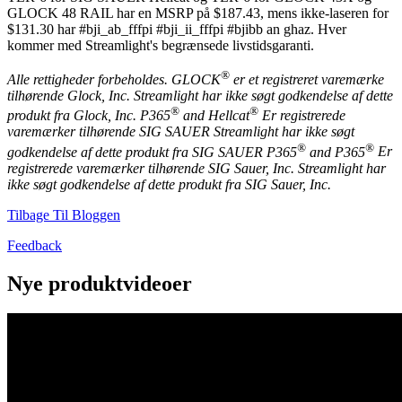
GLOCK 48 RAIL har en MSRP på $187.43, mens ikke-laseren for
$131.30 har #bji_ab_fffpi #bji_ii_fffpi #bjibb an ghaz. Hver
kommer med Streamlight's begrænsede livstidsgaranti.
®
Alle rettigheder forbeholdes.
GLOCK
er et registreret varemærke
tilhørende Glock, Inc. Streamlight har ikke søgt godkendelse af dette
®
®
produkt fra Glock, Inc. P365
and Hellcat
Er registrerede
varemærker tilhørende SIG SAUER Streamlight har ikke søgt
®
®
godkendelse af dette produkt fra SIG SAUER P365
and P365
Er
registrerede varemærker tilhørende SIG Sauer, Inc. Streamlight har
ikke søgt godkendelse af dette produkt fra SIG Sauer, Inc.
Tilbage Til Bloggen
Feedback
Nye produktvideoer