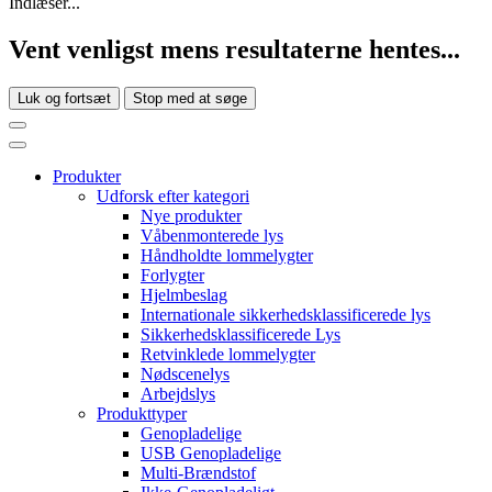
Indlæser...
Vent venligst mens resultaterne hentes...
Luk og fortsæt
Stop med at søge
Produkter
Udforsk efter kategori
Nye produkter
Våbenmonterede lys
Håndholdte lommelygter
Forlygter
Hjelmbeslag
Internationale sikkerhedsklassificerede lys
Sikkerhedsklassificerede Lys
Retvinklede lommelygter
Nødscenelys
Arbejdslys
Produkttyper
Genopladelige
USB Genopladelige
Multi-Brændstof