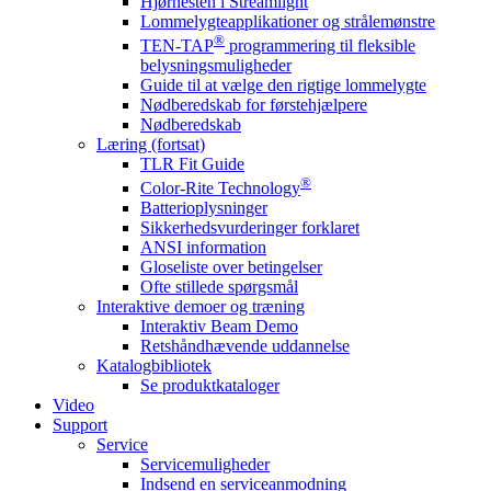
Hjørnesten i Streamlight
Lommelygteapplikationer og strålemønstre
®
TEN-TAP
programmering til fleksible
belysningsmuligheder
Guide til at vælge den rigtige lommelygte
Nødberedskab for førstehjælpere
Nødberedskab
Læring (fortsat)
TLR Fit Guide
®
Color-Rite Technology
Batterioplysninger
Sikkerhedsvurderinger forklaret
ANSI information
Gloseliste over betingelser
Ofte stillede spørgsmål
Interaktive demoer og træning
Interaktiv Beam Demo
Retshåndhævende uddannelse
Katalogbibliotek
Se produktkataloger
Video
Support
Service
Servicemuligheder
Indsend en serviceanmodning