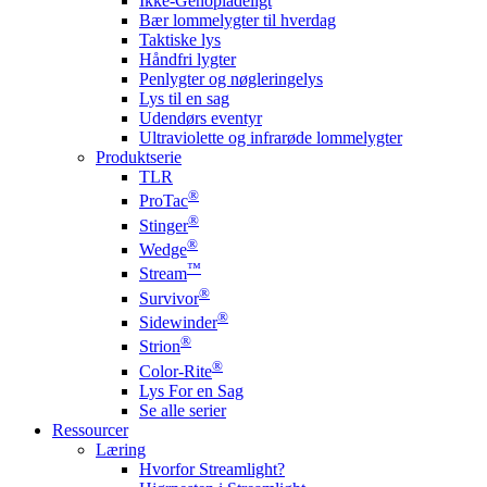
Ikke-Genopladeligt
Bær lommelygter til hverdag
Taktiske lys
Håndfri lygter
Penlygter og nøgleringelys
Lys til en sag
Udendørs eventyr
Ultraviolette og infrarøde lommelygter
Produktserie
TLR
®
ProTac
®
Stinger
®
Wedge
™
Stream
®
Survivor
®
Sidewinder
®
Strion
®
Color-Rite
Lys For en Sag
Se alle serier
Ressourcer
Læring
Hvorfor Streamlight?