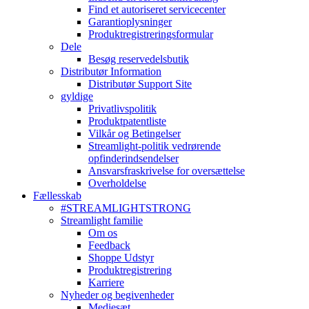
Find et autoriseret servicecenter
Garantioplysninger
Produktregistreringsformular
Dele
Besøg reservedelsbutik
Distributør Information
Distributør Support Site
gyldige
Privatlivspolitik
Produktpatentliste
Vilkår og Betingelser
Streamlight-politik vedrørende
opfinderindsendelser
Ansvarsfraskrivelse for oversættelse
Overholdelse
Fællesskab
#STREAMLIGHTSTRONG
Streamlight familie
Om os
Feedback
Shoppe Udstyr
Produktregistrering
Karriere
Nyheder og begivenheder
Mediesæt