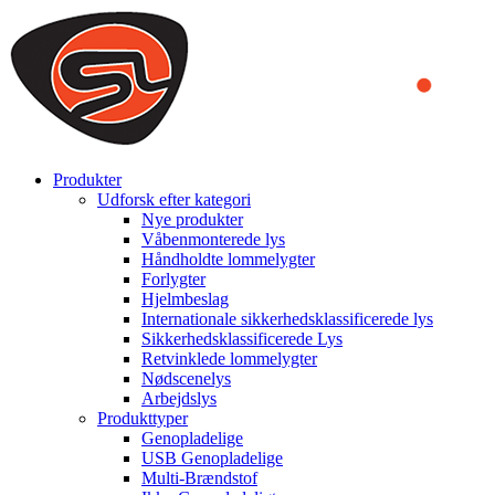
We use cookies to ensure that we provide you the best experience
on our website. By continuing to browse this website, you accept
that cookies are used to help us analyze how the website is used and
to offer you a better experience. To learn more or to find out how
you can disable cookies, you can access our
Privacy Policy
.
ACCEPT AND CLOSE
Produkter
Udforsk efter kategori
Nye produkter
Våbenmonterede lys
Håndholdte lommelygter
Forlygter
Hjelmbeslag
Internationale sikkerhedsklassificerede lys
Sikkerhedsklassificerede Lys
Retvinklede lommelygter
Nødscenelys
Arbejdslys
Produkttyper
Genopladelige
USB Genopladelige
Multi-Brændstof