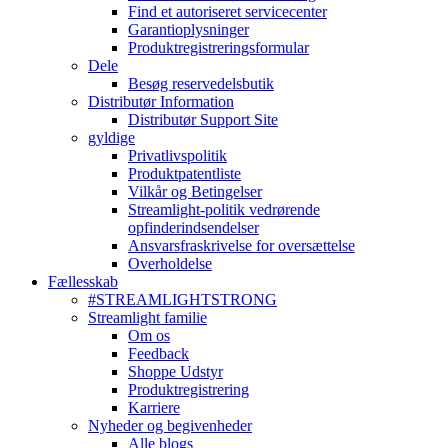
Find et autoriseret servicecenter
Garantioplysninger
Produktregistreringsformular
Dele
Besøg reservedelsbutik
Distributør Information
Distributør Support Site
gyldige
Privatlivspolitik
Produktpatentliste
Vilkår og Betingelser
Streamlight-politik vedrørende
opfinderindsendelser
Ansvarsfraskrivelse for oversættelse
Overholdelse
Fællesskab
#STREAMLIGHTSTRONG
Streamlight familie
Om os
Feedback
Shoppe Udstyr
Produktregistrering
Karriere
Nyheder og begivenheder
Alle blogs