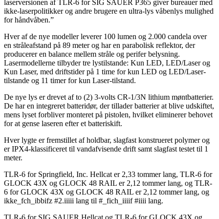
laserversionen af ​​TLR-6 for SIG SAUER P365 giver bureauer med
ikke-laserpolitikker og andre brugere en ultra-lys våbenlys mulighed
for håndvåben.”
Hver af de nye modeller leverer 100 lumen og 2.000 candela over
en stråleafstand på 89 meter og har en parabolisk reflektor, der
producerer en balance mellem stråle og perifer belysning.
Lasermodellerne tilbyder tre lystilstande: Kun LED, LED/Laser og
Kun Laser, med driftstider på 1 time for kun LED og LED/Laser-
tilstande og 11 timer for kun Laser-tilstand.
De nye lys er drevet af to (2) 3-volts CR-1/3N lithium møntbatterier.
De har en integreret batteridør, der tillader batterier at blive udskiftet,
mens lyset forbliver monteret på pistolen, hvilket eliminerer behovet
for at gense laseren efter et batteriskift.
Hver lygte er fremstillet af holdbar, slagfast konstrueret polymer og
er IPX4-klassificeret til vandafvisende drift samt slagfast testet til 1
meter.
TLR-6 for Springfield, Inc. Hellcat er 2,33 tommer lang, TLR-6 for
GLOCK 43X og GLOCK 48 RAIL er 2,12 tommer lang, og TLR-
6 for GLOCK 43X og GLOCK 48 RAIL er 2,12 tommer lang, og
ikke_fch_ibbifz #2.iiiii lang til #_fich_iiiif #iiii lang.
TLR-6 for SIG SAUER Hellcat og TLR-6 for GLOCK 43X og