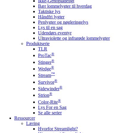
Ikke-Genopladeligt
Bær lommelygter til hverdag
Taktiske lys
Håndfri lygter
Penlygter og nøgleringelys
Lys til en sag
Udendørs eventyr
Ultraviolette og infrarøde lommelygter
Produktserie
TLR
®
ProTac
®
Stinger
®
Wedge
™
Stream
®
Survivor
®
Sidewinder
®
Strion
®
Color-Rite
Lys For en Sag
Se alle serier
Ressourcer
Læring
Hvorfor Streamlight?