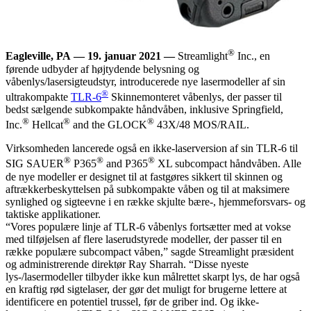
®
Eagleville, PA
—
19. januar 2021
—
Streamlight
Inc., en
førende udbyder af højtydende belysning og
våbenlys/lasersigteudstyr, introducerede nye lasermodeller af sin
®
ultrakompakte
TLR-6
Skinnemonteret våbenlys, der passer til
bedst sælgende subkompakte håndvåben, inklusive Springfield,
®
®
®
Inc.
Hellcat
and the GLOCK
43X/48 MOS/RAIL.
Virksomheden lancerede også en ikke-laserversion af sin TLR-6 til
®
®
®
SIG SAUER
P365
and P365
XL subcompact håndvåben. Alle
de nye modeller er designet til at fastgøres sikkert til skinnen og
aftrækkerbeskyttelsen på subkompakte våben og til at maksimere
synlighed og sigteevne i en række skjulte bære-, hjemmeforsvars- og
taktiske applikationer.
“Vores populære linje af TLR-6 våbenlys fortsætter med at vokse
med tilføjelsen af ​​flere laserudstyrede modeller, der passer til en
række populære subcompact våben,” sagde Streamlight præsident
og administrerende direktør Ray Sharrah. “Disse nyeste
lys-/lasermodeller tilbyder ikke kun målrettet skarpt lys, de har også
en kraftig rød sigtelaser, der gør det muligt for brugerne lettere at
identificere en potentiel trussel, før de griber ind. Og ikke-