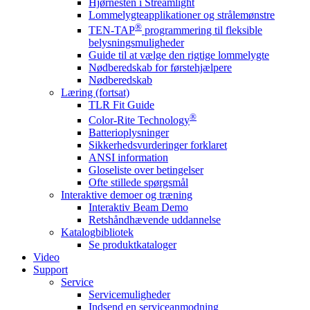
Hjørnesten i Streamlight
Lommelygteapplikationer og strålemønstre
®
TEN-TAP
programmering til fleksible
belysningsmuligheder
Guide til at vælge den rigtige lommelygte
Nødberedskab for førstehjælpere
Nødberedskab
Læring (fortsat)
TLR Fit Guide
®
Color-Rite Technology
Batterioplysninger
Sikkerhedsvurderinger forklaret
ANSI information
Gloseliste over betingelser
Ofte stillede spørgsmål
Interaktive demoer og træning
Interaktiv Beam Demo
Retshåndhævende uddannelse
Katalogbibliotek
Se produktkataloger
Video
Support
Service
Servicemuligheder
Indsend en serviceanmodning