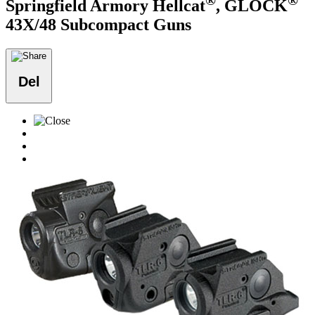
®
®
Springfield Armory Hellcat
, GLOCK
43X/48 Subcompact Guns
Del