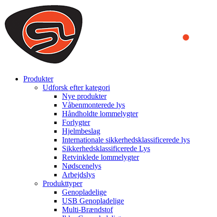
We use cookies to ensure that we provide you the best experience
on our website. By continuing to browse this website, you accept
that cookies are used to help us analyze how the website is used and
to offer you a better experience. To learn more or to find out how
you can disable cookies, you can access our
Privacy Policy
.
ACCEPT AND CLOSE
Produkter
Udforsk efter kategori
Nye produkter
Våbenmonterede lys
Håndholdte lommelygter
Forlygter
Hjelmbeslag
Internationale sikkerhedsklassificerede lys
Sikkerhedsklassificerede Lys
Retvinklede lommelygter
Nødscenelys
Arbejdslys
Produkttyper
Genopladelige
USB Genopladelige
Multi-Brændstof