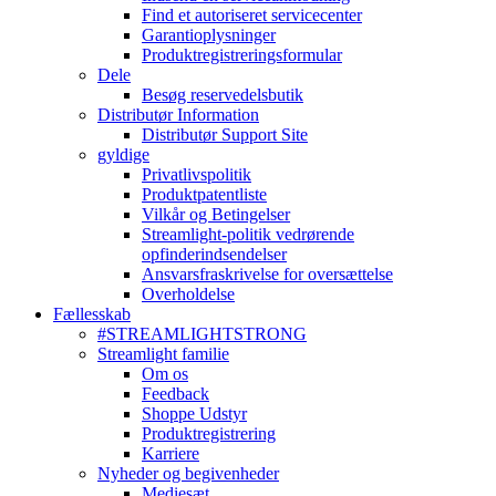
Find et autoriseret servicecenter
Garantioplysninger
Produktregistreringsformular
Dele
Besøg reservedelsbutik
Distributør Information
Distributør Support Site
gyldige
Privatlivspolitik
Produktpatentliste
Vilkår og Betingelser
Streamlight-politik vedrørende
opfinderindsendelser
Ansvarsfraskrivelse for oversættelse
Overholdelse
Fællesskab
#STREAMLIGHTSTRONG
Streamlight familie
Om os
Feedback
Shoppe Udstyr
Produktregistrering
Karriere
Nyheder og begivenheder
Mediesæt