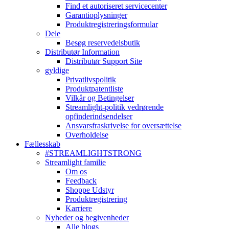
Find et autoriseret servicecenter
Garantioplysninger
Produktregistreringsformular
Dele
Besøg reservedelsbutik
Distributør Information
Distributør Support Site
gyldige
Privatlivspolitik
Produktpatentliste
Vilkår og Betingelser
Streamlight-politik vedrørende
opfinderindsendelser
Ansvarsfraskrivelse for oversættelse
Overholdelse
Fællesskab
#STREAMLIGHTSTRONG
Streamlight familie
Om os
Feedback
Shoppe Udstyr
Produktregistrering
Karriere
Nyheder og begivenheder
Alle blogs