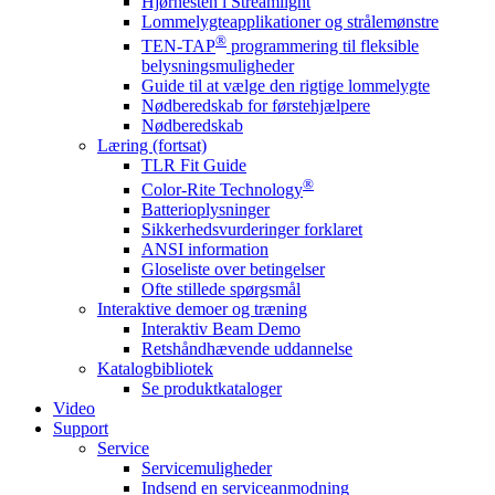
Hjørnesten i Streamlight
Lommelygteapplikationer og strålemønstre
®
TEN-TAP
programmering til fleksible
belysningsmuligheder
Guide til at vælge den rigtige lommelygte
Nødberedskab for førstehjælpere
Nødberedskab
Læring (fortsat)
TLR Fit Guide
®
Color-Rite Technology
Batterioplysninger
Sikkerhedsvurderinger forklaret
ANSI information
Gloseliste over betingelser
Ofte stillede spørgsmål
Interaktive demoer og træning
Interaktiv Beam Demo
Retshåndhævende uddannelse
Katalogbibliotek
Se produktkataloger
Video
Support
Service
Servicemuligheder
Indsend en serviceanmodning