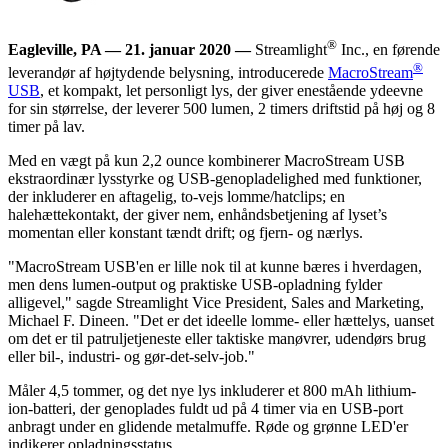
®
Eagleville, PA — 21. januar 2020 —
Streamlight
Inc., en førende
®
leverandør af højtydende belysning, introducerede
MacroStream
USB
, et kompakt, let personligt lys, der giver enestående ydeevne
for sin størrelse, der leverer 500 lumen, 2 timers driftstid på høj og 8
timer på lav.
Med en vægt på kun 2,2 ounce kombinerer MacroStream USB
ekstraordinær lysstyrke og USB-genopladelighed med funktioner,
der inkluderer en aftagelig, to-vejs lomme/hatclips; en
halehættekontakt, der giver nem, enhåndsbetjening af lyset’s
momentan eller konstant tændt drift; og fjern- og nærlys.
"MacroStream USB'en er lille nok til at kunne bæres i hverdagen,
men dens lumen-output og praktiske USB-opladning fylder
alligevel," sagde Streamlight Vice President, Sales and Marketing,
Michael F. Dineen. "Det er det ideelle lomme- eller hættelys, uanset
om det er til patruljetjeneste eller taktiske manøvrer, udendørs brug
eller bil-, industri- og gør-det-selv-job."
Måler 4,5 tommer, og det nye lys inkluderer et 800 mAh lithium-
ion-batteri, der genoplades fuldt ud på 4 timer via en USB-port
anbragt under en glidende metalmuffe. Røde og grønne LED'er
indikerer opladningsstatus.