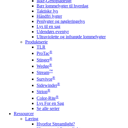
Ikke-Genopladeligt
Bær lommelygter til hverdag
Taktiske lys
Håndfri lygter
Penlygter og nøgleringelys
Lys til en sag
Udendørs eventyr
Ultraviolette og infrarøde lommelygter
Produktserie
TLR
®
ProTac
®
Stinger
®
Wedge
™
Stream
®
Survivor
®
Sidewinder
®
Strion
®
Color-Rite
Lys For en Sag
Se alle serier
Ressourcer
Læring
Hvorfor Streamlight?