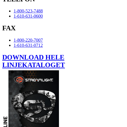
1-800-523-7488
1-610-631-0600
FAX
1-800-220-7007
1-610-631-0712
DOWNLOAD HELE
LINJEKATALOGET