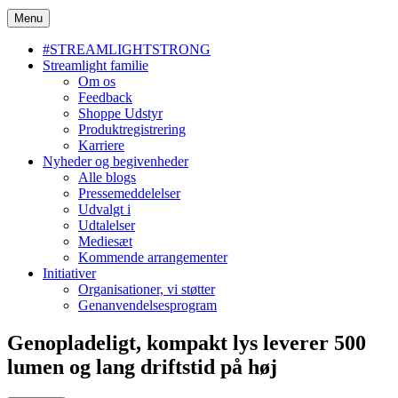
Menu
#STREAMLIGHTSTRONG
Streamlight familie
Om os
Feedback
Shoppe Udstyr
Produktregistrering
Karriere
Nyheder og begivenheder
Alle blogs
Pressemeddelelser
Udvalgt i
Udtalelser
Mediesæt
Kommende arrangementer
Initiativer
Organisationer, vi støtter
Genanvendelsesprogram
Genopladeligt, kompakt lys leverer 500
lumen og lang driftstid på høj