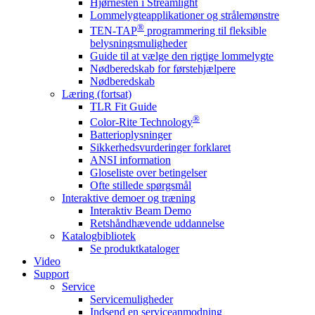
Hjørnesten i Streamlight
Lommelygteapplikationer og strålemønstre
®
TEN-TAP
programmering til fleksible
belysningsmuligheder
Guide til at vælge den rigtige lommelygte
Nødberedskab for førstehjælpere
Nødberedskab
Læring (fortsat)
TLR Fit Guide
®
Color-Rite Technology
Batterioplysninger
Sikkerhedsvurderinger forklaret
ANSI information
Gloseliste over betingelser
Ofte stillede spørgsmål
Interaktive demoer og træning
Interaktiv Beam Demo
Retshåndhævende uddannelse
Katalogbibliotek
Se produktkataloger
Video
Support
Service
Servicemuligheder
Indsend en serviceanmodning