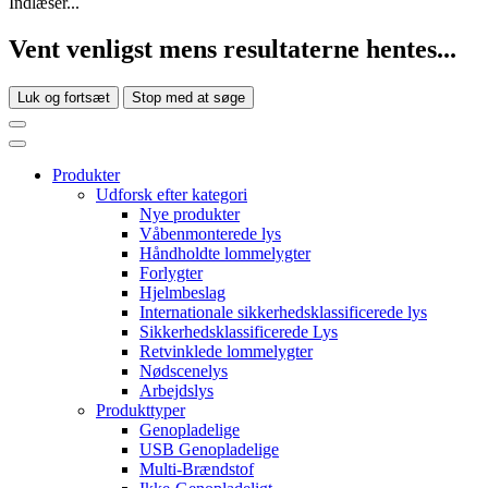
Indlæser...
Vent venligst mens resultaterne hentes...
Luk og fortsæt
Stop med at søge
Produkter
Udforsk efter kategori
Nye produkter
Våbenmonterede lys
Håndholdte lommelygter
Forlygter
Hjelmbeslag
Internationale sikkerhedsklassificerede lys
Sikkerhedsklassificerede Lys
Retvinklede lommelygter
Nødscenelys
Arbejdslys
Produkttyper
Genopladelige
USB Genopladelige
Multi-Brændstof