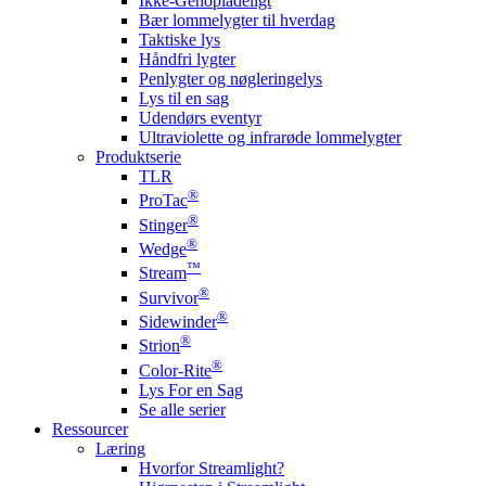
Ikke-Genopladeligt
Bær lommelygter til hverdag
Taktiske lys
Håndfri lygter
Penlygter og nøgleringelys
Lys til en sag
Udendørs eventyr
Ultraviolette og infrarøde lommelygter
Produktserie
TLR
®
ProTac
®
Stinger
®
Wedge
™
Stream
®
Survivor
®
Sidewinder
®
Strion
®
Color-Rite
Lys For en Sag
Se alle serier
Ressourcer
Læring
Hvorfor Streamlight?