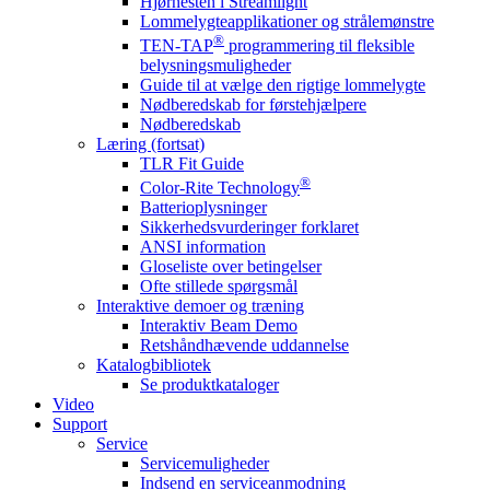
Hjørnesten i Streamlight
Lommelygteapplikationer og strålemønstre
®
TEN-TAP
programmering til fleksible
belysningsmuligheder
Guide til at vælge den rigtige lommelygte
Nødberedskab for førstehjælpere
Nødberedskab
Læring (fortsat)
TLR Fit Guide
®
Color-Rite Technology
Batterioplysninger
Sikkerhedsvurderinger forklaret
ANSI information
Gloseliste over betingelser
Ofte stillede spørgsmål
Interaktive demoer og træning
Interaktiv Beam Demo
Retshåndhævende uddannelse
Katalogbibliotek
Se produktkataloger
Video
Support
Service
Servicemuligheder
Indsend en serviceanmodning