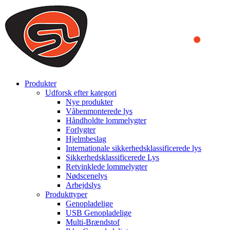
We use cookies to ensure that we provide you the best experience
on our website. By continuing to browse this website, you accept
that cookies are used to help us analyze how the website is used and
to offer you a better experience. To learn more or to find out how
you can disable cookies, you can access our
Privacy Policy
.
ACCEPT AND CLOSE
Produkter
Udforsk efter kategori
Nye produkter
Våbenmonterede lys
Håndholdte lommelygter
Forlygter
Hjelmbeslag
Internationale sikkerhedsklassificerede lys
Sikkerhedsklassificerede Lys
Retvinklede lommelygter
Nødscenelys
Arbejdslys
Produkttyper
Genopladelige
USB Genopladelige
Multi-Brændstof