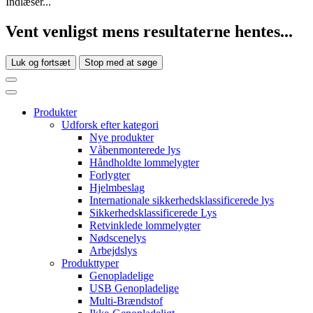
Indlæser...
Vent venligst mens resultaterne hentes...
Luk og fortsæt
Stop med at søge
Produkter
Udforsk efter kategori
Nye produkter
Våbenmonterede lys
Håndholdte lommelygter
Forlygter
Hjelmbeslag
Internationale sikkerhedsklassificerede lys
Sikkerhedsklassificerede Lys
Retvinklede lommelygter
Nødscenelys
Arbejdslys
Produkttyper
Genopladelige
USB Genopladelige
Multi-Brændstof