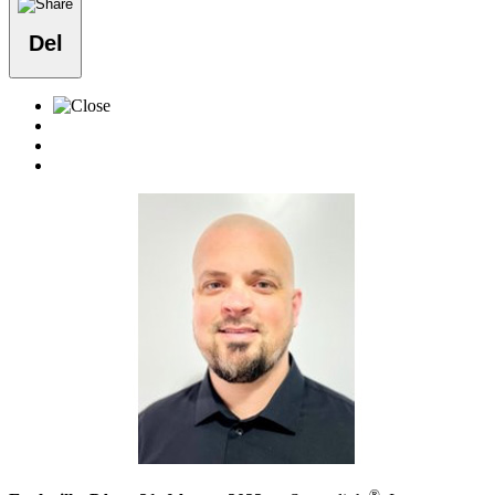
Del
®