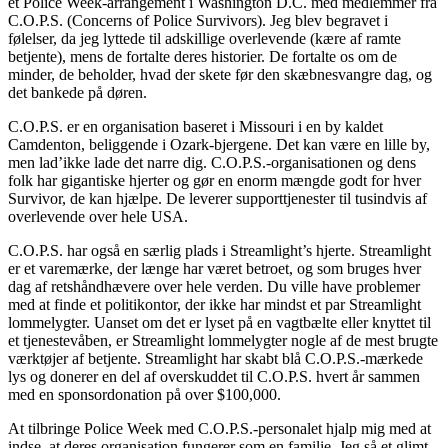
et Police Week-arrangement i Washington D.C. med medlemmer fra
C.O.P.S. (Concerns of Police Survivors). Jeg blev begravet i
følelser, da jeg lyttede til adskillige overlevende (kære af ramte
betjente), mens de fortalte deres historier. De fortalte os om de
minder, de beholder, hvad der skete før den skæbnesvangre dag, og
det bankede på døren.
C.O.P.S. er en organisation baseret i Missouri i en by kaldet
Camdenton, beliggende i Ozark-bjergene. Det kan være en lille by,
men lad’ikke lade det narre dig. C.O.P.S.-organisationen og dens
folk har gigantiske hjerter og gør en enorm mængde godt for hver
Survivor, de kan hjælpe. De leverer supporttjenester til tusindvis af
overlevende over hele USA.
C.O.P.S. har også en særlig plads i Streamlight’s hjerte. Streamlight
er et varemærke, der længe har været betroet, og som bruges hver
dag af retshåndhævere over hele verden. Du ville have problemer
med at finde et politikontor, der ikke har mindst et par Streamlight
lommelygter. Uanset om det er lyset på en vagtbælte eller knyttet til
et tjenestevåben, er Streamlight lommelygter nogle af de mest brugte
værktøjer af betjente. Streamlight har skabt blå C.O.P.S.-mærkede
lys og donerer en del af overskuddet til C.O.P.S. hvert år sammen
med en sponsordonation på over $100,000.
At tilbringe Police Week med C.O.P.S.-personalet hjalp mig med at
indse, at deres organisation fungerer som en familie. Jeg så et glimt