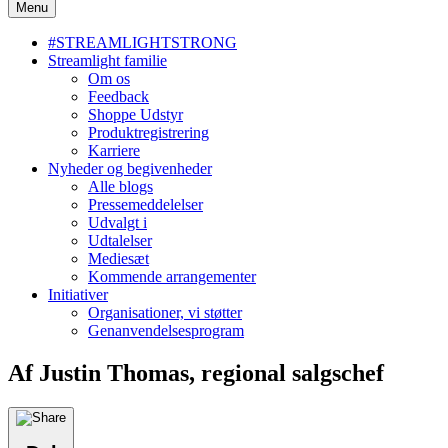
Menu
#STREAMLIGHTSTRONG
Streamlight familie
Om os
Feedback
Shoppe Udstyr
Produktregistrering
Karriere
Nyheder og begivenheder
Alle blogs
Pressemeddelelser
Udvalgt i
Udtalelser
Mediesæt
Kommende arrangementer
Initiativer
Organisationer, vi støtter
Genanvendelsesprogram
Af Justin Thomas, regional salgschef