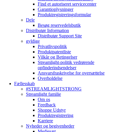
Find et autoriseret servicecenter
Garantioplysninger
Produktregistreringsformular
Dele
Besøg reservedelsbutik
Distributør Information
Distributør Support Site
gyldige
Privatlivspolitik
Produktpatentliste
Vilkår og Betingelser
Streamlight-politik vedrørende
opfinderindsendelser
Ansvarsfraskrivelse for oversættelse
Overholdelse
Fællesskab
#STREAMLIGHTSTRONG
Streamlight familie
Om os
Feedback
Shoppe Udstyr
Produktregistrering
Karriere
Nyheder og begivenheder
Mediesæt