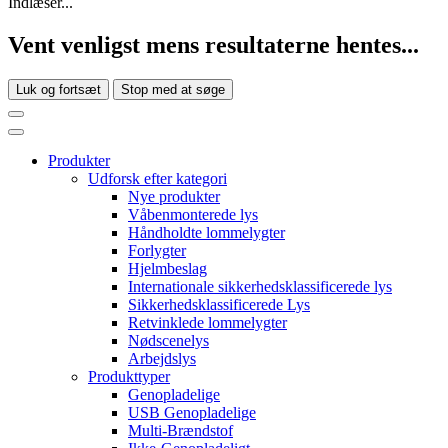
Indlæser...
Vent venligst mens resultaterne hentes...
Luk og fortsæt
Stop med at søge
Produkter
Udforsk efter kategori
Nye produkter
Våbenmonterede lys
Håndholdte lommelygter
Forlygter
Hjelmbeslag
Internationale sikkerhedsklassificerede lys
Sikkerhedsklassificerede Lys
Retvinklede lommelygter
Nødscenelys
Arbejdslys
Produkttyper
Genopladelige
USB Genopladelige
Multi-Brændstof