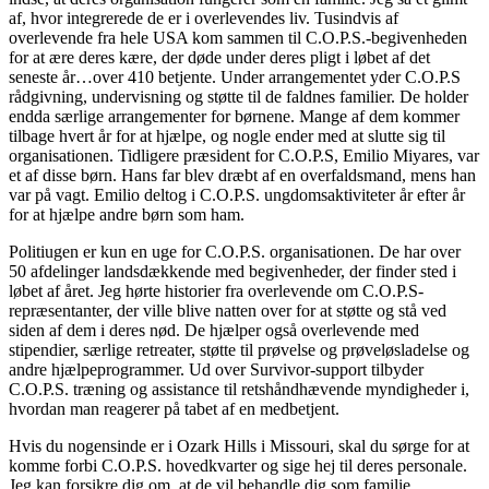
af, hvor integrerede de er i overlevendes liv. Tusindvis af
overlevende fra hele USA kom sammen til C.O.P.S.-begivenheden
for at ære deres kære, der døde under deres pligt i løbet af det
seneste år…over 410 betjente. Under arrangementet yder C.O.P.S
rådgivning, undervisning og støtte til de faldnes familier. De holder
endda særlige arrangementer for børnene. Mange af dem kommer
tilbage hvert år for at hjælpe, og nogle ender med at slutte sig til
organisationen. Tidligere præsident for C.O.P.S, Emilio Miyares, var
et af disse børn. Hans far blev dræbt af en overfaldsmand, mens han
var på vagt. Emilio deltog i C.O.P.S. ungdomsaktiviteter år efter år
for at hjælpe andre børn som ham.
Politiugen er kun en uge for C.O.P.S. organisationen. De har over
50 afdelinger landsdækkende med begivenheder, der finder sted i
løbet af året. Jeg hørte historier fra overlevende om C.O.P.S-
repræsentanter, der ville blive natten over for at støtte og stå ved
siden af ​​dem i deres nød. De hjælper også overlevende med
stipendier, særlige retreater, støtte til prøvelse og prøveløsladelse og
andre hjælpeprogrammer. Ud over Survivor-support tilbyder
C.O.P.S. træning og assistance til retshåndhævende myndigheder i,
hvordan man reagerer på tabet af en medbetjent.
Hvis du nogensinde er i Ozark Hills i Missouri, skal du sørge for at
komme forbi C.O.P.S. hovedkvarter og sige hej til deres personale.
Jeg kan forsikre dig om, at de vil behandle dig som familie.