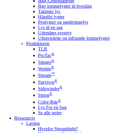
Ikke-Genopladeligt
Bær lommelygter til hverdag
Taktiske lys
Håndfri lygter
Penlygter og nøgleringelys
Lys til en sag
Udendørs eventyr
Ultraviolette og infrarøde lommelygter
Produktserie
TLR
®
ProTac
®
Stinger
®
Wedge
™
Stream
®
Survivor
®
Sidewinder
®
Strion
®
Color-Rite
Lys For en Sag
Se alle serier
Ressourcer
Læring
Hvorfor Streamlight?