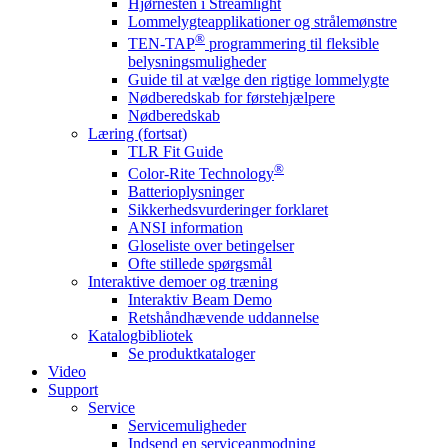
Hjørnesten i Streamlight
Lommelygteapplikationer og strålemønstre
®
TEN-TAP
programmering til fleksible
belysningsmuligheder
Guide til at vælge den rigtige lommelygte
Nødberedskab for førstehjælpere
Nødberedskab
Læring (fortsat)
TLR Fit Guide
®
Color-Rite Technology
Batterioplysninger
Sikkerhedsvurderinger forklaret
ANSI information
Gloseliste over betingelser
Ofte stillede spørgsmål
Interaktive demoer og træning
Interaktiv Beam Demo
Retshåndhævende uddannelse
Katalogbibliotek
Se produktkataloger
Video
Support
Service
Servicemuligheder
Indsend en serviceanmodning