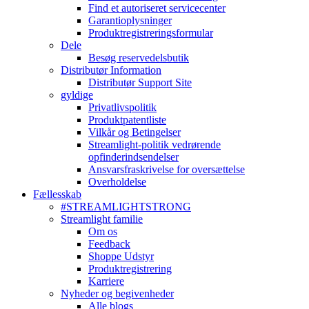
Find et autoriseret servicecenter
Garantioplysninger
Produktregistreringsformular
Dele
Besøg reservedelsbutik
Distributør Information
Distributør Support Site
gyldige
Privatlivspolitik
Produktpatentliste
Vilkår og Betingelser
Streamlight-politik vedrørende
opfinderindsendelser
Ansvarsfraskrivelse for oversættelse
Overholdelse
Fællesskab
#STREAMLIGHTSTRONG
Streamlight familie
Om os
Feedback
Shoppe Udstyr
Produktregistrering
Karriere
Nyheder og begivenheder
Alle blogs