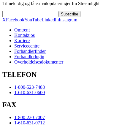
Tilmeld dig og få e-mailopdateringer fra Streamlight.
Subscribe
X
Facebook
YouTube
LinkedIn
Instagram
Omtrent
Kontakt os
Karriere
Servicecentre
Forhandlerfinder
Forhandlerlogin
Overholdelsesdokumenter
TELEFON
1-800-523-7488
1-610-631-0600
FAX
1-800-220-7007
1-610-631-0712