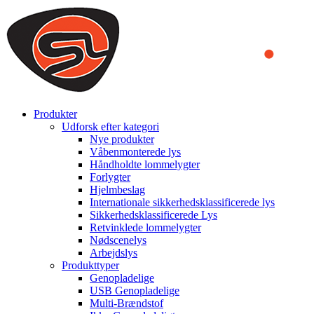
We use cookies to ensure that we provide you the best experience
on our website. By continuing to browse this website, you accept
that cookies are used to help us analyze how the website is used and
to offer you a better experience. To learn more or to find out how
you can disable cookies, you can access our
Privacy Policy
.
ACCEPT AND CLOSE
Produkter
Udforsk efter kategori
Nye produkter
Våbenmonterede lys
Håndholdte lommelygter
Forlygter
Hjelmbeslag
Internationale sikkerhedsklassificerede lys
Sikkerhedsklassificerede Lys
Retvinklede lommelygter
Nødscenelys
Arbejdslys
Produkttyper
Genopladelige
USB Genopladelige
Multi-Brændstof