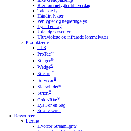
Ikke-Genopladeligt
Bær lommelygter til hverdag
Taktiske lys
Håndfri lygter
Penlygter og nøgleringelys
Lys til en sag
Udendørs eventyr
Ultraviolette og infrarøde lommelygter
Produktserie
TLR
®
ProTac
®
Stinger
®
Wedge
™
Stream
®
Survivor
®
Sidewinder
®
Strion
®
Color-Rite
Lys For en Sag
Se alle serier
Ressourcer
Læring
Hvorfor Streamlight?