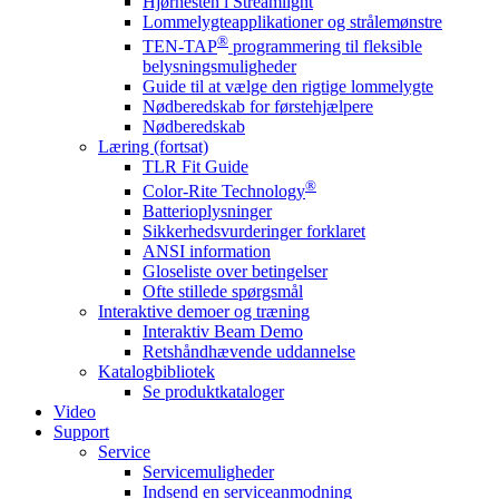
Hjørnesten i Streamlight
Lommelygteapplikationer og strålemønstre
®
TEN-TAP
programmering til fleksible
belysningsmuligheder
Guide til at vælge den rigtige lommelygte
Nødberedskab for førstehjælpere
Nødberedskab
Læring (fortsat)
TLR Fit Guide
®
Color-Rite Technology
Batterioplysninger
Sikkerhedsvurderinger forklaret
ANSI information
Gloseliste over betingelser
Ofte stillede spørgsmål
Interaktive demoer og træning
Interaktiv Beam Demo
Retshåndhævende uddannelse
Katalogbibliotek
Se produktkataloger
Video
Support
Service
Servicemuligheder
Indsend en serviceanmodning