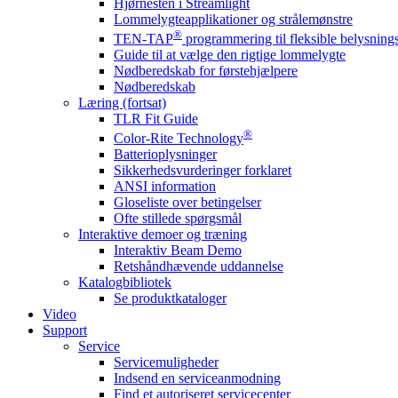
Hjørnesten i Streamlight
Lommelygteapplikationer og strålemønstre
®
TEN-TAP
programmering til fleksible belysnin
Guide til at vælge den rigtige lommelygte
Nødberedskab for førstehjælpere
Nødberedskab
Læring (fortsat)
TLR Fit Guide
®
Color-Rite Technology
Batterioplysninger
Sikkerhedsvurderinger forklaret
ANSI information
Gloseliste over betingelser
Ofte stillede spørgsmål
Interaktive demoer og træning
Interaktiv Beam Demo
Retshåndhævende uddannelse
Katalogbibliotek
Se produktkataloger
Video
Support
Service
Servicemuligheder
Indsend en serviceanmodning
Find et autoriseret servicecenter