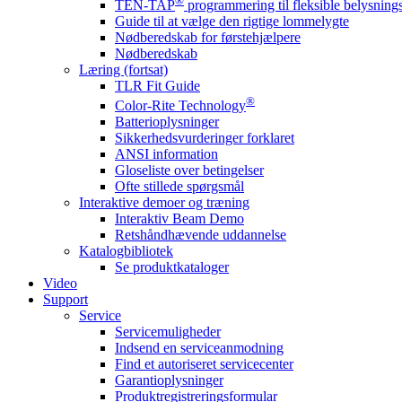
®
TEN-TAP
programmering til fleksible belysnin
Guide til at vælge den rigtige lommelygte
Nødberedskab for førstehjælpere
Nødberedskab
Læring (fortsat)
TLR Fit Guide
®
Color-Rite Technology
Batterioplysninger
Sikkerhedsvurderinger forklaret
ANSI information
Gloseliste over betingelser
Ofte stillede spørgsmål
Interaktive demoer og træning
Interaktiv Beam Demo
Retshåndhævende uddannelse
Katalogbibliotek
Se produktkataloger
Video
Support
Service
Servicemuligheder
Indsend en serviceanmodning
Find et autoriseret servicecenter
Garantioplysninger
Produktregistreringsformular