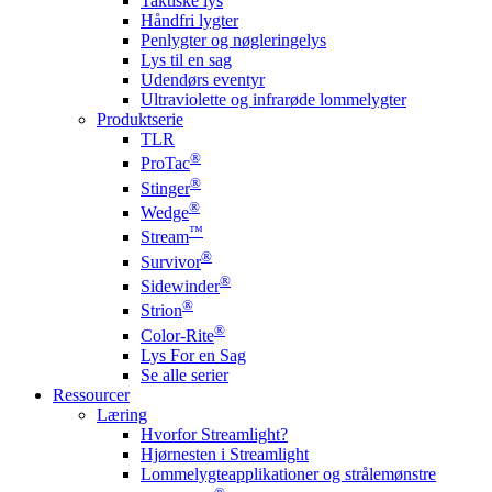
Taktiske lys
Håndfri lygter
Penlygter og nøgleringelys
Lys til en sag
Udendørs eventyr
Ultraviolette og infrarøde lommelygter
Produktserie
TLR
®
ProTac
®
Stinger
®
Wedge
™
Stream
®
Survivor
®
Sidewinder
®
Strion
®
Color-Rite
Lys For en Sag
Se alle serier
Ressourcer
Læring
Hvorfor Streamlight?
Hjørnesten i Streamlight
Lommelygteapplikationer og strålemønstre