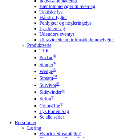
Ikke-Genopladeligt
Bær lommelygter til hverdag
Taktiske lys
Håndfri lygter
Penlygter og nøgleringelys
Lys til en sag
Udendørs eventyr
Ultraviolette og infrarøde lommelygter
Produktserie
TLR
®
ProTac
®
Stinger
®
Wedge
™
Stream
®
Survivor
®
Sidewinder
®
Strion
®
Color-Rite
Lys For en Sag
Se alle serier
Ressourcer
Læring
Hvorfor Streamlight?