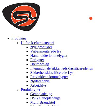
We use cookies to ensure that we provide you the best experience on o
you a better experience. To learn more or to find out how you can di
ACCEPT AND CLOSE
Produkter
Udforsk efter kategori
Nye produkter
Våbenmonterede lys
Håndholdte lommelygter
Forlygter
Hjelmbeslag
Internationale sikkerhedsklassificerede lys
Sikkerhedsklassificerede Lys
Retvinklede lommelygter
Nødscenelys
Arbejdslys
Produkttyper
Genopladelige
USB Genopladelige
Multi-Brændstof