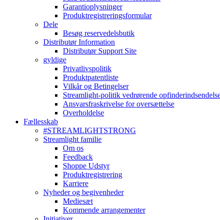
Garantioplysninger
Produktregistreringsformular
Dele
Besøg reservedelsbutik
Distributør Information
Distributør Support Site
gyldige
Privatlivspolitik
Produktpatentliste
Vilkår og Betingelser
Streamlight-politik vedrørende opfinderindsendels
Ansvarsfraskrivelse for oversættelse
Overholdelse
Fællesskab
#STREAMLIGHTSTRONG
Streamlight familie
Om os
Feedback
Shoppe Udstyr
Produktregistrering
Karriere
Nyheder og begivenheder
Mediesæt
Kommende arrangementer
Initiativer