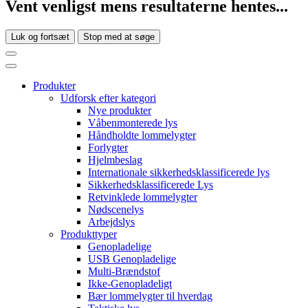
Vent venligst mens resultaterne hentes...
Luk og fortsæt
Stop med at søge
Produkter
Udforsk efter kategori
Nye produkter
Våbenmonterede lys
Håndholdte lommelygter
Forlygter
Hjelmbeslag
Internationale sikkerhedsklassificerede lys
Sikkerhedsklassificerede Lys
Retvinklede lommelygter
Nødscenelys
Arbejdslys
Produkttyper
Genopladelige
USB Genopladelige
Multi-Brændstof
Ikke-Genopladeligt
Bær lommelygter til hverdag