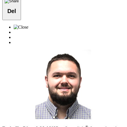
Del
®