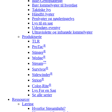
Ikke-Genopladeligt
Bær lommelygter til hverdag
Taktiske lys
Håndfri lygter
Penlygter og nøgleringelys
Lys til en sag
Udendørs eventyr
Ultraviolette og infrarøde lommelygter
Produktserie
TLR
®
ProTac
®
Stinger
®
Wedge
™
Stream
®
Survivor
®
Sidewinder
®
Strion
®
Color-Rite
Lys For en Sag
Se alle serier
Ressourcer
Læring
Hvorfor Streamlight?