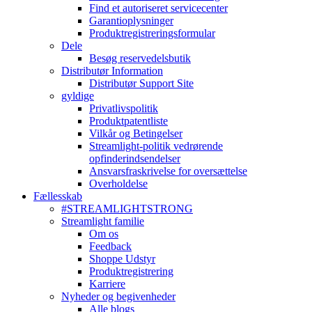
Find et autoriseret servicecenter
Garantioplysninger
Produktregistreringsformular
Dele
Besøg reservedelsbutik
Distributør Information
Distributør Support Site
gyldige
Privatlivspolitik
Produktpatentliste
Vilkår og Betingelser
Streamlight-politik vedrørende
opfinderindsendelser
Ansvarsfraskrivelse for oversættelse
Overholdelse
Fællesskab
#STREAMLIGHTSTRONG
Streamlight familie
Om os
Feedback
Shoppe Udstyr
Produktregistrering
Karriere
Nyheder og begivenheder
Alle blogs