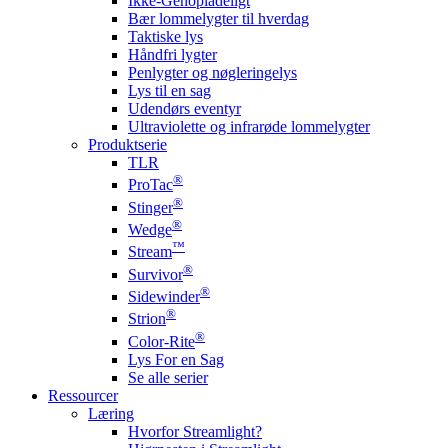
Ikke-Genopladeligt
Bær lommelygter til hverdag
Taktiske lys
Håndfri lygter
Penlygter og nøgleringelys
Lys til en sag
Udendørs eventyr
Ultraviolette og infrarøde lommelygter
Produktserie
TLR
®
ProTac
®
Stinger
®
Wedge
™
Stream
®
Survivor
®
Sidewinder
®
Strion
®
Color-Rite
Lys For en Sag
Se alle serier
Ressourcer
Læring
Hvorfor Streamlight?