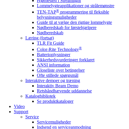
Hjørnesten i Streamlight
Lommelygteapplikationer og strålemønstre
®
TEN-TAP
programmering til fleksible
belysningsmuligheder
Guide til at vælge den rigtige lommelygte
Nødberedskab for førstehjælpere
Nødberedskab
Læring (fortsat)
TLR Fit Guide
®
Color-Rite Technology
Batterioplysninger
Sikkerhedsvurderinger forklaret
ANSI information
Gloseliste over betingelser
Ofte stillede spørgsmål
Interaktive demoer og træning
Interaktiv Beam Demo
Retshåndhævende uddannelse
Katalogbibliotek
Se produktkataloger
Video
Support
Service
Servicemuligheder
Indsend en serviceanmodning