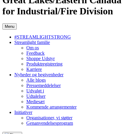
Great Lakes/Eastern Canada
for Industrial/Fire Division
Menu
#STREAMLIGHTSTRONG
Streamlight familie
Om os
Feedback
Shoppe Udstyr
Produktregistrering
Karriere
Nyheder og begivenheder
Alle blogs
Pressemeddelelser
Udvalgt i
Udtalelser
Mediesæt
Kommende arrangementer
Initiativer
Organisationer, vi støtter
Genanvendelsesprogram