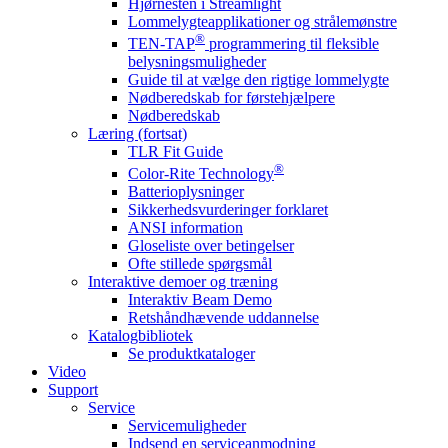
Hjørnesten i Streamlight
Lommelygteapplikationer og strålemønstre
®
TEN-TAP
programmering til fleksible
belysningsmuligheder
Guide til at vælge den rigtige lommelygte
Nødberedskab for førstehjælpere
Nødberedskab
Læring (fortsat)
TLR Fit Guide
®
Color-Rite Technology
Batterioplysninger
Sikkerhedsvurderinger forklaret
ANSI information
Gloseliste over betingelser
Ofte stillede spørgsmål
Interaktive demoer og træning
Interaktiv Beam Demo
Retshåndhævende uddannelse
Katalogbibliotek
Se produktkataloger
Video
Support
Service
Servicemuligheder
Indsend en serviceanmodning