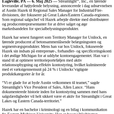
Eagleville, PA — 6. Maj 2025 —
Streamlight
, Inc., en førende
leverandør af højtydende belysning, annoncerede i dag udnævnelsen
af Austin Hazek til Regional Sales Manager for Industrial/Fire-
divisionen, der fokuserer på Great Lakes/Eastern Canada-regionen.
Som regional salgschef vil Hazek arbejde direkte med distributører
og producentrepræsentanter for at drive salget og øge
markedsandelen for specialbelysningsprodukter.
Hazek har senest fungeret som Territory Manager for Unilock, en
førende producent af betonsammenlåsende belægningssten og
segmentvægsprodukter. Mens han var hos Unilock, fokuserede
Hazek sin indsats på entreprenør-, forhandler- og specificeringskonti
i det østlige Michigan for at uddybe kontoengagementet. Han var i
stand til at optimere territorieporteføljen med aktiv
relationsopbygning og effektiv kontostyring, hvilket kulminerede
med et vækstgennemsnit på 24 % i Unilocks’vigtigste
produktkategorier år for år.
“Vi er glade for at byde Austin velkommen til teamet,” sagde
Streamlight’s Vice President of Sales, Allen Lance. “Hans
dokumenterede historie inden for kontostyring sammen med hans
salgsfærdigheder vil helt sikkert være et aktiv for Streamlight i Great
Lakes og Eastern Canada-territoriet.”
Hazek har en bachelor i kriminologi og en bifag i kommunikation