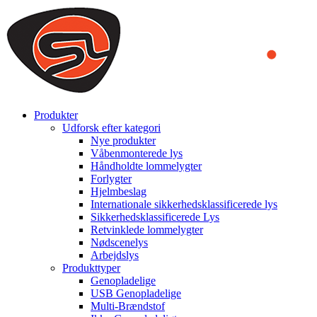
We use cookies to ensure that we provide you the best experience
on our website. By continuing to browse this website, you accept
that cookies are used to help us analyze how the website is used and
to offer you a better experience. To learn more or to find out how
you can disable cookies, you can access our
Privacy Policy
.
ACCEPT AND CLOSE
Produkter
Udforsk efter kategori
Nye produkter
Våbenmonterede lys
Håndholdte lommelygter
Forlygter
Hjelmbeslag
Internationale sikkerhedsklassificerede lys
Sikkerhedsklassificerede Lys
Retvinklede lommelygter
Nødscenelys
Arbejdslys
Produkttyper
Genopladelige
USB Genopladelige
Multi-Brændstof