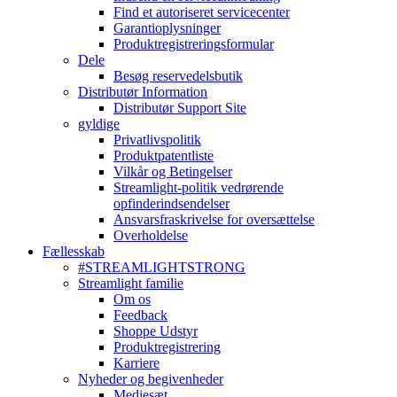
Find et autoriseret servicecenter
Garantioplysninger
Produktregistreringsformular
Dele
Besøg reservedelsbutik
Distributør Information
Distributør Support Site
gyldige
Privatlivspolitik
Produktpatentliste
Vilkår og Betingelser
Streamlight-politik vedrørende
opfinderindsendelser
Ansvarsfraskrivelse for oversættelse
Overholdelse
Fællesskab
#STREAMLIGHTSTRONG
Streamlight familie
Om os
Feedback
Shoppe Udstyr
Produktregistrering
Karriere
Nyheder og begivenheder
Mediesæt