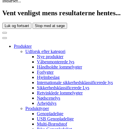
Indlæser...
Vent venligst mens resultaterne hentes...
Luk og fortsæt
Stop med at søge
Produkter
Udforsk efter kategori
Nye produkter
Våbenmonterede lys
Håndholdte lommelygter
Forlygter
Hjelmbeslag
Internationale sikkerhedsklassificerede lys
Sikkerhedsklassificerede Lys
Retvinklede lommelygter
Nødscenelys
Arbejdslys
Produkttyper
Genopladelige
USB Genopladelige
Multi-Brændstof