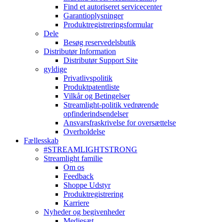
Find et autoriseret servicecenter
Garantioplysninger
Produktregistreringsformular
Dele
Besøg reservedelsbutik
Distributør Information
Distributør Support Site
gyldige
Privatlivspolitik
Produktpatentliste
Vilkår og Betingelser
Streamlight-politik vedrørende
opfinderindsendelser
Ansvarsfraskrivelse for oversættelse
Overholdelse
Fællesskab
#STREAMLIGHTSTRONG
Streamlight familie
Om os
Feedback
Shoppe Udstyr
Produktregistrering
Karriere
Nyheder og begivenheder
Mediesæt