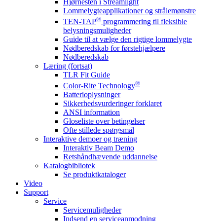
Hjørnesten i Streamlight
Lommelygteapplikationer og strålemønstre
®
TEN-TAP
programmering til fleksible
belysningsmuligheder
Guide til at vælge den rigtige lommelygte
Nødberedskab for førstehjælpere
Nødberedskab
Læring (fortsat)
TLR Fit Guide
®
Color-Rite Technology
Batterioplysninger
Sikkerhedsvurderinger forklaret
ANSI information
Gloseliste over betingelser
Ofte stillede spørgsmål
Interaktive demoer og træning
Interaktiv Beam Demo
Retshåndhævende uddannelse
Katalogbibliotek
Se produktkataloger
Video
Support
Service
Servicemuligheder
Indsend en serviceanmodning