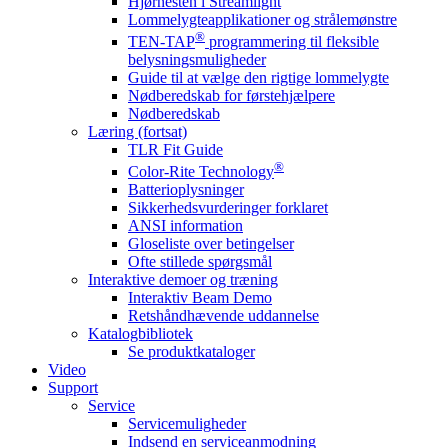
Hjørnesten i Streamlight
Lommelygteapplikationer og strålemønstre
®
TEN-TAP
programmering til fleksible
belysningsmuligheder
Guide til at vælge den rigtige lommelygte
Nødberedskab for førstehjælpere
Nødberedskab
Læring (fortsat)
TLR Fit Guide
®
Color-Rite Technology
Batterioplysninger
Sikkerhedsvurderinger forklaret
ANSI information
Gloseliste over betingelser
Ofte stillede spørgsmål
Interaktive demoer og træning
Interaktiv Beam Demo
Retshåndhævende uddannelse
Katalogbibliotek
Se produktkataloger
Video
Support
Service
Servicemuligheder
Indsend en serviceanmodning