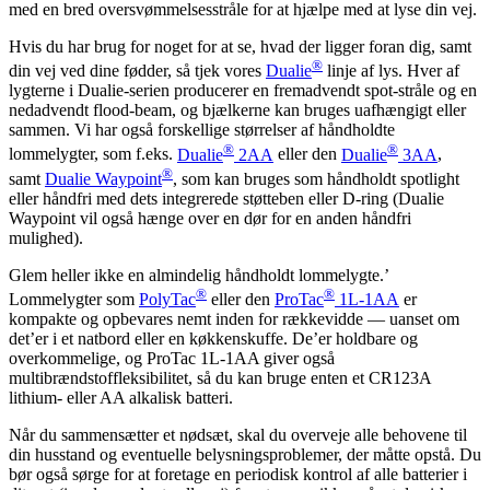
med en bred oversvømmelsesstråle for at hjælpe med at lyse din vej.
Hvis du har brug for noget for at se, hvad der ligger foran dig, samt
®
din vej ved dine fødder, så tjek vores
Dualie
linje af lys. Hver af
lygterne i Dualie-serien producerer en fremadvendt spot-stråle og en
nedadvendt flood-beam, og bjælkerne kan bruges uafhængigt eller
sammen. Vi har også forskellige størrelser af håndholdte
®
®
lommelygter, som f.eks.
Dualie
2AA
eller den
Dualie
3AA
,
®
samt
Dualie Waypoint
, som kan bruges som håndholdt spotlight
eller håndfri med dets integrerede støtteben eller D-ring (Dualie
Waypoint vil også hænge over en dør for en anden håndfri
mulighed).
Glem heller ikke en almindelig håndholdt lommelygte.’
®
®
Lommelygter som
PolyTac
eller den
ProTac
1L-1AA
er
kompakte og opbevares nemt inden for rækkevidde — uanset om
det’er i et natbord eller en køkkenskuffe. De’er holdbare og
overkommelige, og ProTac 1L-1AA giver også
multibrændstoffleksibilitet, så du kan bruge enten et CR123A
lithium- eller AA alkalisk batteri.
Når du sammensætter et nødsæt, skal du overveje alle behovene til
din husstand og eventuelle belysningsproblemer, der måtte opstå. Du
bør også sørge for at foretage en periodisk kontrol af alle batterier i