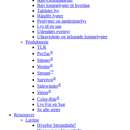
Ikke-Genopladeligt
Bær lommelygter til hverdag
Taktiske lys
Håndfri lygter
Penlygter og nøgleringelys
Lys til en sag
Udendørs eventyr
Ultraviolette og infrarøde lommelygter
Produktserie
TLR
®
ProTac
®
Stinger
®
Wedge
™
Stream
®
Survivor
®
Sidewinder
®
Strion
®
Color-Rite
Lys For en Sag
Se alle serier
Ressourcer
Læring
Hvorfor Streamlight?