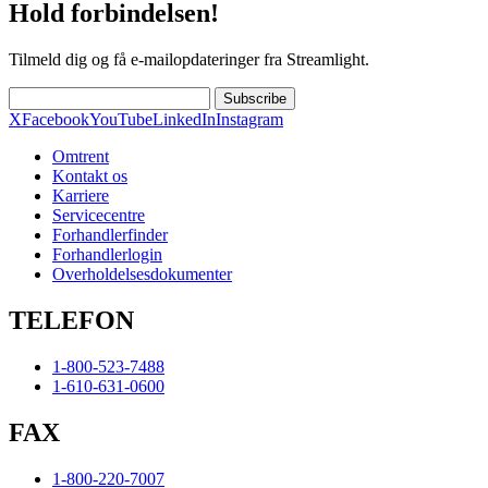
Hold forbindelsen!
Tilmeld dig og få e-mailopdateringer fra Streamlight.
Subscribe
X
Facebook
YouTube
LinkedIn
Instagram
Omtrent
Kontakt os
Karriere
Servicecentre
Forhandlerfinder
Forhandlerlogin
Overholdelsesdokumenter
TELEFON
1-800-523-7488
1-610-631-0600
FAX
1-800-220-7007