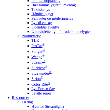
Ikke-Genopladeligt
Bær lommelygter til hverdag
Taktiske lys
Håndfri lygter
Penlygter og nøgleringelys
Lys til en sag
Udendørs eventyr
Ultraviolette og infrarøde lommelygter
Produktserie
TLR
®
ProTac
®
Stinger
®
Wedge
™
Stream
®
Survivor
®
Sidewinder
®
Strion
®
Color-Rite
Lys For en Sag
Se alle serier
Ressourcer
Læring
Hvorfor Streamlight?