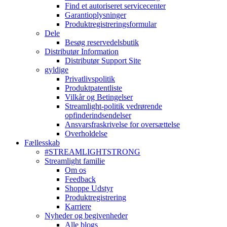
Find et autoriseret servicecenter
Garantioplysninger
Produktregistreringsformular
Dele
Besøg reservedelsbutik
Distributør Information
Distributør Support Site
gyldige
Privatlivspolitik
Produktpatentliste
Vilkår og Betingelser
Streamlight-politik vedrørende
opfinderindsendelser
Ansvarsfraskrivelse for oversættelse
Overholdelse
Fællesskab
#STREAMLIGHTSTRONG
Streamlight familie
Om os
Feedback
Shoppe Udstyr
Produktregistrering
Karriere
Nyheder og begivenheder
Alle blogs