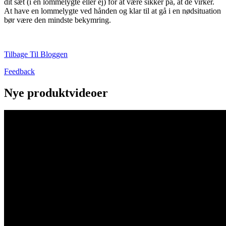
dit sæt (i en lommelygte eller ej) for at være sikker på, at de virker.
At have en lommelygte ved hånden og klar til at gå i en nødsituation
bør være den mindste bekymring.
Tilbage Til Bloggen
Feedback
Nye produktvideoer