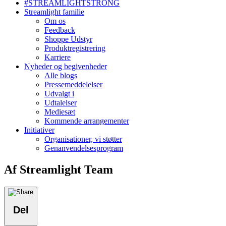
#STREAMLIGHTSTRONG
Streamlight familie
Om os
Feedback
Shoppe Udstyr
Produktregistrering
Karriere
Nyheder og begivenheder
Alle blogs
Pressemeddelelser
Udvalgt i
Udtalelser
Mediesæt
Kommende arrangementer
Initiativer
Organisationer, vi støtter
Genanvendelsesprogram
Af Streamlight Team
Del