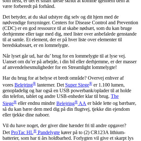
som helst, er det et smart første skridt at komme igennem dem at
være forberedt på forhånd.
Det betyder, at du skal udstyre dig selv og dit hjem med de
nødvendige forsyninger. Centers for Disease Control and Prevention
(CDC) er en god ressource til at skabe nødsæt, som du kan bruge
derhjemme eller tage med dig, med lister over anbefalede genstande
til at samle. Et element, der er på hver liste over elementer til
beredskabssæt, er en lommelygte.
Når lyset går ud, har du’ brug for en lommelygte til at lyse vej.
Uanset om du’er på arbejde, i din bil eller derhjemme, er der masser
af anvendelsesmuligheder for en Streamlight lommelygte!
Har du brug for at belyse et bredt område? Overvej enhver af
®
®
vores
Belejring
lanterner. Det
Super Siege
er 1.100 lumen,
genopladelig og har også en USB powerbank/oplader til at holde
din telefon, tablet og andre USB-enheder klar til brug.
The
®
®
Siege
eller endnu mindre
Belejring
AA
er både lette og bærbare,
så du kan bære dem med dig på din flugtvej, tjekke din ejendom
eller tjekke dine naboer.
Vil du have noget, der giver dine hænder fri til andre opgaver?
®
Det
ProTac HL
Pandelygte
kører på to (2) CR123A lithium-
batterier, som har ti års holdbarhed. Forlygten vil give et skarpt lys