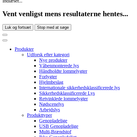
Indlæser...
Vent venligst mens resultaterne hentes...
Luk og fortsæt
Stop med at søge
Produkter
Udforsk efter kategori
Nye produkter
Våbenmonterede lys
Håndholdte lommelygter
Forlygter
Hjelmbeslag
Internationale sikkerhedsklassificerede lys
Sikkerhedsklassificerede Lys
Retvinklede lommelygter
Nødscenelys
Arbejdslys
Produkttyper
Genopladelige
USB Genopladelige
Multi-Brændstof