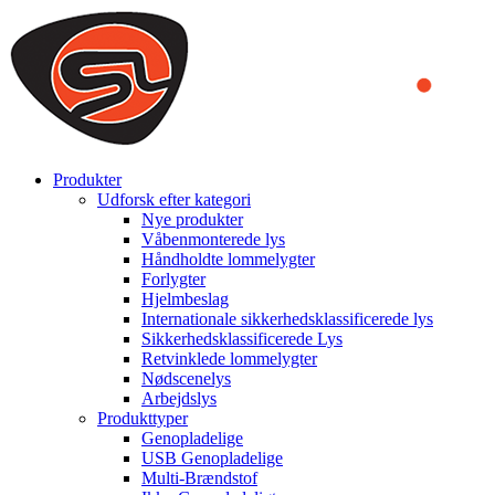
We use cookies to ensure that we provide you the best experience
on our website. By continuing to browse this website, you accept
that cookies are used to help us analyze how the website is used and
to offer you a better experience. To learn more or to find out how
you can disable cookies, you can access our
Privacy Policy
.
ACCEPT AND CLOSE
Produkter
Udforsk efter kategori
Nye produkter
Våbenmonterede lys
Håndholdte lommelygter
Forlygter
Hjelmbeslag
Internationale sikkerhedsklassificerede lys
Sikkerhedsklassificerede Lys
Retvinklede lommelygter
Nødscenelys
Arbejdslys
Produkttyper
Genopladelige
USB Genopladelige
Multi-Brændstof