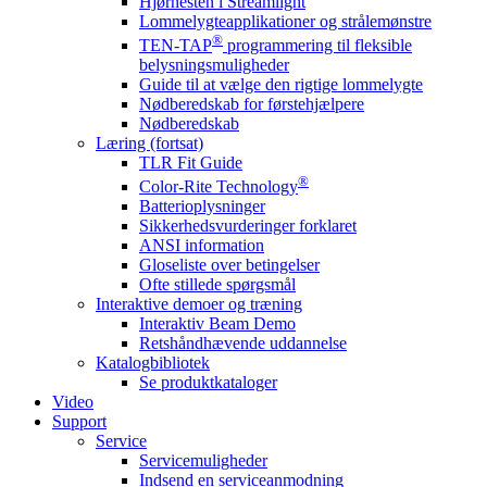
Hjørnesten i Streamlight
Lommelygteapplikationer og strålemønstre
®
TEN-TAP
programmering til fleksible
belysningsmuligheder
Guide til at vælge den rigtige lommelygte
Nødberedskab for førstehjælpere
Nødberedskab
Læring (fortsat)
TLR Fit Guide
®
Color-Rite Technology
Batterioplysninger
Sikkerhedsvurderinger forklaret
ANSI information
Gloseliste over betingelser
Ofte stillede spørgsmål
Interaktive demoer og træning
Interaktiv Beam Demo
Retshåndhævende uddannelse
Katalogbibliotek
Se produktkataloger
Video
Support
Service
Servicemuligheder
Indsend en serviceanmodning