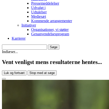
Pressemeddelelser
Udvalgt i
Udtalelser
Mediesæt
Kommende arrangementer
Initiativer
Organisationer, vi støtter
Genanvendelsesprogram
Karrierer
Indlæser...
Vent venligst mens resultaterne hentes...
Luk og fortsæt
Stop med at søge