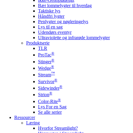
Ikke-Genopladeligt
Bær lommelygter til hverdag
Taktiske lys
Håndfri lygter
Penlygter og nøgleringelys
Lys til en sag
Udendørs eventyr
Ultraviolette og infrarøde lommelygter
Produktserie
TLR
®
ProTac
®
Stinger
®
Wedge
™
Stream
®
Survivor
®
Sidewinder
®
Strion
®
Color-Rite
Lys For en Sag
Se alle serier
Ressourcer
Læring
Hvorfor Streamlight?