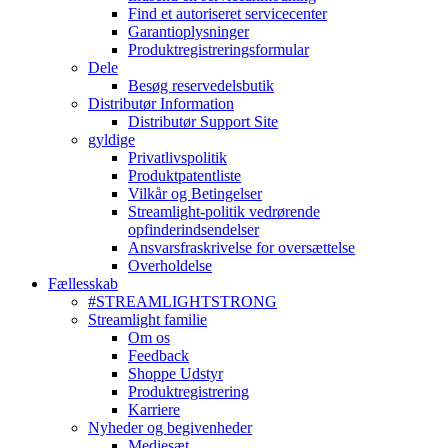
Find et autoriseret servicecenter
Garantioplysninger
Produktregistreringsformular
Dele
Besøg reservedelsbutik
Distributør Information
Distributør Support Site
gyldige
Privatlivspolitik
Produktpatentliste
Vilkår og Betingelser
Streamlight-politik vedrørende
opfinderindsendelser
Ansvarsfraskrivelse for oversættelse
Overholdelse
Fællesskab
#STREAMLIGHTSTRONG
Streamlight familie
Om os
Feedback
Shoppe Udstyr
Produktregistrering
Karriere
Nyheder og begivenheder
Mediesæt