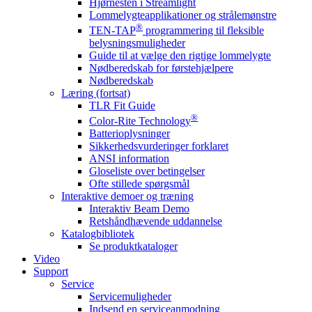
Hjørnesten i Streamlight
Lommelygteapplikationer og strålemønstre
®
TEN-TAP
programmering til fleksible
belysningsmuligheder
Guide til at vælge den rigtige lommelygte
Nødberedskab for førstehjælpere
Nødberedskab
Læring (fortsat)
TLR Fit Guide
®
Color-Rite Technology
Batterioplysninger
Sikkerhedsvurderinger forklaret
ANSI information
Gloseliste over betingelser
Ofte stillede spørgsmål
Interaktive demoer og træning
Interaktiv Beam Demo
Retshåndhævende uddannelse
Katalogbibliotek
Se produktkataloger
Video
Support
Service
Servicemuligheder
Indsend en serviceanmodning