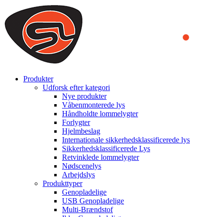
We use cookies to ensure that we provide you the best experience
on our website. By continuing to browse this website, you accept
that cookies are used to help us analyze how the website is used and
to offer you a better experience. To learn more or to find out how
you can disable cookies, you can access our
Privacy Policy
.
ACCEPT AND CLOSE
Produkter
Udforsk efter kategori
Nye produkter
Våbenmonterede lys
Håndholdte lommelygter
Forlygter
Hjelmbeslag
Internationale sikkerhedsklassificerede lys
Sikkerhedsklassificerede Lys
Retvinklede lommelygter
Nødscenelys
Arbejdslys
Produkttyper
Genopladelige
USB Genopladelige
Multi-Brændstof