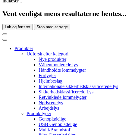
Indlæser...
Vent venligst mens resultaterne hentes...
Luk og fortsæt
Stop med at søge
Produkter
Udforsk efter kategori
Nye produkter
Våbenmonterede lys
Håndholdte lommelygter
Forlygter
Hjelmbeslag
Internationale sikkerhedsklassificerede lys
Sikkerhedsklassificerede Lys
Retvinklede lommelygter
Nødscenelys
Arbejdslys
Produkttyper
Genopladelige
USB Genopladelige
Multi-Brændstof