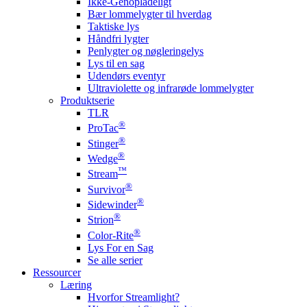
Ikke-Genopladeligt
Bær lommelygter til hverdag
Taktiske lys
Håndfri lygter
Penlygter og nøgleringelys
Lys til en sag
Udendørs eventyr
Ultraviolette og infrarøde lommelygter
Produktserie
TLR
®
ProTac
®
Stinger
®
Wedge
™
Stream
®
Survivor
®
Sidewinder
®
Strion
®
Color-Rite
Lys For en Sag
Se alle serier
Ressourcer
Læring
Hvorfor Streamlight?