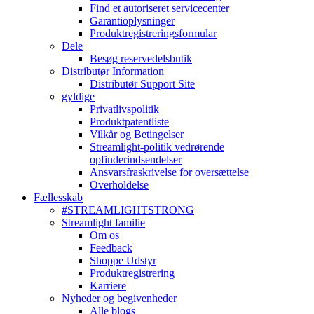
Find et autoriseret servicecenter
Garantioplysninger
Produktregistreringsformular
Dele
Besøg reservedelsbutik
Distributør Information
Distributør Support Site
gyldige
Privatlivspolitik
Produktpatentliste
Vilkår og Betingelser
Streamlight-politik vedrørende
opfinderindsendelser
Ansvarsfraskrivelse for oversættelse
Overholdelse
Fællesskab
#STREAMLIGHTSTRONG
Streamlight familie
Om os
Feedback
Shoppe Udstyr
Produktregistrering
Karriere
Nyheder og begivenheder
Alle blogs