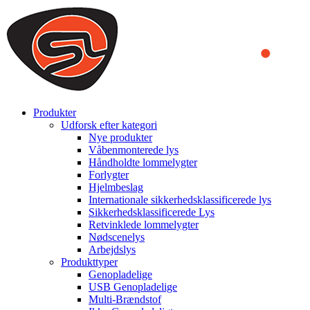
We use cookies to ensure that we provide you the best experience
on our website. By continuing to browse this website, you accept
that cookies are used to help us analyze how the website is used and
to offer you a better experience. To learn more or to find out how
you can disable cookies, you can access our
Privacy Policy
.
ACCEPT AND CLOSE
Produkter
Udforsk efter kategori
Nye produkter
Våbenmonterede lys
Håndholdte lommelygter
Forlygter
Hjelmbeslag
Internationale sikkerhedsklassificerede lys
Sikkerhedsklassificerede Lys
Retvinklede lommelygter
Nødscenelys
Arbejdslys
Produkttyper
Genopladelige
USB Genopladelige
Multi-Brændstof