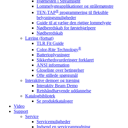
Hjørnesten i Streamlight
Lommelygteapplikationer og strålemønstre
®
TEN-TAP
programmering til fleksible
belysningsmuligheder
Guide til at vælge den rigtige lommelygte
Nødberedskab for førstehjælpere
Nødberedskab
Læring (fortsat)
TLR Fit Guide
®
Color-Rite Technology
Batterioplysninger
Sikkerhedsvurderinger forklaret
ANSI information
Gloseliste over betingelser
Ofte stillede spørgsmål
Interaktive demoer og træning
Interaktiv Beam Demo
Retshåndhævende uddannelse
Katalogbibliotek
Se produktkataloger
Video
Support
Service
Servicemuligheder
Indsend en serviceanmodning