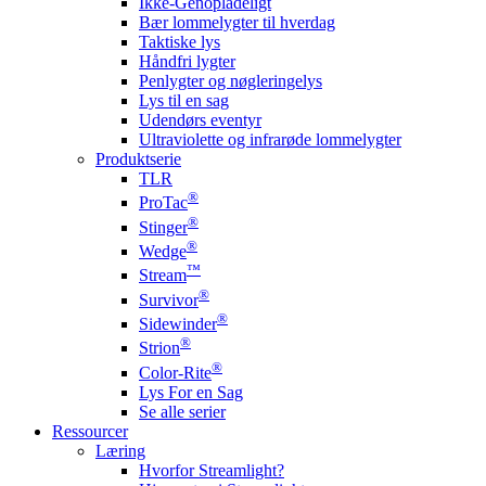
Ikke-Genopladeligt
Bær lommelygter til hverdag
Taktiske lys
Håndfri lygter
Penlygter og nøgleringelys
Lys til en sag
Udendørs eventyr
Ultraviolette og infrarøde lommelygter
Produktserie
TLR
®
ProTac
®
Stinger
®
Wedge
™
Stream
®
Survivor
®
Sidewinder
®
Strion
®
Color-Rite
Lys For en Sag
Se alle serier
Ressourcer
Læring
Hvorfor Streamlight?