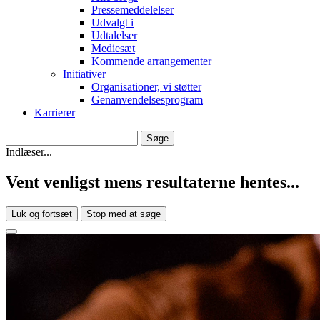
Pressemeddelelser
Udvalgt i
Udtalelser
Mediesæt
Kommende arrangementer
Initiativer
Organisationer, vi støtter
Genanvendelsesprogram
Karrierer
Indlæser...
Vent venligst mens resultaterne hentes...
Luk og fortsæt
Stop med at søge