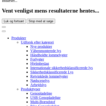
Indlæser...
Vent venligst mens resultaterne hentes...
Luk og fortsæt
Stop med at søge
Produkter
Udforsk efter kategori
Nye produkter
Våbenmonterede lys
Håndholdte lommelygter
Forlygter
Hjelmbeslag
Internationale sikkerhedsklassificerede lys
Sikkerhedsklassificerede Lys
Retvinklede lommelygter
Nødscenelys
Arbejdslys
Produkttyper
Genopladelige
USB Genopladelige
Multi-Brændstof