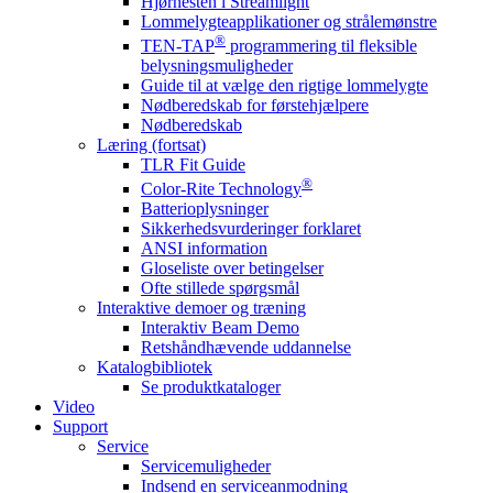
Hjørnesten i Streamlight
Lommelygteapplikationer og strålemønstre
®
TEN-TAP
programmering til fleksible
belysningsmuligheder
Guide til at vælge den rigtige lommelygte
Nødberedskab for førstehjælpere
Nødberedskab
Læring (fortsat)
TLR Fit Guide
®
Color-Rite Technology
Batterioplysninger
Sikkerhedsvurderinger forklaret
ANSI information
Gloseliste over betingelser
Ofte stillede spørgsmål
Interaktive demoer og træning
Interaktiv Beam Demo
Retshåndhævende uddannelse
Katalogbibliotek
Se produktkataloger
Video
Support
Service
Servicemuligheder
Indsend en serviceanmodning