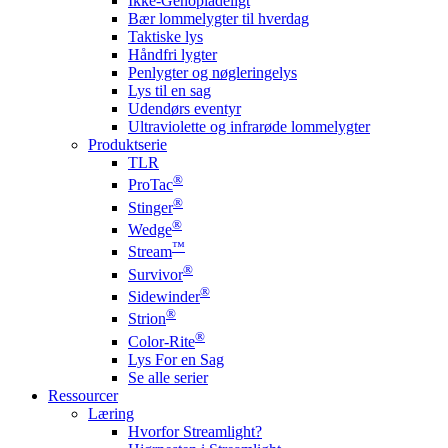
Ikke-Genopladeligt
Bær lommelygter til hverdag
Taktiske lys
Håndfri lygter
Penlygter og nøgleringelys
Lys til en sag
Udendørs eventyr
Ultraviolette og infrarøde lommelygter
Produktserie
TLR
®
ProTac
®
Stinger
®
Wedge
™
Stream
®
Survivor
®
Sidewinder
®
Strion
®
Color-Rite
Lys For en Sag
Se alle serier
Ressourcer
Læring
Hvorfor Streamlight?