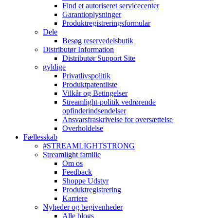
Find et autoriseret servicecenter
Garantioplysninger
Produktregistreringsformular
Dele
Besøg reservedelsbutik
Distributør Information
Distributør Support Site
gyldige
Privatlivspolitik
Produktpatentliste
Vilkår og Betingelser
Streamlight-politik vedrørende
opfinderindsendelser
Ansvarsfraskrivelse for oversættelse
Overholdelse
Fællesskab
#STREAMLIGHTSTRONG
Streamlight familie
Om os
Feedback
Shoppe Udstyr
Produktregistrering
Karriere
Nyheder og begivenheder
Alle blogs