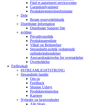
Find et autoriseret servicecenter
Garantioplysninger
Produktregistreringsformular
Dele
Besøg reservedelsbutik
Distributør Information
Distributør Support Site
gyldige
Privatlivspolitik
Produktpatentliste
Vilkår og Betingelser
Streamlight-politik vedrørende
opfinderindsendelser
Ansvarsfraskrivelse for oversættelse
Overholdelse
Fællesskab
#STREAMLIGHTSTRONG
Streamlight familie
Om os
Feedback
Shoppe Udstyr
Produktregistrering
Karriere
Nyheder og begivenheder
Alle blogs