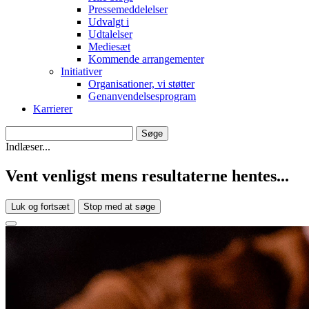
Pressemeddelelser
Udvalgt i
Udtalelser
Mediesæt
Kommende arrangementer
Initiativer
Organisationer, vi støtter
Genanvendelsesprogram
Karrierer
Indlæser...
Vent venligst mens resultaterne hentes...
Luk og fortsæt
Stop med at søge