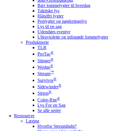
Ikke-Genopladeligt
Bær lommelygter til hverdag
Taktiske lys
Håndfri lygter
Penlygter og nøgleringelys
Lys til en sag
Udendørs eventyr
Ultraviolette og infrarøde lommelygter
Produktserie
TLR
®
ProTac
®
Stinger
®
Wedge
™
Stream
®
Survivor
®
Sidewinder
®
Strion
®
Color-Rite
Lys For en Sag
Se alle serier
Ressourcer
Læring
Hvorfor Streamlight?