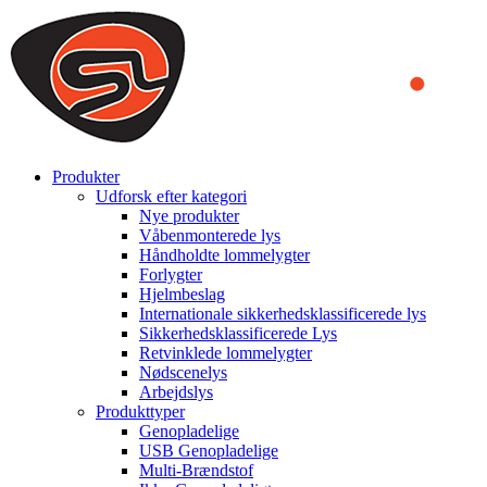
We use cookies to ensure that we provide you the best experience
on our website. By continuing to browse this website, you accept
that cookies are used to help us analyze how the website is used and
to offer you a better experience. To learn more or to find out how
you can disable cookies, you can access our
Privacy Policy
.
ACCEPT AND CLOSE
Produkter
Udforsk efter kategori
Nye produkter
Våbenmonterede lys
Håndholdte lommelygter
Forlygter
Hjelmbeslag
Internationale sikkerhedsklassificerede lys
Sikkerhedsklassificerede Lys
Retvinklede lommelygter
Nødscenelys
Arbejdslys
Produkttyper
Genopladelige
USB Genopladelige
Multi-Brændstof