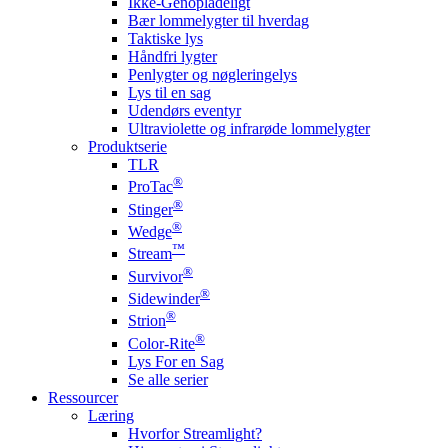
Ikke-Genopladeligt
Bær lommelygter til hverdag
Taktiske lys
Håndfri lygter
Penlygter og nøgleringelys
Lys til en sag
Udendørs eventyr
Ultraviolette og infrarøde lommelygter
Produktserie
TLR
®
ProTac
®
Stinger
®
Wedge
™
Stream
®
Survivor
®
Sidewinder
®
Strion
®
Color-Rite
Lys For en Sag
Se alle serier
Ressourcer
Læring
Hvorfor Streamlight?