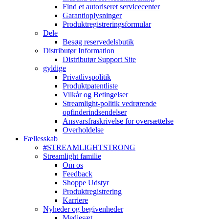
Find et autoriseret servicecenter
Garantioplysninger
Produktregistreringsformular
Dele
Besøg reservedelsbutik
Distributør Information
Distributør Support Site
gyldige
Privatlivspolitik
Produktpatentliste
Vilkår og Betingelser
Streamlight-politik vedrørende
opfinderindsendelser
Ansvarsfraskrivelse for oversættelse
Overholdelse
Fællesskab
#STREAMLIGHTSTRONG
Streamlight familie
Om os
Feedback
Shoppe Udstyr
Produktregistrering
Karriere
Nyheder og begivenheder
Mediesæt