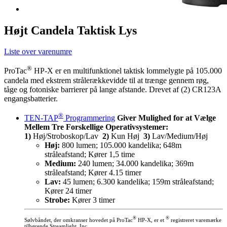
Højt Candela Taktisk Lys
Liste over varenumre
®
ProTac
HP-X er en multifunktionel taktisk lommelygte på 105.000
candela med ekstrem strålerækkevidde til at trænge gennem røg,
tåge og fotoniske barrierer på lange afstande. Drevet af (2) CR123A
engangsbatterier.
®
TEN-TAP
Programmering
Giver Mulighed for at Vælge
Mellem Tre Forskellige Operativsystemer:
1)
Høj/Stroboskop/Lav
2)
Kun Høj
3)
Lav/Medium/Høj
Høj:
800 lumen; 105.000 kandelika; 648m
stråleafstand; Kører 1,5 time
Medium:
240 lumen; 34.000 kandelika; 369m
stråleafstand; Kører 4.15 timer
Lav:
45 lumen; 6.300 kandelika; 159m stråleafstand;
Kører 24 timer
Strobe:
Kører 3 timer
®
®
Sølvbåndet, der omkranser hovedet på ProTac
HP-X, er et
registreret varemærke
tilhørende Streamlight, Inc.