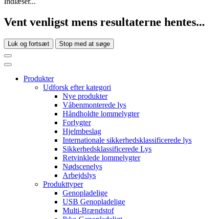
Indlæser...
Vent venligst mens resultaterne hentes...
Luk og fortsæt
Stop med at søge
Produkter
Udforsk efter kategori
Nye produkter
Våbenmonterede lys
Håndholdte lommelygter
Forlygter
Hjelmbeslag
Internationale sikkerhedsklassificerede lys
Sikkerhedsklassificerede Lys
Retvinklede lommelygter
Nødscenelys
Arbejdslys
Produkttyper
Genopladelige
USB Genopladelige
Multi-Brændstof