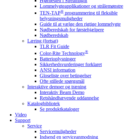
Hjørnesten i Streamlight
Lommelygteapplikationer og strålemønstre
®
TEN-TAP
programmering til fleksible
belysningsmuligheder
Guide til at vælge den rigtige lommelygte
Nødberedskab for førstehjælpere
Nødberedskab
Læring (fortsat)
TLR Fit Guide
®
Color-Rite Technology
Batterioplysninger
Sikkerhedsvurderinger forklaret
ANSI information
Gloseliste over betingelser
Ofte stillede spørgsmål
Interaktive demoer og træning
Interaktiv Beam Demo
Retshåndhævende uddannelse
Katalogbibliotek
Se produktkataloger
Video
Support
Service
Servicemuligheder
Indsend en serviceanmodning