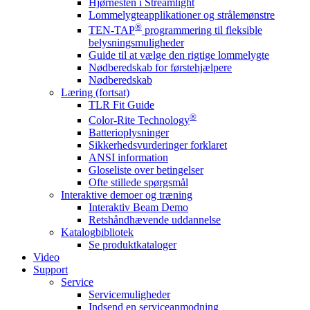
Hjørnesten i Streamlight
Lommelygteapplikationer og strålemønstre
®
TEN-TAP
programmering til fleksible
belysningsmuligheder
Guide til at vælge den rigtige lommelygte
Nødberedskab for førstehjælpere
Nødberedskab
Læring (fortsat)
TLR Fit Guide
®
Color-Rite Technology
Batterioplysninger
Sikkerhedsvurderinger forklaret
ANSI information
Gloseliste over betingelser
Ofte stillede spørgsmål
Interaktive demoer og træning
Interaktiv Beam Demo
Retshåndhævende uddannelse
Katalogbibliotek
Se produktkataloger
Video
Support
Service
Servicemuligheder
Indsend en serviceanmodning