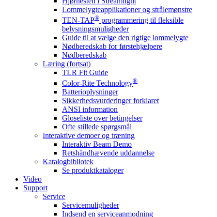
Hjørnesten i Streamlight
Lommelygteapplikationer og strålemønstre
®
TEN-TAP
programmering til fleksible
belysningsmuligheder
Guide til at vælge den rigtige lommelygte
Nødberedskab for førstehjælpere
Nødberedskab
Læring (fortsat)
TLR Fit Guide
®
Color-Rite Technology
Batterioplysninger
Sikkerhedsvurderinger forklaret
ANSI information
Gloseliste over betingelser
Ofte stillede spørgsmål
Interaktive demoer og træning
Interaktiv Beam Demo
Retshåndhævende uddannelse
Katalogbibliotek
Se produktkataloger
Video
Support
Service
Servicemuligheder
Indsend en serviceanmodning