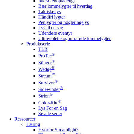
Ikke-Genopladeligt
Bær lommelygter til hverdag
Taktiske lys
Håndfri lygter
Penlygter og nøgleringelys
Lys til en sag
Udendørs eventyr
Ultraviolette og infrarøde lommelygter
Produktserie
TLR
®
ProTac
®
Stinger
®
Wedge
™
Stream
®
Survivor
®
Sidewinder
®
Strion
®
Color-Rite
Lys For en Sag
Se alle serier
Ressourcer
Læring
Hvorfor Streamlight?