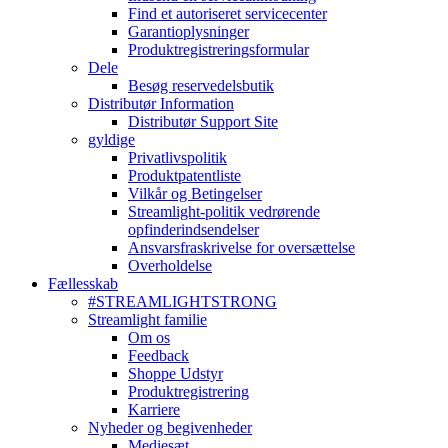
Find et autoriseret servicecenter
Garantioplysninger
Produktregistreringsformular
Dele
Besøg reservedelsbutik
Distributør Information
Distributør Support Site
gyldige
Privatlivspolitik
Produktpatentliste
Vilkår og Betingelser
Streamlight-politik vedrørende
opfinderindsendelser
Ansvarsfraskrivelse for oversættelse
Overholdelse
Fællesskab
#STREAMLIGHTSTRONG
Streamlight familie
Om os
Feedback
Shoppe Udstyr
Produktregistrering
Karriere
Nyheder og begivenheder
Mediesæt