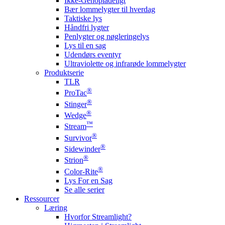
Ikke-Genopladeligt
Bær lommelygter til hverdag
Taktiske lys
Håndfri lygter
Penlygter og nøgleringelys
Lys til en sag
Udendørs eventyr
Ultraviolette og infrarøde lommelygter
Produktserie
TLR
®
ProTac
®
Stinger
®
Wedge
™
Stream
®
Survivor
®
Sidewinder
®
Strion
®
Color-Rite
Lys For en Sag
Se alle serier
Ressourcer
Læring
Hvorfor Streamlight?