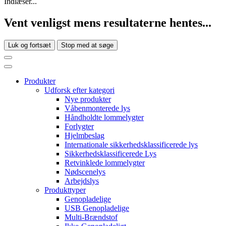
Indlæser...
Vent venligst mens resultaterne hentes...
Luk og fortsæt
Stop med at søge
Produkter
Udforsk efter kategori
Nye produkter
Våbenmonterede lys
Håndholdte lommelygter
Forlygter
Hjelmbeslag
Internationale sikkerhedsklassificerede lys
Sikkerhedsklassificerede Lys
Retvinklede lommelygter
Nødscenelys
Arbejdslys
Produkttyper
Genopladelige
USB Genopladelige
Multi-Brændstof