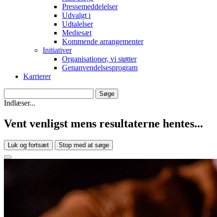
Pressemeddelelser
Udvalgt i
Udtalelser
Mediesæt
Kommende arrangementer
Initiativer
Organisationer, vi støtter
Genanvendelsesprogram
Karrierer
Indlæser...
Vent venligst mens resultaterne hentes...
Luk og fortsæt
Stop med at søge