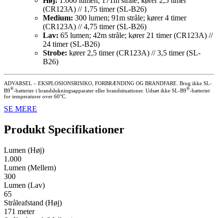
Høj:
1.000 lumen; 171m stråle; kører 2,5 timer
(CR123A) // 1,75 timer (SL-B26)
Medium:
300 lumen; 91m stråle; kører 4 timer
(CR123A) // 4,75 timer (SL-B26)
Lav:
65 lumen; 42m stråle; kører 21 timer (CR123A) //
24 timer (SL-B26)
Strobe:
kører 2,5 timer (CR123A) // 3,5 timer (SL-
B26)
ADVARSEL – EKSPLOSIONSRISIKO, FORBRÆNDING OG BRANDFARE. Brug ikke SL-
®
®
B9
-batterier i brandslukningsapparater eller brandsituationer. Udsæt ikke SL-B9
-batteriet
for temperaturer over 60°C.
SE MERE
Produkt Specifikationer
Lumen (Høj)
1.000
Lumen (Mellem)
300
Lumen (Lav)
65
Stråleafstand (Høj)
171 meter