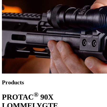
Products
®
PROTAC
90X
LOMMELYGTE