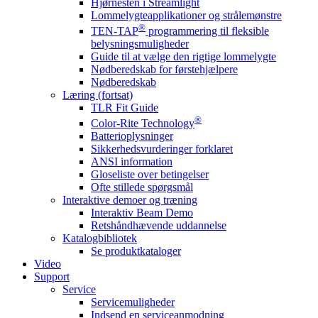
Hjørnesten i Streamlight
Lommelygteapplikationer og strålemønstre
®
TEN-TAP
programmering til fleksible
belysningsmuligheder
Guide til at vælge den rigtige lommelygte
Nødberedskab for førstehjælpere
Nødberedskab
Læring (fortsat)
TLR Fit Guide
®
Color-Rite Technology
Batterioplysninger
Sikkerhedsvurderinger forklaret
ANSI information
Gloseliste over betingelser
Ofte stillede spørgsmål
Interaktive demoer og træning
Interaktiv Beam Demo
Retshåndhævende uddannelse
Katalogbibliotek
Se produktkataloger
Video
Support
Service
Servicemuligheder
Indsend en serviceanmodning