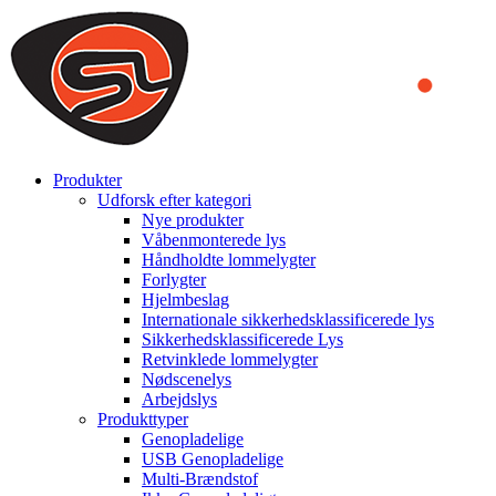
We use cookies to ensure that we provide you the best experience
on our website. By continuing to browse this website, you accept
that cookies are used to help us analyze how the website is used and
to offer you a better experience. To learn more or to find out how
you can disable cookies, you can access our
Privacy Policy
.
ACCEPT AND CLOSE
Produkter
Udforsk efter kategori
Nye produkter
Våbenmonterede lys
Håndholdte lommelygter
Forlygter
Hjelmbeslag
Internationale sikkerhedsklassificerede lys
Sikkerhedsklassificerede Lys
Retvinklede lommelygter
Nødscenelys
Arbejdslys
Produkttyper
Genopladelige
USB Genopladelige
Multi-Brændstof