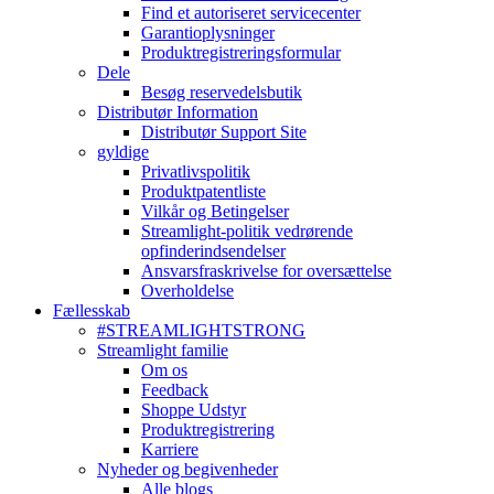
Find et autoriseret servicecenter
Garantioplysninger
Produktregistreringsformular
Dele
Besøg reservedelsbutik
Distributør Information
Distributør Support Site
gyldige
Privatlivspolitik
Produktpatentliste
Vilkår og Betingelser
Streamlight-politik vedrørende
opfinderindsendelser
Ansvarsfraskrivelse for oversættelse
Overholdelse
Fællesskab
#STREAMLIGHTSTRONG
Streamlight familie
Om os
Feedback
Shoppe Udstyr
Produktregistrering
Karriere
Nyheder og begivenheder
Alle blogs