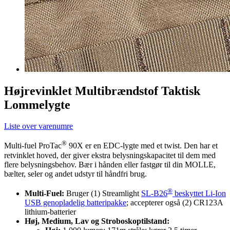
Højrevinklet Multibrændstof Taktisk
Lommelygte
Liste over varenumre
®
Multi-fuel ProTac
90X er en EDC-lygte med et twist. Den har et
retvinklet hoved, der giver ekstra belysningskapacitet til dem med
flere belysningsbehov. Bær i hånden eller fastgør til din MOLLE,
bælter, seler og andet udstyr til håndfri brug.
®
Multi-Fuel:
Bruger (1) Streamlight
SL-B26
beskyttet Li-Ion
USB genopladelig batteripakke
; accepterer også (2) CR123A
lithium-batterier
Høj, Medium, Lav og Stroboskoptilstand: