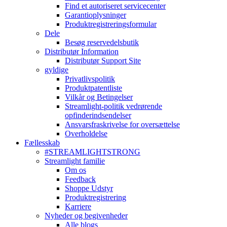
Find et autoriseret servicecenter
Garantioplysninger
Produktregistreringsformular
Dele
Besøg reservedelsbutik
Distributør Information
Distributør Support Site
gyldige
Privatlivspolitik
Produktpatentliste
Vilkår og Betingelser
Streamlight-politik vedrørende
opfinderindsendelser
Ansvarsfraskrivelse for oversættelse
Overholdelse
Fællesskab
#STREAMLIGHTSTRONG
Streamlight familie
Om os
Feedback
Shoppe Udstyr
Produktregistrering
Karriere
Nyheder og begivenheder
Alle blogs