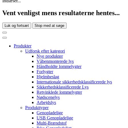
Indlæser...
Vent venligst mens resultaterne hentes...
Luk og fortsæt
Stop med at søge
Produkter
Udforsk efter kategori
Nye produkter
Våbenmonterede lys
Håndholdte lommelygter
Forlygter
Hjelmbeslag
Internationale sikkerhedsklassificerede lys
Sikkerhedsklassificerede Lys
Retvinklede lommelygter
Nødscenelys
Arbejdslys
Produkttyper
Genopladelige
USB Genopladelige
Multi-Brændstof