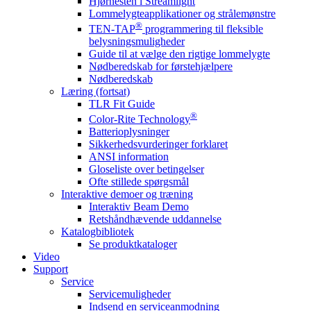
Hjørnesten i Streamlight
Lommelygteapplikationer og strålemønstre
®
TEN-TAP
programmering til fleksible
belysningsmuligheder
Guide til at vælge den rigtige lommelygte
Nødberedskab for førstehjælpere
Nødberedskab
Læring (fortsat)
TLR Fit Guide
®
Color-Rite Technology
Batterioplysninger
Sikkerhedsvurderinger forklaret
ANSI information
Gloseliste over betingelser
Ofte stillede spørgsmål
Interaktive demoer og træning
Interaktiv Beam Demo
Retshåndhævende uddannelse
Katalogbibliotek
Se produktkataloger
Video
Support
Service
Servicemuligheder
Indsend en serviceanmodning