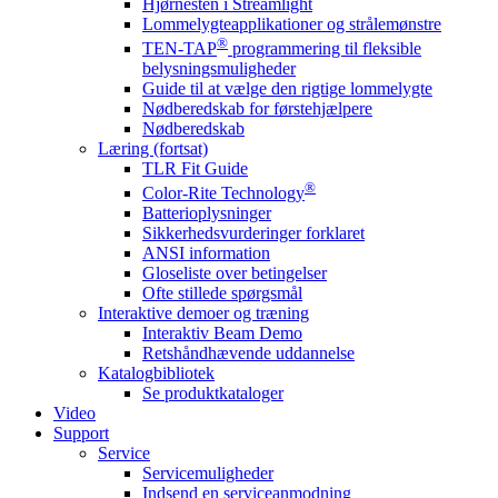
Hjørnesten i Streamlight
Lommelygteapplikationer og strålemønstre
®
TEN-TAP
programmering til fleksible
belysningsmuligheder
Guide til at vælge den rigtige lommelygte
Nødberedskab for førstehjælpere
Nødberedskab
Læring (fortsat)
TLR Fit Guide
®
Color-Rite Technology
Batterioplysninger
Sikkerhedsvurderinger forklaret
ANSI information
Gloseliste over betingelser
Ofte stillede spørgsmål
Interaktive demoer og træning
Interaktiv Beam Demo
Retshåndhævende uddannelse
Katalogbibliotek
Se produktkataloger
Video
Support
Service
Servicemuligheder
Indsend en serviceanmodning