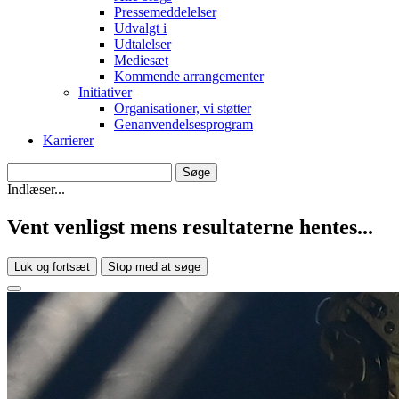
Pressemeddelelser
Udvalgt i
Udtalelser
Mediesæt
Kommende arrangementer
Initiativer
Organisationer, vi støtter
Genanvendelsesprogram
Karrierer
Indlæser...
Vent venligst mens resultaterne hentes...
Luk og fortsæt
Stop med at søge