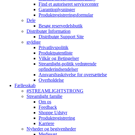
Find et autoriseret servicecenter
Garantioplysninger
Produktregistreringsformular
Dele
Besøg reservedelsbutik
Distributør Information
Distributør Support Site
gyldige
Privatlivspolitik
Produktpatentliste
Vilkår og Betingelser
Streamlight-politik vedrørende
opfinderindsendelser
Ansvarsfraskrivelse for oversættelse
Overholdelse
Fællesskab
#STREAMLIGHTSTRONG
Streamlight familie
Om os
Feedback
Shoppe Udstyr
Produktregistrering
Karriere
Nyheder og begivenheder
Mediesæt