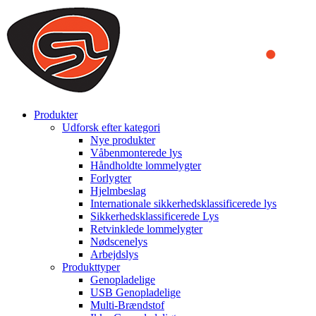
We use cookies to ensure that we provide you the best experience
on our website. By continuing to browse this website, you accept
that cookies are used to help us analyze how the website is used and
to offer you a better experience. To learn more or to find out how
you can disable cookies, you can access our
Privacy Policy
.
ACCEPT AND CLOSE
Produkter
Udforsk efter kategori
Nye produkter
Våbenmonterede lys
Håndholdte lommelygter
Forlygter
Hjelmbeslag
Internationale sikkerhedsklassificerede lys
Sikkerhedsklassificerede Lys
Retvinklede lommelygter
Nødscenelys
Arbejdslys
Produkttyper
Genopladelige
USB Genopladelige
Multi-Brændstof