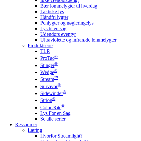
Ikke-Genopladeligt
Bær lommelygter til hverdag
Taktiske lys
Håndfri lygter
Penlygter og nøgleringelys
Lys til en sag
Udendørs eventyr
Ultraviolette og infrarøde lommelygter
Produktserie
TLR
®
ProTac
®
Stinger
®
Wedge
™
Stream
®
Survivor
®
Sidewinder
®
Strion
®
Color-Rite
Lys For en Sag
Se alle serier
Ressourcer
Læring
Hvorfor Streamlight?