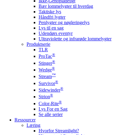
Ikke-Genopladeligt
Bær lommelygter til hverdag
Taktiske lys
Håndfri lygter
Penlygter og nøgleringelys
Lys til en sag
Udendørs eventyr
Ultraviolette og infrarøde lommelygter
Produktserie
TLR
®
ProTac
®
Stinger
®
Wedge
™
Stream
®
Survivor
®
Sidewinder
®
Strion
®
Color-Rite
Lys For en Sag
Se alle serier
Ressourcer
Læring
Hvorfor Streamlight?