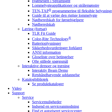
Hjørnesten i Streamlight
Lommelygteapplikationer og strålemønstre
®
TEN-TAP
programmering til fleksible belysnin
Guide til at vælge den rigtige lommelygte
Nødberedskab for førstehjælpere
Nødberedskab
Læring (fortsat)
TLR Fit Guide
®
Color-Rite Technology
Batterioplysninger
Sikkerhedsvurderinger forklaret
ANSI information
Gloseliste over betingelser
Ofte stillede spørgsmål
Interaktive demoer og træning
Interaktiv Beam Demo
Retshåndhævende uddannelse
Katalogbibliotek
Se produktkataloger
Video
Support
Service
Servicemuligheder
Indsend en serviceanmodning
Find et autoriseret servicecenter