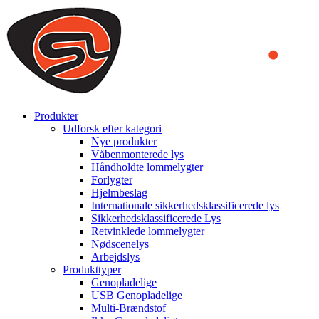
We use cookies to ensure that we provide you the best experience on o
you a better experience. To learn more or to find out how you can di
ACCEPT AND CLOSE
Produkter
Udforsk efter kategori
Nye produkter
Våbenmonterede lys
Håndholdte lommelygter
Forlygter
Hjelmbeslag
Internationale sikkerhedsklassificerede lys
Sikkerhedsklassificerede Lys
Retvinklede lommelygter
Nødscenelys
Arbejdslys
Produkttyper
Genopladelige
USB Genopladelige
Multi-Brændstof