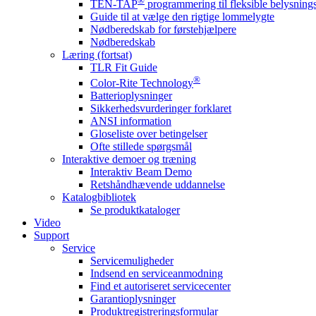
®
TEN-TAP
programmering til fleksible belysnin
Guide til at vælge den rigtige lommelygte
Nødberedskab for førstehjælpere
Nødberedskab
Læring (fortsat)
TLR Fit Guide
®
Color-Rite Technology
Batterioplysninger
Sikkerhedsvurderinger forklaret
ANSI information
Gloseliste over betingelser
Ofte stillede spørgsmål
Interaktive demoer og træning
Interaktiv Beam Demo
Retshåndhævende uddannelse
Katalogbibliotek
Se produktkataloger
Video
Support
Service
Servicemuligheder
Indsend en serviceanmodning
Find et autoriseret servicecenter
Garantioplysninger
Produktregistreringsformular