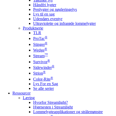
Taktiske lys
Håndfri lygter
Penlygter og nøgleringelys
Lys til en sag
Udendørs eventyr
Ultraviolette og infrarøde lommelygter
Produktserie
TLR
®
ProTac
®
Stinger
®
Wedge
™
Stream
®
Survivor
®
Sidewinder
®
Strion
®
Color-Rite
Lys For en Sag
Se alle serier
Ressourcer
Læring
Hvorfor Streamlight?
Hjørnesten i Streamlight
Lommelygteapplikationer og strålemønstre