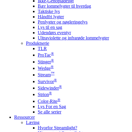
Ikke-Genopladeligt
Bær lommelygter til hverdag
Taktiske lys
Håndfri lygter
Penlygter og nøgleringelys
Lys til en sag
Udendørs eventyr
Ultraviolette og infrarøde lommelygter
Produktserie
TLR
®
ProTac
®
Stinger
®
Wedge
™
Stream
®
Survivor
®
Sidewinder
®
Strion
®
Color-Rite
Lys For en Sag
Se alle serier
Ressourcer
Læring
Hvorfor Streamlight?