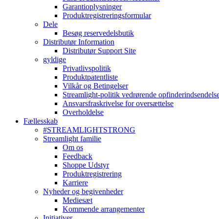
Garantioplysninger
Produktregistreringsformular
Dele
Besøg reservedelsbutik
Distributør Information
Distributør Support Site
gyldige
Privatlivspolitik
Produktpatentliste
Vilkår og Betingelser
Streamlight-politik vedrørende opfinderindsendels
Ansvarsfraskrivelse for oversættelse
Overholdelse
Fællesskab
#STREAMLIGHTSTRONG
Streamlight familie
Om os
Feedback
Shoppe Udstyr
Produktregistrering
Karriere
Nyheder og begivenheder
Mediesæt
Kommende arrangementer
Initiativer