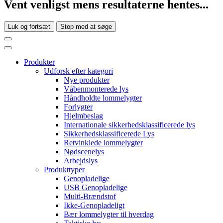
Vent venligst mens resultaterne hentes...
Luk og fortsæt
Stop med at søge
Produkter
Udforsk efter kategori
Nye produkter
Våbenmonterede lys
Håndholdte lommelygter
Forlygter
Hjelmbeslag
Internationale sikkerhedsklassificerede lys
Sikkerhedsklassificerede Lys
Retvinklede lommelygter
Nødscenelys
Arbejdslys
Produkttyper
Genopladelige
USB Genopladelige
Multi-Brændstof
Ikke-Genopladeligt
Bær lommelygter til hverdag