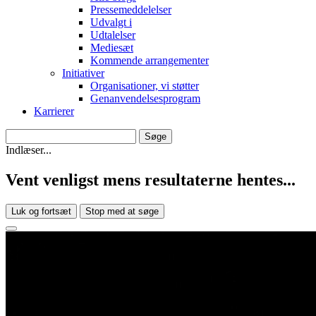
Pressemeddelelser
Udvalgt i
Udtalelser
Mediesæt
Kommende arrangementer
Initiativer
Organisationer, vi støtter
Genanvendelsesprogram
Karrierer
Indlæser...
Vent venligst mens resultaterne hentes...
Luk og fortsæt
Stop med at søge