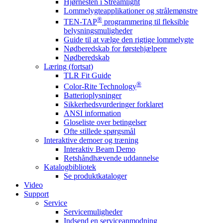
Hjørnesten i Streamlight
Lommelygteapplikationer og strålemønstre
®
TEN-TAP
programmering til fleksible
belysningsmuligheder
Guide til at vælge den rigtige lommelygte
Nødberedskab for førstehjælpere
Nødberedskab
Læring (fortsat)
TLR Fit Guide
®
Color-Rite Technology
Batterioplysninger
Sikkerhedsvurderinger forklaret
ANSI information
Gloseliste over betingelser
Ofte stillede spørgsmål
Interaktive demoer og træning
Interaktiv Beam Demo
Retshåndhævende uddannelse
Katalogbibliotek
Se produktkataloger
Video
Support
Service
Servicemuligheder
Indsend en serviceanmodning