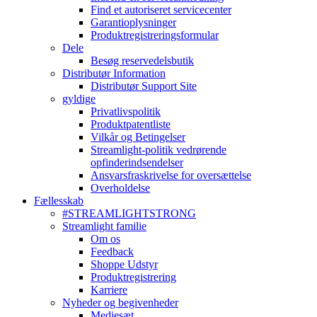
Find et autoriseret servicecenter
Garantioplysninger
Produktregistreringsformular
Dele
Besøg reservedelsbutik
Distributør Information
Distributør Support Site
gyldige
Privatlivspolitik
Produktpatentliste
Vilkår og Betingelser
Streamlight-politik vedrørende
opfinderindsendelser
Ansvarsfraskrivelse for oversættelse
Overholdelse
Fællesskab
#STREAMLIGHTSTRONG
Streamlight familie
Om os
Feedback
Shoppe Udstyr
Produktregistrering
Karriere
Nyheder og begivenheder
Mediesæt