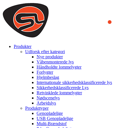
We use cookies to ensure that we provide you the best experience
on our website. By continuing to browse this website, you accept
that cookies are used to help us analyze how the website is used and
to offer you a better experience. To learn more or to find out how
you can disable cookies, you can access our
Privacy Policy
.
ACCEPT AND CLOSE
Produkter
Udforsk efter kategori
Nye produkter
Våbenmonterede lys
Håndholdte lommelygter
Forlygter
Hjelmbeslag
Internationale sikkerhedsklassificerede lys
Sikkerhedsklassificerede Lys
Retvinklede lommelygter
Nødscenelys
Arbejdslys
Produkttyper
Genopladelige
USB Genopladelige
Multi-Brændstof