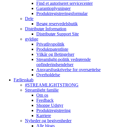
Find et autoriseret servicecenter
Garantioplysninger
Produktregistreringsformular
Dele
Besøg reservedelsbutik
Distributør Information
Distributør Support Site
gyldige
Privatlivspolitik
Produktpatentliste
Vilkår og Betingelser
Streamlight-politik vedrørende
opfinderindsendelser
Ansvarsfraskrivelse for oversættelse
Overholdelse
Fællesskab
#STREAMLIGHTSTRONG
Streamlight familie
Om os
Feedback
Shoppe Udstyr
Produktregistrering
Karriere
Nyheder og begivenheder
Alle blogs