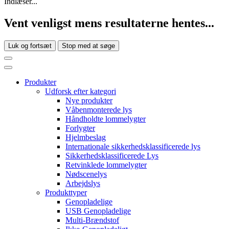
Indlæser...
Vent venligst mens resultaterne hentes...
Luk og fortsæt
Stop med at søge
Produkter
Udforsk efter kategori
Nye produkter
Våbenmonterede lys
Håndholdte lommelygter
Forlygter
Hjelmbeslag
Internationale sikkerhedsklassificerede lys
Sikkerhedsklassificerede Lys
Retvinklede lommelygter
Nødscenelys
Arbejdslys
Produkttyper
Genopladelige
USB Genopladelige
Multi-Brændstof