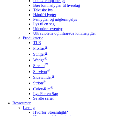
Ikke-Genopladeligt
Bær lommelygter til hverdag
Taktiske lys
Håndfri lygter
Penlygter og nøgleringelys
Lys til en sag
Udendørs eventyr
Ultraviolette og infrarøde lommelygter
Produktserie
TLR
®
ProTac
®
Stinger
®
Wedge
™
Stream
®
Survivor
®
Sidewinder
®
Strion
®
Color-Rite
Lys For en Sag
Se alle serier
Ressourcer
Læring
Hvorfor Streamlight?