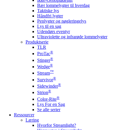
Ikke-Genopladeligt
Bær lommelygter til hverdag
Taktiske lys
Håndfri lygter
Penlygter og nøgleringelys
Lys til en sag
Udendørs eventyr
Ultraviolette og infrarøde lommelygter
Produktserie
TLR
®
ProTac
®
Stinger
®
Wedge
™
Stream
®
Survivor
®
Sidewinder
®
Strion
®
Color-Rite
Lys For en Sag
Se alle serier
Ressourcer
Læring
Hvorfor Streamlight?