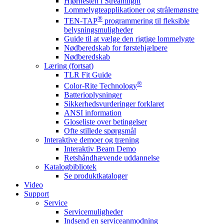
Hjørnesten i Streamlight
Lommelygteapplikationer og strålemønstre
®
TEN-TAP
programmering til fleksible
belysningsmuligheder
Guide til at vælge den rigtige lommelygte
Nødberedskab for førstehjælpere
Nødberedskab
Læring (fortsat)
TLR Fit Guide
®
Color-Rite Technology
Batterioplysninger
Sikkerhedsvurderinger forklaret
ANSI information
Gloseliste over betingelser
Ofte stillede spørgsmål
Interaktive demoer og træning
Interaktiv Beam Demo
Retshåndhævende uddannelse
Katalogbibliotek
Se produktkataloger
Video
Support
Service
Servicemuligheder
Indsend en serviceanmodning