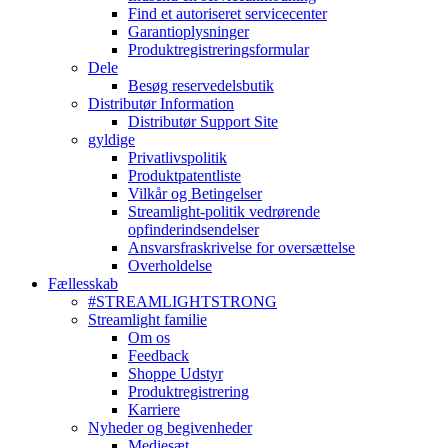
Find et autoriseret servicecenter
Garantioplysninger
Produktregistreringsformular
Dele
Besøg reservedelsbutik
Distributør Information
Distributør Support Site
gyldige
Privatlivspolitik
Produktpatentliste
Vilkår og Betingelser
Streamlight-politik vedrørende
opfinderindsendelser
Ansvarsfraskrivelse for oversættelse
Overholdelse
Fællesskab
#STREAMLIGHTSTRONG
Streamlight familie
Om os
Feedback
Shoppe Udstyr
Produktregistrering
Karriere
Nyheder og begivenheder
Mediesæt