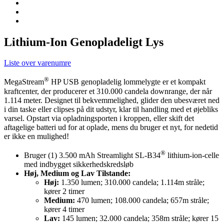
Lithium-Ion Genopladeligt Lys
Liste over varenumre
®
MegaStream
HP USB genopladelig lommelygte er et kompakt
kraftcenter, der producerer et 310.000 candela downrange, der når
1.114 meter. Designet til bekvemmelighed, glider den ubesværet ned
i din taske eller clipses på dit udstyr, klar til handling med et øjebliks
varsel. Opstart via opladningsporten i kroppen, eller skift det
aftagelige batteri ud for at oplade, mens du bruger et nyt, for nedetid
er ikke en mulighed!
®
Bruger (1) 3.500 mAh Streamlight SL-B34
lithium-ion-celle
med indbygget sikkerhedskredsløb
Høj, Medium og Lav Tilstande:
Høj:
1.350 lumen; 310.000 candela; 1.114m stråle;
kører 2 timer
Medium:
470 lumen; 108.000 candela; 657m stråle;
kører 4 timer
Lav:
145 lumen; 32.000 candela; 358m stråle; kører 15