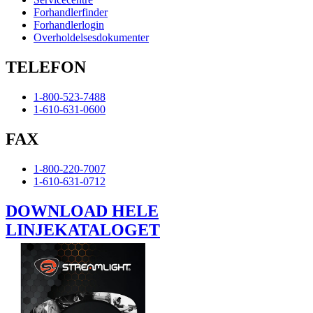
Forhandlerfinder
Forhandlerlogin
Overholdelsesdokumenter
TELEFON
1-800-523-7488
1-610-631-0600
FAX
1-800-220-7007
1-610-631-0712
DOWNLOAD HELE
LINJEKATALOGET