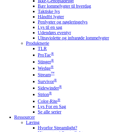
Ikke-Genopladeligt
Bær lommelygter til hverdag
Taktiske lys
Håndfri lygter
Penlygter og nøgleringelys
Lys til en sag
Udendørs eventyr
Ultraviolette og infrarøde lommelygter
Produktserie
TLR
®
ProTac
®
Stinger
®
Wedge
™
Stream
®
Survivor
®
Sidewinder
®
Strion
®
Color-Rite
Lys For en Sag
Se alle serier
Ressourcer
Læring
Hvorfor Streamlight?