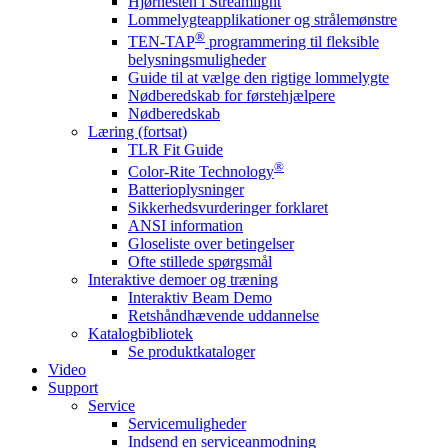
Hjørnesten i Streamlight
Lommelygteapplikationer og strålemønstre
®
TEN-TAP
programmering til fleksible
belysningsmuligheder
Guide til at vælge den rigtige lommelygte
Nødberedskab for førstehjælpere
Nødberedskab
Læring (fortsat)
TLR Fit Guide
®
Color-Rite Technology
Batterioplysninger
Sikkerhedsvurderinger forklaret
ANSI information
Gloseliste over betingelser
Ofte stillede spørgsmål
Interaktive demoer og træning
Interaktiv Beam Demo
Retshåndhævende uddannelse
Katalogbibliotek
Se produktkataloger
Video
Support
Service
Servicemuligheder
Indsend en serviceanmodning