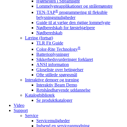
Hjørnesten i Streamlight
Lommelygteapplikationer og strålemønstre
®
TEN-TAP
programmering til fleksible
belysningsmuligheder
Guide til at vælge den rigtige lommelygte
Nødberedskab for førstehjælpere
Nødberedskab
Læring (fortsat)
TLR Fit Guide
®
Color-Rite Technology
Batterioplysninger
Sikkerhedsvurderinger forklaret
ANSI information
Gloseliste over betingelser
Ofte stillede spørgsmål
Interaktive demoer og træning
Interaktiv Beam Demo
Retshåndhævende uddannelse
Katalogbibliotek
Se produktkataloger
Video
Support
Service
Servicemuligheder
Indsend en serviceanmodning