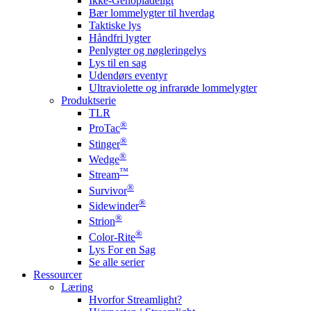
Ikke-Genopladeligt
Bær lommelygter til hverdag
Taktiske lys
Håndfri lygter
Penlygter og nøgleringelys
Lys til en sag
Udendørs eventyr
Ultraviolette og infrarøde lommelygter
Produktserie
TLR
®
ProTac
®
Stinger
®
Wedge
™
Stream
®
Survivor
®
Sidewinder
®
Strion
®
Color-Rite
Lys For en Sag
Se alle serier
Ressourcer
Læring
Hvorfor Streamlight?