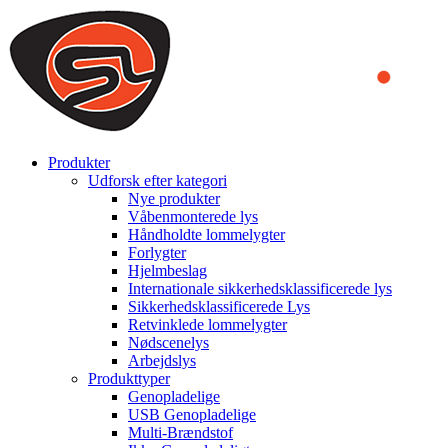
We use cookies to ensure that we provide you the best experience
on our website. By continuing to browse this website, you accept
that cookies are used to help us analyze how the website is used and
to offer you a better experience. To learn more or to find out how
you can disable cookies, you can access our
Privacy Policy
.
ACCEPT AND CLOSE
Produkter
Udforsk efter kategori
Nye produkter
Våbenmonterede lys
Håndholdte lommelygter
Forlygter
Hjelmbeslag
Internationale sikkerhedsklassificerede lys
Sikkerhedsklassificerede Lys
Retvinklede lommelygter
Nødscenelys
Arbejdslys
Produkttyper
Genopladelige
USB Genopladelige
Multi-Brændstof