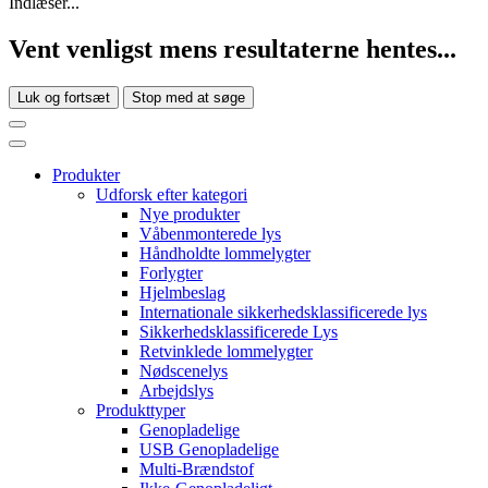
Indlæser...
Vent venligst mens resultaterne hentes...
Luk og fortsæt
Stop med at søge
Produkter
Udforsk efter kategori
Nye produkter
Våbenmonterede lys
Håndholdte lommelygter
Forlygter
Hjelmbeslag
Internationale sikkerhedsklassificerede lys
Sikkerhedsklassificerede Lys
Retvinklede lommelygter
Nødscenelys
Arbejdslys
Produkttyper
Genopladelige
USB Genopladelige
Multi-Brændstof