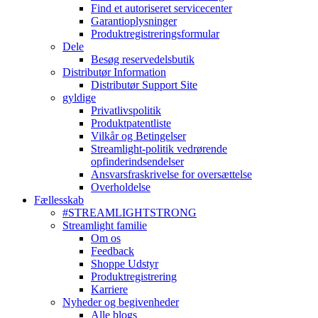
Find et autoriseret servicecenter
Garantioplysninger
Produktregistreringsformular
Dele
Besøg reservedelsbutik
Distributør Information
Distributør Support Site
gyldige
Privatlivspolitik
Produktpatentliste
Vilkår og Betingelser
Streamlight-politik vedrørende
opfinderindsendelser
Ansvarsfraskrivelse for oversættelse
Overholdelse
Fællesskab
#STREAMLIGHTSTRONG
Streamlight familie
Om os
Feedback
Shoppe Udstyr
Produktregistrering
Karriere
Nyheder og begivenheder
Alle blogs