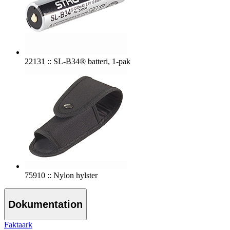
22131 :: SL-B34® batteri, 1-pak
75910 :: Nylon hylster
Dokumentation
Faktaark