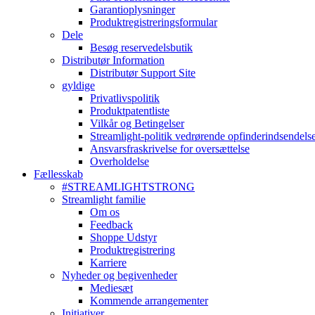
Garantioplysninger
Produktregistreringsformular
Dele
Besøg reservedelsbutik
Distributør Information
Distributør Support Site
gyldige
Privatlivspolitik
Produktpatentliste
Vilkår og Betingelser
Streamlight-politik vedrørende opfinderindsendels
Ansvarsfraskrivelse for oversættelse
Overholdelse
Fællesskab
#STREAMLIGHTSTRONG
Streamlight familie
Om os
Feedback
Shoppe Udstyr
Produktregistrering
Karriere
Nyheder og begivenheder
Mediesæt
Kommende arrangementer
Initiativer