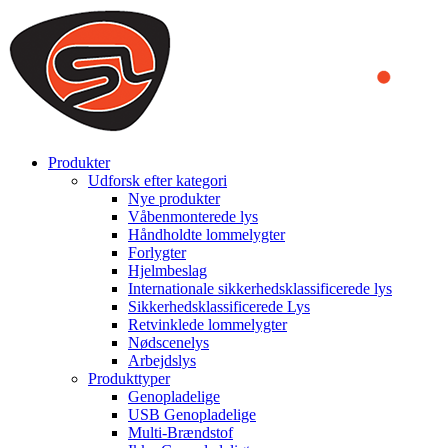
We use cookies to ensure that we provide you the best experience on o
you a better experience. To learn more or to find out how you can di
ACCEPT AND CLOSE
Produkter
Udforsk efter kategori
Nye produkter
Våbenmonterede lys
Håndholdte lommelygter
Forlygter
Hjelmbeslag
Internationale sikkerhedsklassificerede lys
Sikkerhedsklassificerede Lys
Retvinklede lommelygter
Nødscenelys
Arbejdslys
Produkttyper
Genopladelige
USB Genopladelige
Multi-Brændstof