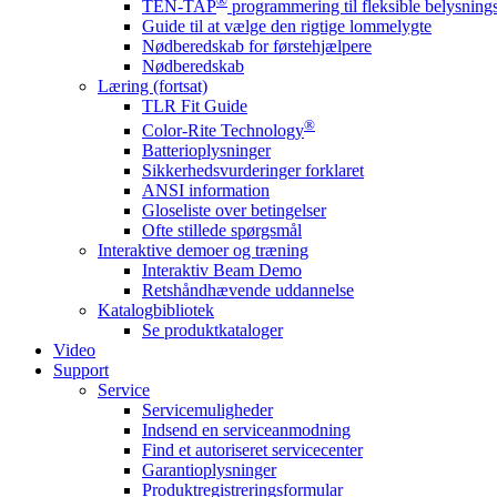
®
TEN-TAP
programmering til fleksible belysnin
Guide til at vælge den rigtige lommelygte
Nødberedskab for førstehjælpere
Nødberedskab
Læring (fortsat)
TLR Fit Guide
®
Color-Rite Technology
Batterioplysninger
Sikkerhedsvurderinger forklaret
ANSI information
Gloseliste over betingelser
Ofte stillede spørgsmål
Interaktive demoer og træning
Interaktiv Beam Demo
Retshåndhævende uddannelse
Katalogbibliotek
Se produktkataloger
Video
Support
Service
Servicemuligheder
Indsend en serviceanmodning
Find et autoriseret servicecenter
Garantioplysninger
Produktregistreringsformular