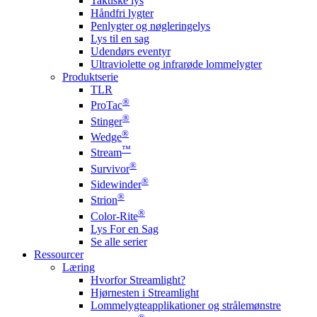
Taktiske lys
Håndfri lygter
Penlygter og nøgleringelys
Lys til en sag
Udendørs eventyr
Ultraviolette og infrarøde lommelygter
Produktserie
TLR
®
ProTac
®
Stinger
®
Wedge
™
Stream
®
Survivor
®
Sidewinder
®
Strion
®
Color-Rite
Lys For en Sag
Se alle serier
Ressourcer
Læring
Hvorfor Streamlight?
Hjørnesten i Streamlight
Lommelygteapplikationer og strålemønstre