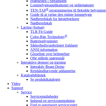
Hjørnesten i Streamlight
Lommelygteapplikationer og strålemønstre
®
TEN-TAP
programmering til fleksible belysnin
Guide til at vælge den rigtige lommelygte
Nødberedskab for førstehjælpere
Nødberedskab
Læring (fortsat)
TLR Fit Guide
®
Color-Rite Technology
Batterioplysninger
Sikkerhedsvurderinger forklaret
ANSI information
Gloseliste over betingelser
Ofte stillede spørgsmål
Interaktive demoer og træning
Interaktiv Beam Demo
Retshåndhævende uddannelse
Katalogbibliotek
Se produktkataloger
Video
Support
Service
Servicemuligheder
Indsend en serviceanmodning
Find et autoriseret servicecenter