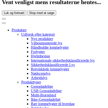
Vent venligst mens resultaterne hentes...
Luk og fortsæt
Stop med at søge
Produkter
Udforsk efter kategori
Nye produkter
Våbenmonterede lys
Håndholdte lommelygter
Forlygter
Hjelmbeslag
Internationale sikkerhedsklassificerede lys
Sikkerhedsklassificerede Lys
Retvinklede lommelygter
Nødscenelys
Arbejdslys
Produkttyper
Genopladelige
USB Genopladelige
Multi-Brændstof
Ikke-Genopladeligt
Bær lommelygter til hverdag