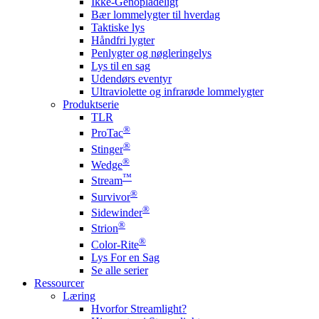
Ikke-Genopladeligt
Bær lommelygter til hverdag
Taktiske lys
Håndfri lygter
Penlygter og nøgleringelys
Lys til en sag
Udendørs eventyr
Ultraviolette og infrarøde lommelygter
Produktserie
TLR
®
ProTac
®
Stinger
®
Wedge
™
Stream
®
Survivor
®
Sidewinder
®
Strion
®
Color-Rite
Lys For en Sag
Se alle serier
Ressourcer
Læring
Hvorfor Streamlight?