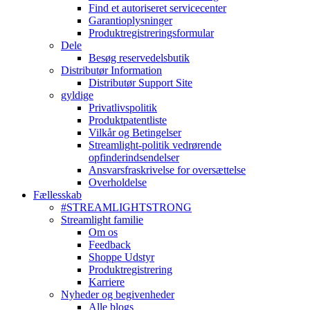
Find et autoriseret servicecenter
Garantioplysninger
Produktregistreringsformular
Dele
Besøg reservedelsbutik
Distributør Information
Distributør Support Site
gyldige
Privatlivspolitik
Produktpatentliste
Vilkår og Betingelser
Streamlight-politik vedrørende
opfinderindsendelser
Ansvarsfraskrivelse for oversættelse
Overholdelse
Fællesskab
#STREAMLIGHTSTRONG
Streamlight familie
Om os
Feedback
Shoppe Udstyr
Produktregistrering
Karriere
Nyheder og begivenheder
Alle blogs