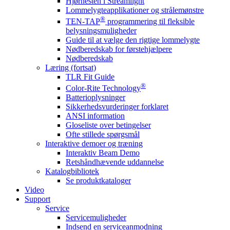
Hjørnesten i Streamlight
Lommelygteapplikationer og strålemønstre
®
TEN-TAP
programmering til fleksible
belysningsmuligheder
Guide til at vælge den rigtige lommelygte
Nødberedskab for førstehjælpere
Nødberedskab
Læring (fortsat)
TLR Fit Guide
®
Color-Rite Technology
Batterioplysninger
Sikkerhedsvurderinger forklaret
ANSI information
Gloseliste over betingelser
Ofte stillede spørgsmål
Interaktive demoer og træning
Interaktiv Beam Demo
Retshåndhævende uddannelse
Katalogbibliotek
Se produktkataloger
Video
Support
Service
Servicemuligheder
Indsend en serviceanmodning