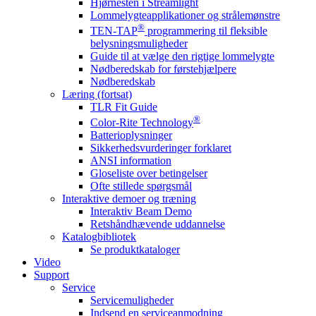
Hjørnesten i Streamlight
Lommelygteapplikationer og strålemønstre
®
TEN-TAP
programmering til fleksible
belysningsmuligheder
Guide til at vælge den rigtige lommelygte
Nødberedskab for førstehjælpere
Nødberedskab
Læring (fortsat)
TLR Fit Guide
®
Color-Rite Technology
Batterioplysninger
Sikkerhedsvurderinger forklaret
ANSI information
Gloseliste over betingelser
Ofte stillede spørgsmål
Interaktive demoer og træning
Interaktiv Beam Demo
Retshåndhævende uddannelse
Katalogbibliotek
Se produktkataloger
Video
Support
Service
Servicemuligheder
Indsend en serviceanmodning