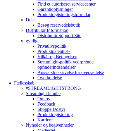
Find et autoriseret servicecenter
Garantioplysninger
Produktregistreringsformular
Dele
Besøg reservedelsbutik
Distributør Information
Distributør Support Site
gyldige
Privatlivspolitik
Produktpatentliste
Vilkår og Betingelser
Streamlight-politik vedrørende
opfinderindsendelser
Ansvarsfraskrivelse for oversættelse
Overholdelse
Fællesskab
#STREAMLIGHTSTRONG
Streamlight familie
Om os
Feedback
Shoppe Udstyr
Produktregistrering
Karriere
Nyheder og begivenheder
Mediesæt