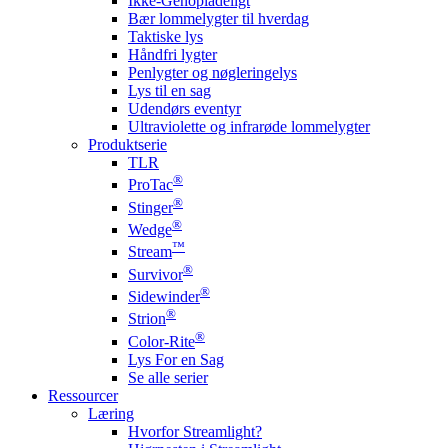
Ikke-Genopladeligt
Bær lommelygter til hverdag
Taktiske lys
Håndfri lygter
Penlygter og nøgleringelys
Lys til en sag
Udendørs eventyr
Ultraviolette og infrarøde lommelygter
Produktserie
TLR
®
ProTac
®
Stinger
®
Wedge
™
Stream
®
Survivor
®
Sidewinder
®
Strion
®
Color-Rite
Lys For en Sag
Se alle serier
Ressourcer
Læring
Hvorfor Streamlight?