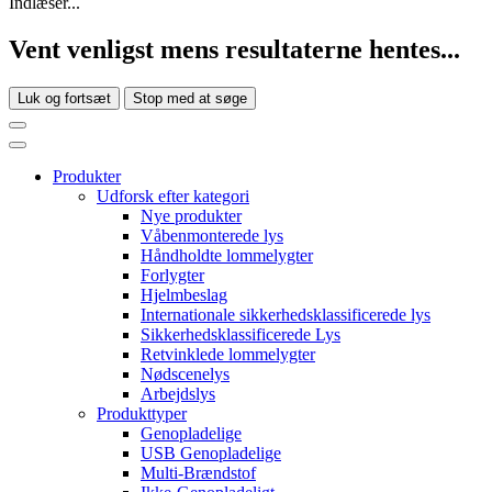
Indlæser...
Vent venligst mens resultaterne hentes...
Luk og fortsæt
Stop med at søge
Produkter
Udforsk efter kategori
Nye produkter
Våbenmonterede lys
Håndholdte lommelygter
Forlygter
Hjelmbeslag
Internationale sikkerhedsklassificerede lys
Sikkerhedsklassificerede Lys
Retvinklede lommelygter
Nødscenelys
Arbejdslys
Produkttyper
Genopladelige
USB Genopladelige
Multi-Brændstof