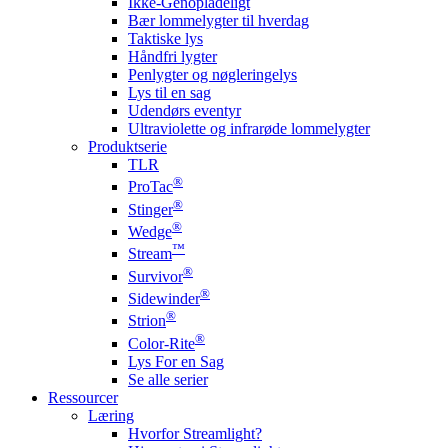
Ikke-Genopladeligt
Bær lommelygter til hverdag
Taktiske lys
Håndfri lygter
Penlygter og nøgleringelys
Lys til en sag
Udendørs eventyr
Ultraviolette og infrarøde lommelygter
Produktserie
TLR
®
ProTac
®
Stinger
®
Wedge
™
Stream
®
Survivor
®
Sidewinder
®
Strion
®
Color-Rite
Lys For en Sag
Se alle serier
Ressourcer
Læring
Hvorfor Streamlight?