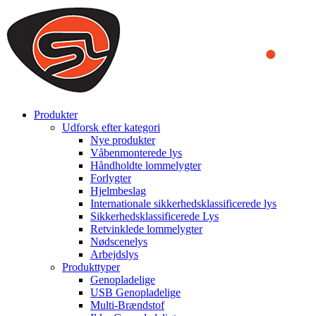
We use cookies to ensure that we provide you the best experience
on our website. By continuing to browse this website, you accept
that cookies are used to help us analyze how the website is used and
to offer you a better experience. To learn more or to find out how
you can disable cookies, you can access our
Privacy Policy
.
ACCEPT AND CLOSE
Produkter
Udforsk efter kategori
Nye produkter
Våbenmonterede lys
Håndholdte lommelygter
Forlygter
Hjelmbeslag
Internationale sikkerhedsklassificerede lys
Sikkerhedsklassificerede Lys
Retvinklede lommelygter
Nødscenelys
Arbejdslys
Produkttyper
Genopladelige
USB Genopladelige
Multi-Brændstof