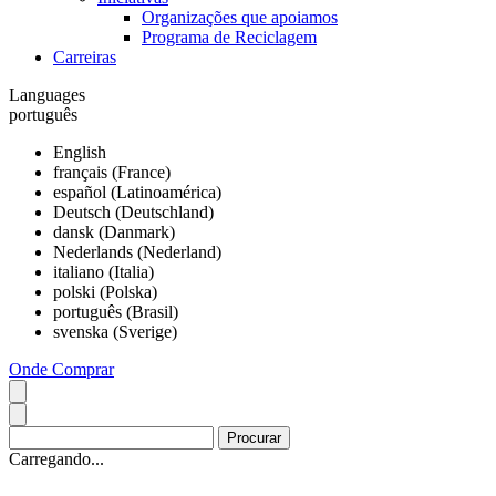
Organizações que apoiamos
Programa de Reciclagem
Carreiras
Languages
português
English
français (France)
español (Latinoamérica)
Deutsch (Deutschland)
dansk (Danmark)
Nederlands (Nederland)
italiano (Italia)
polski (Polska)
português (Brasil)
svenska (Sverige)
Onde Comprar
Carregando...