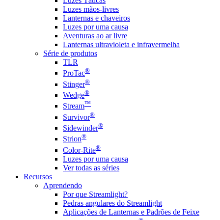
Luzes Táticas
Luzes mãos-livres
Lanternas e chaveiros
Luzes por uma causa
Aventuras ao ar livre
Lanternas ultravioleta e infravermelha
Série de produtos
TLR
®
ProTac
®
Stinger
®
Wedge
™
Stream
®
Survivor
®
Sidewinder
®
Strion
®
Color-Rite
Luzes por uma causa
Ver todas as séries
Recursos
Aprendendo
Por que Streamlight?
Pedras angulares do Streamlight
Aplicações de Lanternas e Padrões de Feixe