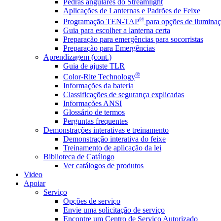
Pedras angulares do Streamlight
Aplicações de Lanternas e Padrões de Feixe
®
Programação TEN-TAP
para opções de iluminaç
Guia para escolher a lanterna certa
Preparação para emergências para socorristas
Preparação para Emergências
Aprendizagem (cont.)
Guia de ajuste TLR
®
Color-Rite Technology
Informações da bateria
Classificações de segurança explicadas
Informações ANSI
Glossário de termos
Perguntas frequentes
Demonstrações interativas e treinamento
Demonstração interativa do feixe
Treinamento de aplicação da lei
Biblioteca de Catálogo
Ver catálogos de produtos
Video
Apoiar
Serviço
Opções de serviço
Envie uma solicitação de serviço
Encontre um Centro de Serviço Autorizado