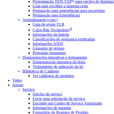
®
Programação TEN-TAP
para opções de iluminaç
Guia para escolher a lanterna certa
Preparação para emergências para socorristas
Preparação para Emergências
Aprendizagem (cont.)
Guia de ajuste TLR
®
Color-Rite Technology
Informações da bateria
Classificações de segurança explicadas
Informações ANSI
Glossário de termos
Perguntas frequentes
Demonstrações interativas e treinamento
Demonstração interativa do feixe
Treinamento de aplicação da lei
Biblioteca de Catálogo
Ver catálogos de produtos
Video
Apoiar
Serviço
Opções de serviço
Envie uma solicitação de serviço
Encontre um Centro de Serviço Autorizado
Informações de garantia
Formulário de Registro de Produto