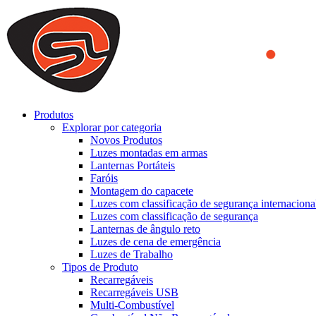
We use cookies to ensure that we provide you the best experience on o
you a better experience. To learn more or to find out how you can di
ACCEPT AND CLOSE
Produtos
Explorar por categoria
Novos Produtos
Luzes montadas em armas
Lanternas Portáteis
Faróis
Montagem do capacete
Luzes com classificação de segurança internaciona
Luzes com classificação de segurança
Lanternas de ângulo reto
Luzes de cena de emergência
Luzes de Trabalho
Tipos de Produto
Recarregáveis
Recarregáveis USB
Multi-Combustível