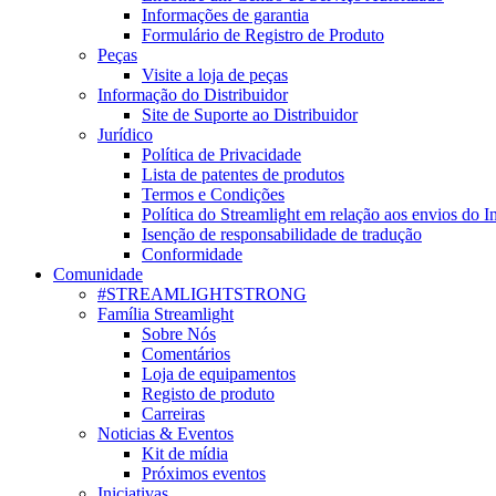
Informações de garantia
Formulário de Registro de Produto
Peças
Visite a loja de peças
Informação do Distribuidor
Site de Suporte ao Distribuidor
Jurídico
Política de Privacidade
Lista de patentes de produtos
Termos e Condições
Política do Streamlight em relação aos envios do I
Isenção de responsabilidade de tradução
Conformidade
Comunidade
#STREAMLIGHTSTRONG
Família Streamlight
Sobre Nós
Comentários
Loja de equipamentos
Registo de produto
Carreiras
Noticias & Eventos
Kit de mídia
Próximos eventos
Iniciativas