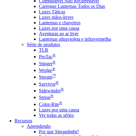
Combustível Não Recarregável
Carregue Lanternas Todos os Dias
Luzes Táticas
Luzes mãos-livres
Lanternas e chaveiros
Luzes por uma causa
Aventuras ao ar livre
Lanternas ultravioleta e infravermelha
Série de produtos
TLR
®
ProTac
®
Stinger
®
Wedge
™
Stream
®
Survivor
®
Sidewinder
®
Strion
®
Color-Rite
Luzes por uma causa
Ver todas as séries
Recursos
Aprendendo
Por que Streamlight?