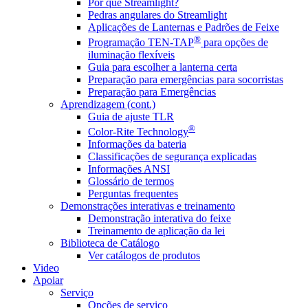
Por que Streamlight?
Pedras angulares do Streamlight
Aplicações de Lanternas e Padrões de Feixe
®
Programação TEN-TAP
para opções de
iluminação flexíveis
Guia para escolher a lanterna certa
Preparação para emergências para socorristas
Preparação para Emergências
Aprendizagem (cont.)
Guia de ajuste TLR
®
Color-Rite Technology
Informações da bateria
Classificações de segurança explicadas
Informações ANSI
Glossário de termos
Perguntas frequentes
Demonstrações interativas e treinamento
Demonstração interativa do feixe
Treinamento de aplicação da lei
Biblioteca de Catálogo
Ver catálogos de produtos
Video
Apoiar
Serviço
Opções de serviço