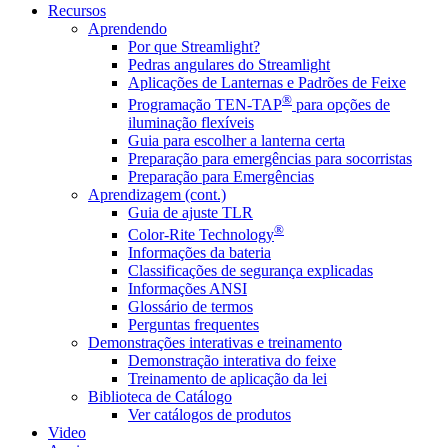
Recursos
Aprendendo
Por que Streamlight?
Pedras angulares do Streamlight
Aplicações de Lanternas e Padrões de Feixe
®
Programação TEN-TAP
para opções de
iluminação flexíveis
Guia para escolher a lanterna certa
Preparação para emergências para socorristas
Preparação para Emergências
Aprendizagem (cont.)
Guia de ajuste TLR
®
Color-Rite Technology
Informações da bateria
Classificações de segurança explicadas
Informações ANSI
Glossário de termos
Perguntas frequentes
Demonstrações interativas e treinamento
Demonstração interativa do feixe
Treinamento de aplicação da lei
Biblioteca de Catálogo
Ver catálogos de produtos
Video