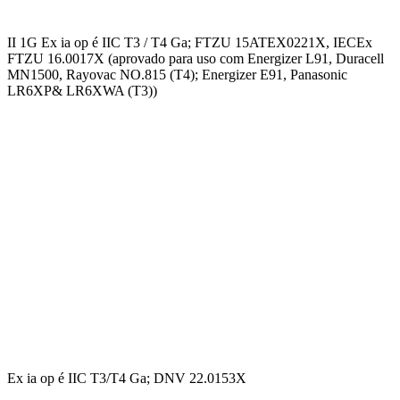
II 1G Ex ia op é IIC T3 / T4 Ga; FTZU 15ATEX0221X, IECEx
FTZU 16.0017X (aprovado para uso com Energizer L91, Duracell
MN1500, Rayovac NO.815 (T4); Energizer E91, Panasonic
LR6XP& LR6XWA (T3))
Ex ia op é IIC T3/T4 Ga; DNV 22.0153X