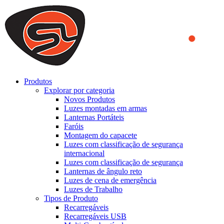
We use cookies to ensure that we provide you the best experience
on our website. By continuing to browse this website, you accept
that cookies are used to help us analyze how the website is used and
to offer you a better experience. To learn more or to find out how
you can disable cookies, you can access our
Privacy Policy
.
ACCEPT AND CLOSE
Produtos
Explorar por categoria
Novos Produtos
Luzes montadas em armas
Lanternas Portáteis
Faróis
Montagem do capacete
Luzes com classificação de segurança
internacional
Luzes com classificação de segurança
Lanternas de ângulo reto
Luzes de cena de emergência
Luzes de Trabalho
Tipos de Produto
Recarregáveis
Recarregáveis USB