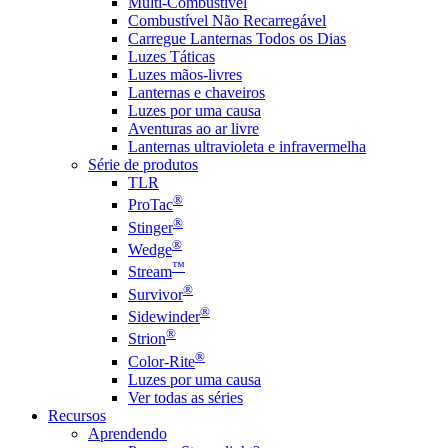
Multi-Combustível
Combustível Não Recarregável
Carregue Lanternas Todos os Dias
Luzes Táticas
Luzes mãos-livres
Lanternas e chaveiros
Luzes por uma causa
Aventuras ao ar livre
Lanternas ultravioleta e infravermelha
Série de produtos
TLR
®
ProTac
®
Stinger
®
Wedge
™
Stream
®
Survivor
®
Sidewinder
®
Strion
®
Color-Rite
Luzes por uma causa
Ver todas as séries
Recursos
Aprendendo