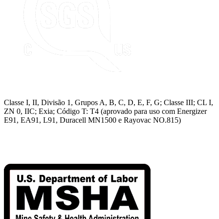
Classe I, II, Divisão 1, Grupos A, B, C, D, E, F, G; Classe III; CL I,
ZN 0, IIC; Exia; Código T: T4 (aprovado para uso com Energizer
E91, EA91, L91, Duracell MN1500 e Rayovac NO.815)