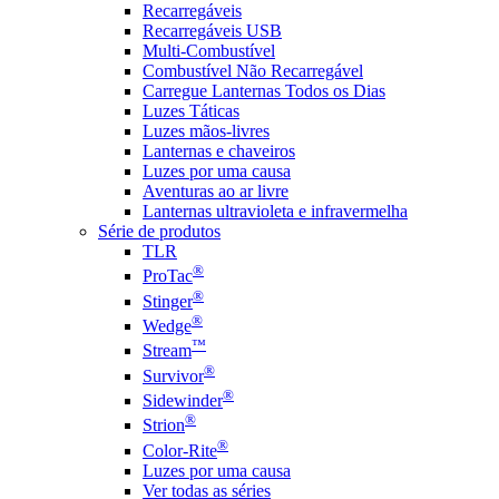
Recarregáveis
Recarregáveis USB
Multi-Combustível
Combustível Não Recarregável
Carregue Lanternas Todos os Dias
Luzes Táticas
Luzes mãos-livres
Lanternas e chaveiros
Luzes por uma causa
Aventuras ao ar livre
Lanternas ultravioleta e infravermelha
Série de produtos
TLR
®
ProTac
®
Stinger
®
Wedge
™
Stream
®
Survivor
®
Sidewinder
®
Strion
®
Color-Rite
Luzes por uma causa
Ver todas as séries