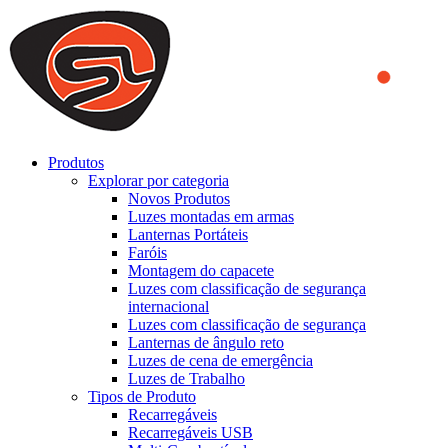
We use cookies to ensure that we provide you the best experience
on our website. By continuing to browse this website, you accept
that cookies are used to help us analyze how the website is used and
to offer you a better experience. To learn more or to find out how
you can disable cookies, you can access our
Privacy Policy
.
ACCEPT AND CLOSE
Produtos
Explorar por categoria
Novos Produtos
Luzes montadas em armas
Lanternas Portáteis
Faróis
Montagem do capacete
Luzes com classificação de segurança
internacional
Luzes com classificação de segurança
Lanternas de ângulo reto
Luzes de cena de emergência
Luzes de Trabalho
Tipos de Produto
Recarregáveis
Recarregáveis USB