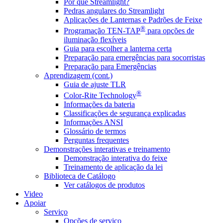
Por que Streamlight?
Pedras angulares do Streamlight
Aplicações de Lanternas e Padrões de Feixe
®
Programação TEN-TAP
para opções de
iluminação flexíveis
Guia para escolher a lanterna certa
Preparação para emergências para socorristas
Preparação para Emergências
Aprendizagem (cont.)
Guia de ajuste TLR
®
Color-Rite Technology
Informações da bateria
Classificações de segurança explicadas
Informações ANSI
Glossário de termos
Perguntas frequentes
Demonstrações interativas e treinamento
Demonstração interativa do feixe
Treinamento de aplicação da lei
Biblioteca de Catálogo
Ver catálogos de produtos
Video
Apoiar
Serviço
Opções de serviço