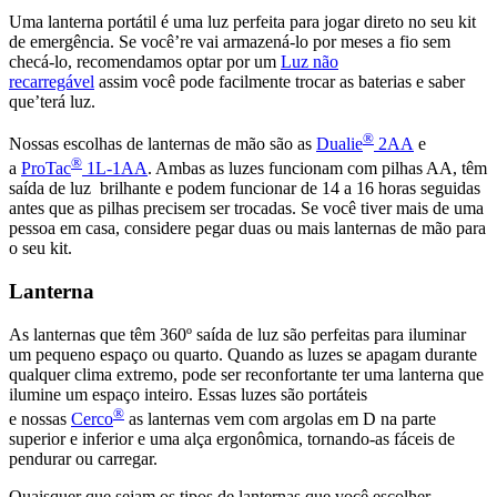
Uma lanterna portátil é uma luz perfeita para jogar direto no seu kit
de emergência. Se você’re vai armazená-lo por meses a fio sem
checá-lo, recomendamos optar por um
Luz não
recarregável
assim você pode facilmente trocar as baterias e saber
que’terá luz.
®
Nossas escolhas de lanternas de mão são as
Dualie
2AA
e
®
a
ProTac
1L-1AA
. Ambas as luzes funcionam com pilhas AA, têm
saída de luz brilhante e podem funcionar de 14 a 16 horas seguidas
antes que as pilhas precisem ser trocadas. Se você tiver mais de uma
pessoa em casa, considere pegar duas ou mais lanternas de mão para
o seu kit.
Lanterna
As lanternas que têm 360º saída de luz são perfeitas para iluminar
um pequeno espaço ou quarto. Quando as luzes se apagam durante
qualquer clima extremo, pode ser reconfortante ter uma lanterna que
ilumine um espaço inteiro. Essas luzes são portáteis
®
e nossas
Cerco
as lanternas vem com argolas em D na parte
superior e inferior e uma alça ergonômica, tornando-as fáceis de
pendurar ou carregar.
Quaisquer que sejam os tipos de lanternas que você escolher,