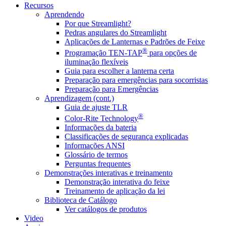
Recursos
Aprendendo
Por que Streamlight?
Pedras angulares do Streamlight
Aplicações de Lanternas e Padrões de Feixe
®
Programação TEN-TAP
para opções de
iluminação flexíveis
Guia para escolher a lanterna certa
Preparação para emergências para socorristas
Preparação para Emergências
Aprendizagem (cont.)
Guia de ajuste TLR
®
Color-Rite Technology
Informações da bateria
Classificações de segurança explicadas
Informações ANSI
Glossário de termos
Perguntas frequentes
Demonstrações interativas e treinamento
Demonstração interativa do feixe
Treinamento de aplicação da lei
Biblioteca de Catálogo
Ver catálogos de produtos
Video