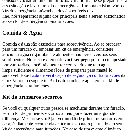
consiga evacuar durante um furacão. Uma forma de se preparar para
essa situação é levar um kit de emergência. Embora existam vários
kits de emergência pré-embalados disponíveis on-
line, nós’separamos alguns dos principais itens a serem adicionados
ao seu kit de emergência para furacões.
Comida & Água
Comida e água são essenciais para sobrevivência. Ao se preparar
para um furacão ou embalar um kit de emergência, considere
adicionar água engarrafada e alimentos não perecíveis aos seus
suprimentos. No caso extremo de você ser pego por uma tempestade
por vários dias, você’irá querer ter certeza de que tem água
limpa suficiente e alimentos fáceis de preparar para mantê-lo
saudável. Esse
Lista de verificação de segurança contra furacões
da
Cruz Vermelha sugere ter 3 dias de comida e água em seu kit de
emergência para furacões.
Kit de primeiros socorros
Se você ou qualquer outra pessoa se machucar durante um furacão,
ter um kit de primeiros socorros à mão pode fazer uma grande
diferença. Mesmo se você já tiver um kit de primeiros socorros em
casa, é altamente recomendável ter um separado guardado em seu
kit de emergência para furacões. No caso de um evento climático