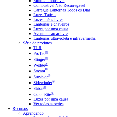
Multi-Combustível
Combustível Não Recarregável
Carregue Lanternas Todos os Dias
Luzes Táticas
Luzes mãos-livres
Lanternas e chaveiros
Luzes por uma causa
Aventuras ao ar livre
Lanternas ultravioleta e infravermelha
Série de produtos
TLR
®
ProTac
®
Stinger
®
Wedge
™
Stream
®
Survivor
®
Sidewinder
®
Strion
®
Color-Rite
Luzes por uma causa
Ver todas as séries
Recursos
Aprendendo