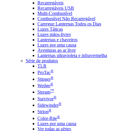
Recarregáveis
Recarregáveis USB
Multi-Combustível
Combustível Não Recarregável
Carregue Lanternas Todos os Dias
Luzes Táticas
Luzes mãos-livres
Lanternas e chaveiros
Luzes por uma causa
Aventuras ao ar livre
Lanternas ultravioleta e infravermelha
Série de produtos
TLR
®
ProTac
®
Stinger
®
Wedge
™
Stream
®
Survivor
®
Sidewinder
®
Strion
®
Color-Rite
Luzes por uma causa
Ver todas as séries