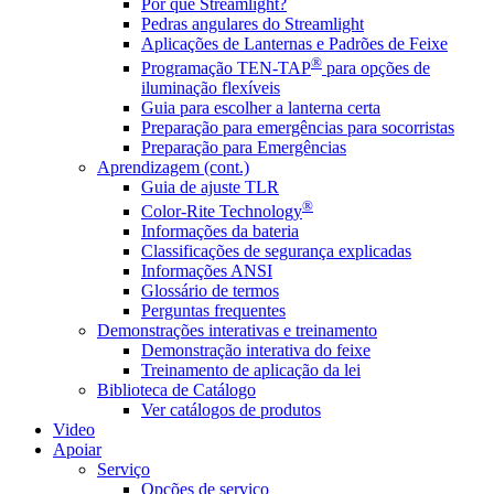
Por que Streamlight?
Pedras angulares do Streamlight
Aplicações de Lanternas e Padrões de Feixe
®
Programação TEN-TAP
para opções de
iluminação flexíveis
Guia para escolher a lanterna certa
Preparação para emergências para socorristas
Preparação para Emergências
Aprendizagem (cont.)
Guia de ajuste TLR
®
Color-Rite Technology
Informações da bateria
Classificações de segurança explicadas
Informações ANSI
Glossário de termos
Perguntas frequentes
Demonstrações interativas e treinamento
Demonstração interativa do feixe
Treinamento de aplicação da lei
Biblioteca de Catálogo
Ver catálogos de produtos
Video
Apoiar
Serviço
Opções de serviço