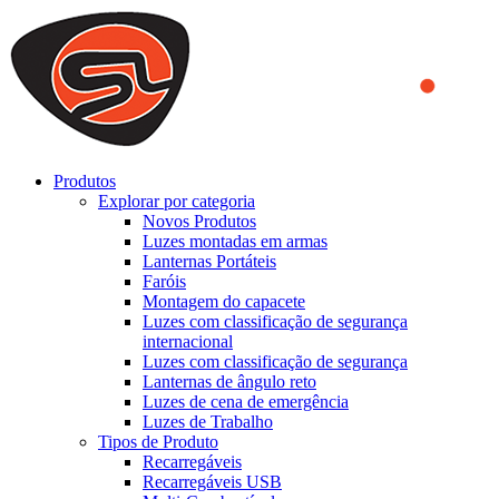
We use cookies to ensure that we provide you the best experience
on our website. By continuing to browse this website, you accept
that cookies are used to help us analyze how the website is used and
to offer you a better experience. To learn more or to find out how
you can disable cookies, you can access our
Privacy Policy
.
ACCEPT AND CLOSE
Produtos
Explorar por categoria
Novos Produtos
Luzes montadas em armas
Lanternas Portáteis
Faróis
Montagem do capacete
Luzes com classificação de segurança
internacional
Luzes com classificação de segurança
Lanternas de ângulo reto
Luzes de cena de emergência
Luzes de Trabalho
Tipos de Produto
Recarregáveis
Recarregáveis USB