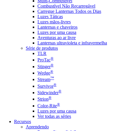
Multi-Combustível
Combustível Não Recarregável
Carregue Lanternas Todos os Dias
Luzes Táticas
Luzes mãos-livres
Lanternas e chaveiros
Luzes por uma causa
Aventuras ao ar livre
Lanternas ultravioleta e infravermelha
Série de produtos
TLR
®
ProTac
®
Stinger
®
Wedge
™
Stream
®
Survivor
®
Sidewinder
®
Strion
®
Color-Rite
Luzes por uma causa
Ver todas as séries
Recursos
Aprendendo