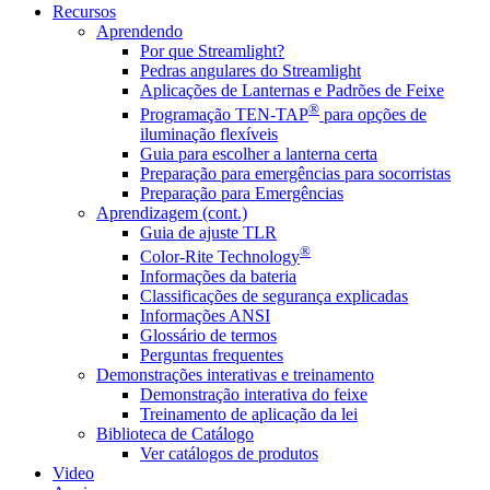
Recursos
Aprendendo
Por que Streamlight?
Pedras angulares do Streamlight
Aplicações de Lanternas e Padrões de Feixe
®
Programação TEN-TAP
para opções de
iluminação flexíveis
Guia para escolher a lanterna certa
Preparação para emergências para socorristas
Preparação para Emergências
Aprendizagem (cont.)
Guia de ajuste TLR
®
Color-Rite Technology
Informações da bateria
Classificações de segurança explicadas
Informações ANSI
Glossário de termos
Perguntas frequentes
Demonstrações interativas e treinamento
Demonstração interativa do feixe
Treinamento de aplicação da lei
Biblioteca de Catálogo
Ver catálogos de produtos
Video