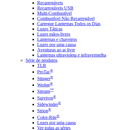
Recarregáveis
Recarregáveis USB
Multi-Combustível
Combustível Não Recarregável
Carregue Lanternas Todos os Dias
Luzes Táticas
Luzes mãos-livres
Lanternas e chaveiros
Luzes por uma causa
Aventuras ao ar livre
Lanternas ultravioleta e infravermelha
Série de produtos
TLR
®
ProTac
®
Stinger
®
Wedge
™
Stream
®
Survivor
®
Sidewinder
®
Strion
®
Color-Rite
Luzes por uma causa
Ver todas as séries