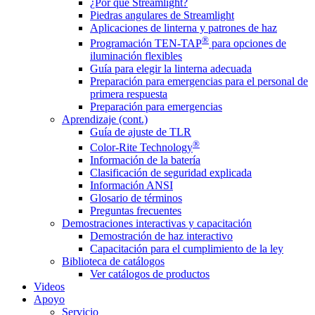
¿Por qué Streamlight?
Piedras angulares de Streamlight
Aplicaciones de linterna y patrones de haz
®
Programación TEN-TAP
para opciones de
iluminación flexibles
Guía para elegir la linterna adecuada
Preparación para emergencias para el personal de
primera respuesta
Preparación para emergencias
Aprendizaje (cont.)
Guía de ajuste de TLR
®
Color-Rite Technology
Información de la batería
Clasificación de seguridad explicada
Información ANSI
Glosario de términos
Preguntas frecuentes
Demostraciones interactivas y capacitación
Demostración de haz interactivo
Capacitación para el cumplimiento de la ley
Biblioteca de catálogos
Ver catálogos de productos
Videos
Apoyo
Servicio