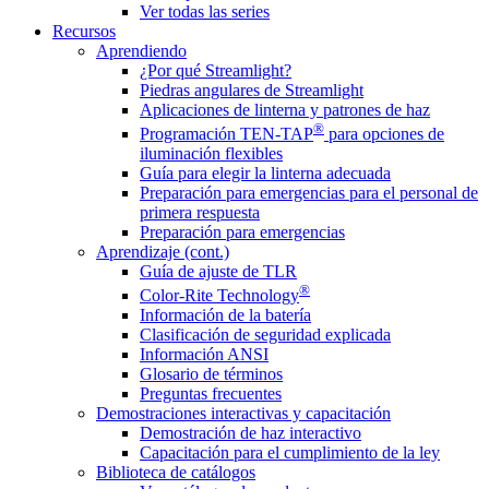
Ver todas las series
Recursos
Aprendiendo
¿Por qué Streamlight?
Piedras angulares de Streamlight
Aplicaciones de linterna y patrones de haz
®
Programación TEN-TAP
para opciones de
iluminación flexibles
Guía para elegir la linterna adecuada
Preparación para emergencias para el personal de
primera respuesta
Preparación para emergencias
Aprendizaje (cont.)
Guía de ajuste de TLR
®
Color-Rite Technology
Información de la batería
Clasificación de seguridad explicada
Información ANSI
Glosario de términos
Preguntas frecuentes
Demostraciones interactivas y capacitación
Demostración de haz interactivo
Capacitación para el cumplimiento de la ley
Biblioteca de catálogos