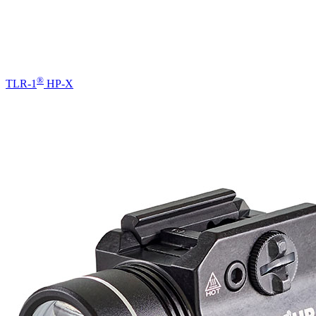
®
TLR-1
HP-X