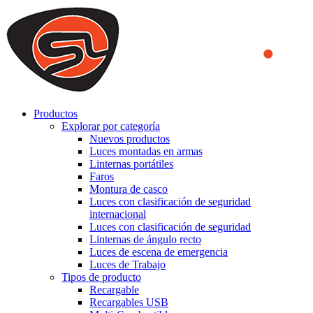
We use cookies to ensure that we provide you the best experience
on our website. By continuing to browse this website, you accept
that cookies are used to help us analyze how the website is used and
to offer you a better experience. To learn more or to find out how
you can disable cookies, you can access our
Privacy Policy
.
ACCEPT AND CLOSE
Productos
Explorar por categoría
Nuevos productos
Luces montadas en armas
Linternas portátiles
Faros
Montura de casco
Luces con clasificación de seguridad
internacional
Luces con clasificación de seguridad
Linternas de ángulo recto
Luces de escena de emergencia
Luces de Trabajo
Tipos de producto
Recargable
Recargables USB