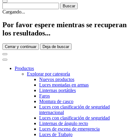
Cargando...
Por favor espere mientras se recuperan
los resultados...
Cerrar y continuar
Deja de buscar
Productos
Explorar por categoría
Nuevos productos
Luces montadas en armas
Linternas portátiles
Faros
Montura de casco
Luces con clasificación de seguridad
internacional
Luces con clasificación de seguridad
Linternas de ángulo recto
Luces de escena de emergencia
Luces de Trabajo