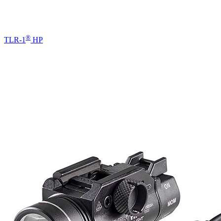
®
TLR-1
HP