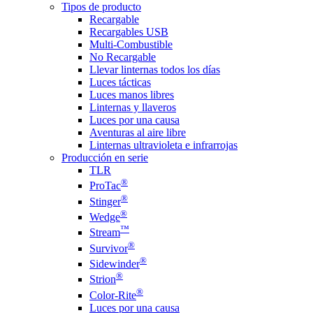
Tipos de producto
Recargable
Recargables USB
Multi-Combustible
No Recargable
Llevar linternas todos los días
Luces tácticas
Luces manos libres
Linternas y llaveros
Luces por una causa
Aventuras al aire libre
Linternas ultravioleta e infrarrojas
Producción en serie
TLR
®
ProTac
®
Stinger
®
Wedge
™
Stream
®
Survivor
®
Sidewinder
®
Strion
®
Color-Rite
Luces por una causa