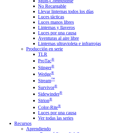
Multi-Combustible
No Recargable
Llevar linternas todos los días
Luces tácticas
Luces manos libres
Linternas y llaveros
Luces por una causa
Aventuras al aire libre
Linternas ultravioleta e infrarrojas
Producción en serie
TLR
®
ProTac
®
Stinger
®
Wedge
™
Stream
®
Survivor
®
Sidewinder
®
Strion
®
Color-Rite
Luces por una causa
Ver todas las series
Recursos
Aprendiendo