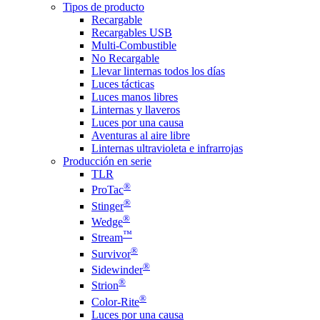
Tipos de producto
Recargable
Recargables USB
Multi-Combustible
No Recargable
Llevar linternas todos los días
Luces tácticas
Luces manos libres
Linternas y llaveros
Luces por una causa
Aventuras al aire libre
Linternas ultravioleta e infrarrojas
Producción en serie
TLR
®
ProTac
®
Stinger
®
Wedge
™
Stream
®
Survivor
®
Sidewinder
®
Strion
®
Color-Rite
Luces por una causa