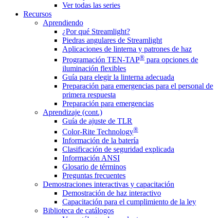
Ver todas las series
Recursos
Aprendiendo
¿Por qué Streamlight?
Piedras angulares de Streamlight
Aplicaciones de linterna y patrones de haz
®
Programación TEN-TAP
para opciones de
iluminación flexibles
Guía para elegir la linterna adecuada
Preparación para emergencias para el personal de
primera respuesta
Preparación para emergencias
Aprendizaje (cont.)
Guía de ajuste de TLR
®
Color-Rite Technology
Información de la batería
Clasificación de seguridad explicada
Información ANSI
Glosario de términos
Preguntas frecuentes
Demostraciones interactivas y capacitación
Demostración de haz interactivo
Capacitación para el cumplimiento de la ley
Biblioteca de catálogos