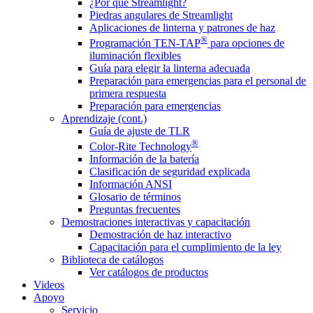
¿Por qué Streamlight?
Piedras angulares de Streamlight
Aplicaciones de linterna y patrones de haz
®
Programación TEN-TAP
para opciones de
iluminación flexibles
Guía para elegir la linterna adecuada
Preparación para emergencias para el personal de
primera respuesta
Preparación para emergencias
Aprendizaje (cont.)
Guía de ajuste de TLR
®
Color-Rite Technology
Información de la batería
Clasificación de seguridad explicada
Información ANSI
Glosario de términos
Preguntas frecuentes
Demostraciones interactivas y capacitación
Demostración de haz interactivo
Capacitación para el cumplimiento de la ley
Biblioteca de catálogos
Ver catálogos de productos
Videos
Apoyo
Servicio