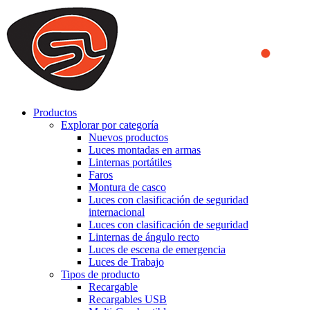
We use cookies to ensure that we provide you the best experience
on our website. By continuing to browse this website, you accept
that cookies are used to help us analyze how the website is used and
to offer you a better experience. To learn more or to find out how
you can disable cookies, you can access our
Privacy Policy
.
ACCEPT AND CLOSE
Productos
Explorar por categoría
Nuevos productos
Luces montadas en armas
Linternas portátiles
Faros
Montura de casco
Luces con clasificación de seguridad
internacional
Luces con clasificación de seguridad
Linternas de ángulo recto
Luces de escena de emergencia
Luces de Trabajo
Tipos de producto
Recargable
Recargables USB