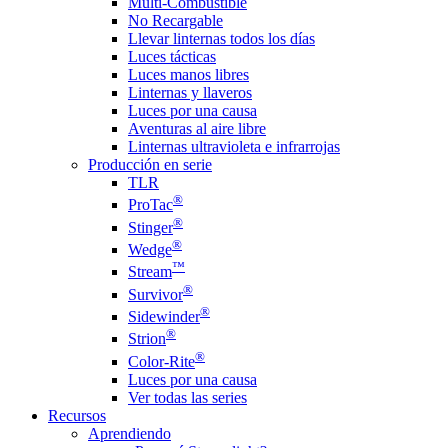
Multi-Combustible
No Recargable
Llevar linternas todos los días
Luces tácticas
Luces manos libres
Linternas y llaveros
Luces por una causa
Aventuras al aire libre
Linternas ultravioleta e infrarrojas
Producción en serie
TLR
®
ProTac
®
Stinger
®
Wedge
™
Stream
®
Survivor
®
Sidewinder
®
Strion
®
Color-Rite
Luces por una causa
Ver todas las series
Recursos
Aprendiendo