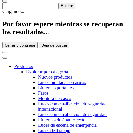
Cargando...
Por favor espere mientras se recuperan
los resultados...
Cerrar y continuar
Deja de buscar
Productos
Explorar por categoría
Nuevos productos
Luces montadas en armas
Linternas portátiles
Faros
Montura de casco
Luces con clasificación de seguridad
internacional
Luces con clasificación de seguridad
Linternas de ángulo recto
Luces de escena de emergencia
Luces de Trabajo