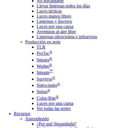
No Recargable
Llevar linternas todos los días
Luces tácticas
Luces manos libres
Linternas y llaveros
Luces por una causa
Aventuras al aire libre
Linternas ultravioleta e infrarrojas
Producción en serie
TLR
®
ProTac
®
Stinger
®
Wedge
™
Stream
®
Survivor
®
Sidewinder
®
Strion
®
Color-Rite
Luces por una causa
Ver todas las series
Recursos
Aprendiendo
¿Por qué Streamlight?