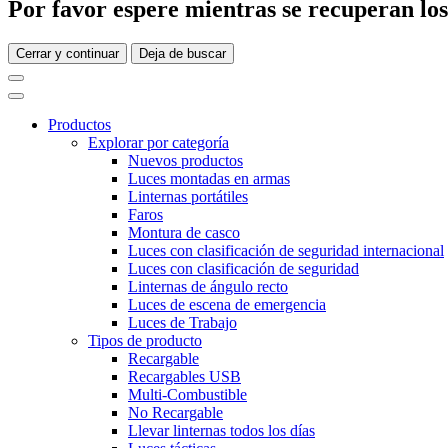
Por favor espere mientras se recuperan los 
Cerrar y continuar
Deja de buscar
Productos
Explorar por categoría
Nuevos productos
Luces montadas en armas
Linternas portátiles
Faros
Montura de casco
Luces con clasificación de seguridad internacional
Luces con clasificación de seguridad
Linternas de ángulo recto
Luces de escena de emergencia
Luces de Trabajo
Tipos de producto
Recargable
Recargables USB
Multi-Combustible
No Recargable
Llevar linternas todos los días