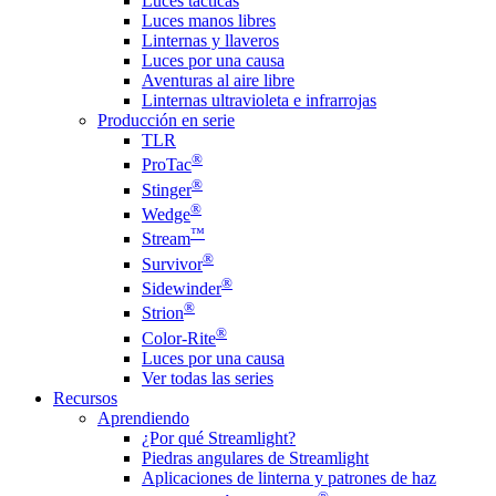
Luces tácticas
Luces manos libres
Linternas y llaveros
Luces por una causa
Aventuras al aire libre
Linternas ultravioleta e infrarrojas
Producción en serie
TLR
®
ProTac
®
Stinger
®
Wedge
™
Stream
®
Survivor
®
Sidewinder
®
Strion
®
Color-Rite
Luces por una causa
Ver todas las series
Recursos
Aprendiendo
¿Por qué Streamlight?
Piedras angulares de Streamlight
Aplicaciones de linterna y patrones de haz