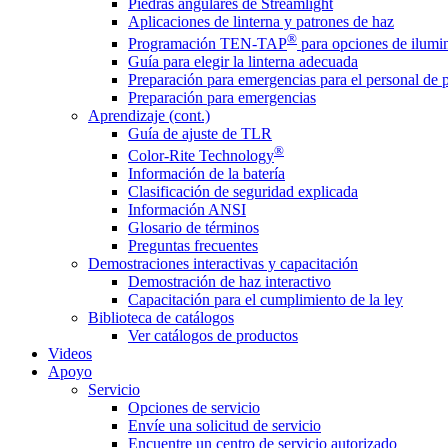
Piedras angulares de Streamlight
Aplicaciones de linterna y patrones de haz
®
Programación TEN-TAP
para opciones de ilumin
Guía para elegir la linterna adecuada
Preparación para emergencias para el personal de 
Preparación para emergencias
Aprendizaje (cont.)
Guía de ajuste de TLR
®
Color-Rite Technology
Información de la batería
Clasificación de seguridad explicada
Información ANSI
Glosario de términos
Preguntas frecuentes
Demostraciones interactivas y capacitación
Demostración de haz interactivo
Capacitación para el cumplimiento de la ley
Biblioteca de catálogos
Ver catálogos de productos
Videos
Apoyo
Servicio
Opciones de servicio
Envíe una solicitud de servicio
Encuentre un centro de servicio autorizado