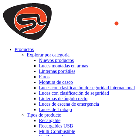
We use cookies to ensure that we provide you the best experience on o
you a better experience. To learn more or to find out how you can di
ACCEPT AND CLOSE
Productos
Explorar por categoría
Nuevos productos
Luces montadas en armas
Linternas portátiles
Faros
Montura de casco
Luces con clasificación de seguridad internacional
Luces con clasificación de seguridad
Linternas de ángulo recto
Luces de escena de emergencia
Luces de Trabajo
Tipos de producto
Recargable
Recargables USB
Multi-Combustible