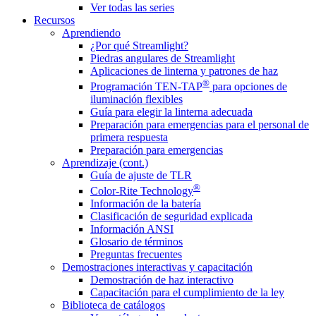
Ver todas las series
Recursos
Aprendiendo
¿Por qué Streamlight?
Piedras angulares de Streamlight
Aplicaciones de linterna y patrones de haz
®
Programación TEN-TAP
para opciones de
iluminación flexibles
Guía para elegir la linterna adecuada
Preparación para emergencias para el personal de
primera respuesta
Preparación para emergencias
Aprendizaje (cont.)
Guía de ajuste de TLR
®
Color-Rite Technology
Información de la batería
Clasificación de seguridad explicada
Información ANSI
Glosario de términos
Preguntas frecuentes
Demostraciones interactivas y capacitación
Demostración de haz interactivo
Capacitación para el cumplimiento de la ley
Biblioteca de catálogos