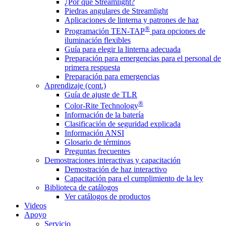
¿Por qué Streamlight?
Piedras angulares de Streamlight
Aplicaciones de linterna y patrones de haz
®
Programación TEN-TAP
para opciones de
iluminación flexibles
Guía para elegir la linterna adecuada
Preparación para emergencias para el personal de
primera respuesta
Preparación para emergencias
Aprendizaje (cont.)
Guía de ajuste de TLR
®
Color-Rite Technology
Información de la batería
Clasificación de seguridad explicada
Información ANSI
Glosario de términos
Preguntas frecuentes
Demostraciones interactivas y capacitación
Demostración de haz interactivo
Capacitación para el cumplimiento de la ley
Biblioteca de catálogos
Ver catálogos de productos
Videos
Apoyo
Servicio