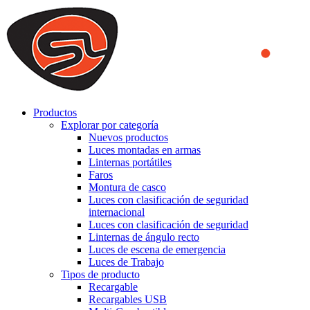
We use cookies to ensure that we provide you the best experience
on our website. By continuing to browse this website, you accept
that cookies are used to help us analyze how the website is used and
to offer you a better experience. To learn more or to find out how
you can disable cookies, you can access our
Privacy Policy
.
ACCEPT AND CLOSE
Productos
Explorar por categoría
Nuevos productos
Luces montadas en armas
Linternas portátiles
Faros
Montura de casco
Luces con clasificación de seguridad
internacional
Luces con clasificación de seguridad
Linternas de ángulo recto
Luces de escena de emergencia
Luces de Trabajo
Tipos de producto
Recargable
Recargables USB