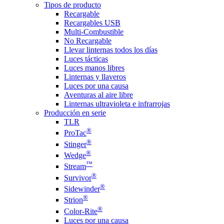
Tipos de producto
Recargable
Recargables USB
Multi-Combustible
No Recargable
Llevar linternas todos los días
Luces tácticas
Luces manos libres
Linternas y llaveros
Luces por una causa
Aventuras al aire libre
Linternas ultravioleta e infrarrojas
Producción en serie
TLR
®
ProTac
®
Stinger
®
Wedge
™
Stream
®
Survivor
®
Sidewinder
®
Strion
®
Color-Rite
Luces por una causa