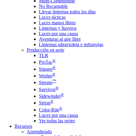
Multi-Combustible
No Recargable
Llevar linternas todos los días
Luces tácticas
Luces manos libres
Linternas y llaveros
Luces por una causa
Aventuras al aire libre
Linternas ultravioleta e infrarrojas
Producción en serie
TLR
®
ProTac
®
Stinger
®
Wedge
™
Stream
®
Survivor
®
Sidewinder
®
Strion
®
Color-Rite
Luces por una causa
Ver todas las series
Recursos
Aprendiendo