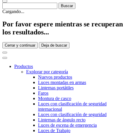
Cargando...
Por favor espere mientras se recuperan
los resultados...
Cerrar y continuar
Deja de buscar
Productos
Explorar por categoría
Nuevos productos
Luces montadas en armas
Linternas portátiles
Faros
Montura de casco
Luces con clasificación de seguridad
internacional
Luces con clasificación de seguridad
Linternas de ángulo recto
Luces de escena de emergencia
Luces de Trabajo