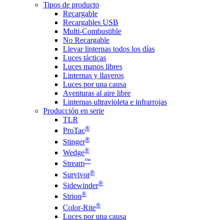
Tipos de producto
Recargable
Recargables USB
Multi-Combustible
No Recargable
Llevar linternas todos los días
Luces tácticas
Luces manos libres
Linternas y llaveros
Luces por una causa
Aventuras al aire libre
Linternas ultravioleta e infrarrojas
Producción en serie
TLR
®
ProTac
®
Stinger
®
Wedge
™
Stream
®
Survivor
®
Sidewinder
®
Strion
®
Color-Rite
Luces por una causa