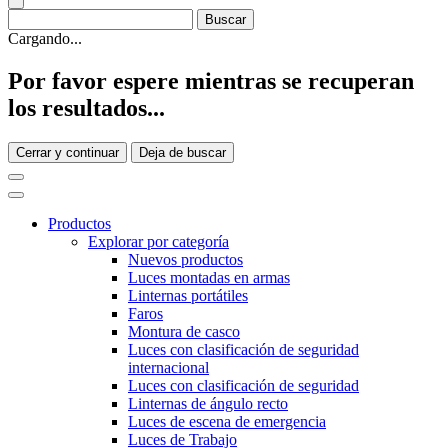
Cargando...
Por favor espere mientras se recuperan
los resultados...
Cerrar y continuar
Deja de buscar
Productos
Explorar por categoría
Nuevos productos
Luces montadas en armas
Linternas portátiles
Faros
Montura de casco
Luces con clasificación de seguridad
internacional
Luces con clasificación de seguridad
Linternas de ángulo recto
Luces de escena de emergencia
Luces de Trabajo