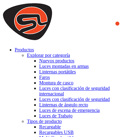
We use cookies to ensure that we provide you the best experience
on our website. By continuing to browse this website, you accept
that cookies are used to help us analyze how the website is used and
to offer you a better experience. To learn more or to find out how
you can disable cookies, you can access our
Privacy Policy
.
ACCEPT AND CLOSE
Productos
Explorar por categoría
Nuevos productos
Luces montadas en armas
Linternas portátiles
Faros
Montura de casco
Luces con clasificación de seguridad
internacional
Luces con clasificación de seguridad
Linternas de ángulo recto
Luces de escena de emergencia
Luces de Trabajo
Tipos de producto
Recargable
Recargables USB