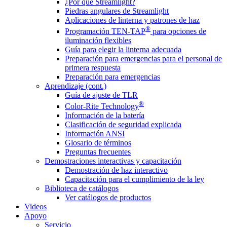
¿Por qué Streamlight?
Piedras angulares de Streamlight
Aplicaciones de linterna y patrones de haz
®
Programación TEN-TAP
para opciones de
iluminación flexibles
Guía para elegir la linterna adecuada
Preparación para emergencias para el personal de
primera respuesta
Preparación para emergencias
Aprendizaje (cont.)
Guía de ajuste de TLR
®
Color-Rite Technology
Información de la batería
Clasificación de seguridad explicada
Información ANSI
Glosario de términos
Preguntas frecuentes
Demostraciones interactivas y capacitación
Demostración de haz interactivo
Capacitación para el cumplimiento de la ley
Biblioteca de catálogos
Ver catálogos de productos
Videos
Apoyo
Servicio