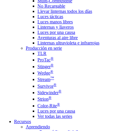
Multi-Combustible
No Recargable
Llevar linternas todos los días
Luces tácticas
Luces manos libres
Linternas y llaveros
Luces por una causa
Aventuras al aire libre
Linternas ultravioleta e infrarrojas
Producción en serie
TLR
®
ProTac
®
Stinger
®
Wedge
™
Stream
®
Survivor
®
Sidewinder
®
Strion
®
Color-Rite
Luces por una causa
Ver todas las series
Recursos
Aprendiendo