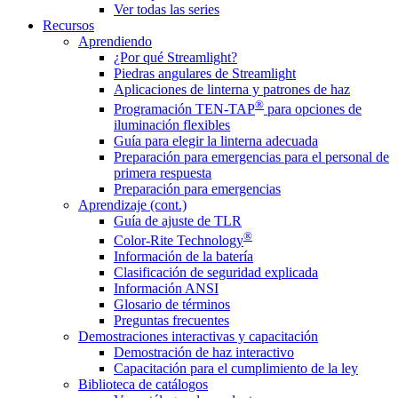
Ver todas las series
Recursos
Aprendiendo
¿Por qué Streamlight?
Piedras angulares de Streamlight
Aplicaciones de linterna y patrones de haz
®
Programación TEN-TAP
para opciones de
iluminación flexibles
Guía para elegir la linterna adecuada
Preparación para emergencias para el personal de
primera respuesta
Preparación para emergencias
Aprendizaje (cont.)
Guía de ajuste de TLR
®
Color-Rite Technology
Información de la batería
Clasificación de seguridad explicada
Información ANSI
Glosario de términos
Preguntas frecuentes
Demostraciones interactivas y capacitación
Demostración de haz interactivo
Capacitación para el cumplimiento de la ley
Biblioteca de catálogos