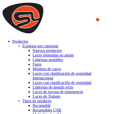
We use cookies to ensure that we provide you the best experience
on our website. By continuing to browse this website, you accept
that cookies are used to help us analyze how the website is used and
to offer you a better experience. To learn more or to find out how
you can disable cookies, you can access our
Privacy Policy
.
ACCEPT AND CLOSE
Productos
Explorar por categoría
Nuevos productos
Luces montadas en armas
Linternas portátiles
Faros
Montura de casco
Luces con clasificación de seguridad
internacional
Luces con clasificación de seguridad
Linternas de ángulo recto
Luces de escena de emergencia
Luces de Trabajo
Tipos de producto
Recargable
Recargables USB