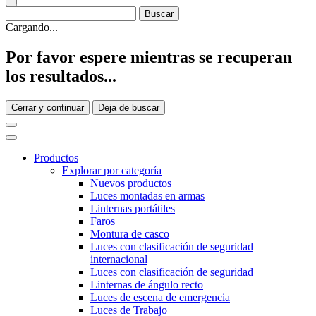
Cargando...
Por favor espere mientras se recuperan
los resultados...
Cerrar y continuar
Deja de buscar
Productos
Explorar por categoría
Nuevos productos
Luces montadas en armas
Linternas portátiles
Faros
Montura de casco
Luces con clasificación de seguridad
internacional
Luces con clasificación de seguridad
Linternas de ángulo recto
Luces de escena de emergencia
Luces de Trabajo