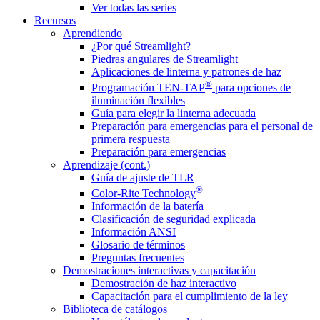
Ver todas las series
Recursos
Aprendiendo
¿Por qué Streamlight?
Piedras angulares de Streamlight
Aplicaciones de linterna y patrones de haz
®
Programación TEN-TAP
para opciones de
iluminación flexibles
Guía para elegir la linterna adecuada
Preparación para emergencias para el personal de
primera respuesta
Preparación para emergencias
Aprendizaje (cont.)
Guía de ajuste de TLR
®
Color-Rite Technology
Información de la batería
Clasificación de seguridad explicada
Información ANSI
Glosario de términos
Preguntas frecuentes
Demostraciones interactivas y capacitación
Demostración de haz interactivo
Capacitación para el cumplimiento de la ley
Biblioteca de catálogos