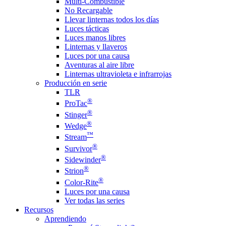
Multi-Combustible
No Recargable
Llevar linternas todos los días
Luces tácticas
Luces manos libres
Linternas y llaveros
Luces por una causa
Aventuras al aire libre
Linternas ultravioleta e infrarrojas
Producción en serie
TLR
®
ProTac
®
Stinger
®
Wedge
™
Stream
®
Survivor
®
Sidewinder
®
Strion
®
Color-Rite
Luces por una causa
Ver todas las series
Recursos
Aprendiendo