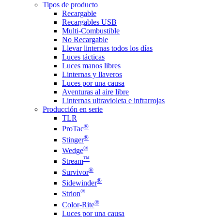
Tipos de producto
Recargable
Recargables USB
Multi-Combustible
No Recargable
Llevar linternas todos los días
Luces tácticas
Luces manos libres
Linternas y llaveros
Luces por una causa
Aventuras al aire libre
Linternas ultravioleta e infrarrojas
Producción en serie
TLR
®
ProTac
®
Stinger
®
Wedge
™
Stream
®
Survivor
®
Sidewinder
®
Strion
®
Color-Rite
Luces por una causa