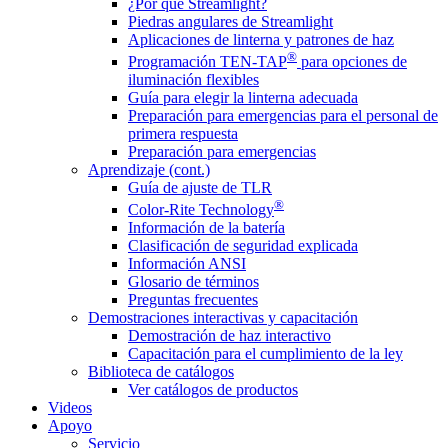
¿Por qué Streamlight?
Piedras angulares de Streamlight
Aplicaciones de linterna y patrones de haz
®
Programación TEN-TAP
para opciones de
iluminación flexibles
Guía para elegir la linterna adecuada
Preparación para emergencias para el personal de
primera respuesta
Preparación para emergencias
Aprendizaje (cont.)
Guía de ajuste de TLR
®
Color-Rite Technology
Información de la batería
Clasificación de seguridad explicada
Información ANSI
Glosario de términos
Preguntas frecuentes
Demostraciones interactivas y capacitación
Demostración de haz interactivo
Capacitación para el cumplimiento de la ley
Biblioteca de catálogos
Ver catálogos de productos
Videos
Apoyo
Servicio