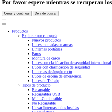
Por favor espere mientras se recuperan los 
Cerrar y continuar
Deja de buscar
Productos
Explorar por categoría
Nuevos productos
Luces montadas en armas
Linternas portátiles
Faros
Montura de casco
Luces con clasificación de seguridad internacional
Luces con clasificación de seguridad
Linternas de ángulo recto
Luces de escena de emergencia
Luces de Trabajo
Tipos de producto
Recargable
Recargables USB
Multi-Combustible
No Recargable
Llevar linternas todos los días