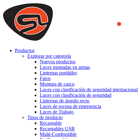
We use cookies to ensure that we provide you the best experience on o
you a better experience. To learn more or to find out how you can di
ACCEPT AND CLOSE
Productos
Explorar por categoría
Nuevos productos
Luces montadas en armas
Linternas portátiles
Faros
Montura de casco
Luces con clasificación de seguridad internacional
Luces con clasificación de seguridad
Linternas de ángulo recto
Luces de escena de emergencia
Luces de Trabajo
Tipos de producto
Recargable
Recargables USB
Multi-Combustible