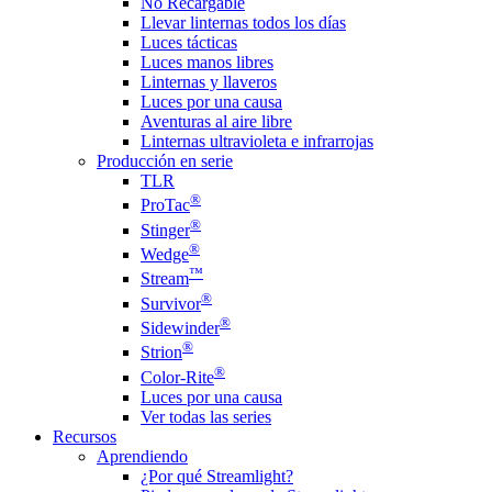
No Recargable
Llevar linternas todos los días
Luces tácticas
Luces manos libres
Linternas y llaveros
Luces por una causa
Aventuras al aire libre
Linternas ultravioleta e infrarrojas
Producción en serie
TLR
®
ProTac
®
Stinger
®
Wedge
™
Stream
®
Survivor
®
Sidewinder
®
Strion
®
Color-Rite
Luces por una causa
Ver todas las series
Recursos
Aprendiendo
¿Por qué Streamlight?