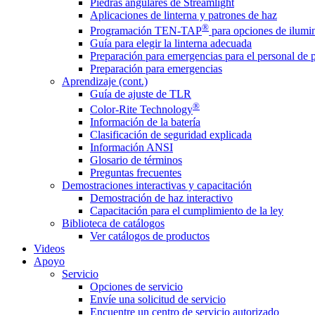
Piedras angulares de Streamlight
Aplicaciones de linterna y patrones de haz
®
Programación TEN-TAP
para opciones de ilumin
Guía para elegir la linterna adecuada
Preparación para emergencias para el personal de 
Preparación para emergencias
Aprendizaje (cont.)
Guía de ajuste de TLR
®
Color-Rite Technology
Información de la batería
Clasificación de seguridad explicada
Información ANSI
Glosario de términos
Preguntas frecuentes
Demostraciones interactivas y capacitación
Demostración de haz interactivo
Capacitación para el cumplimiento de la ley
Biblioteca de catálogos
Ver catálogos de productos
Videos
Apoyo
Servicio
Opciones de servicio
Envíe una solicitud de servicio
Encuentre un centro de servicio autorizado