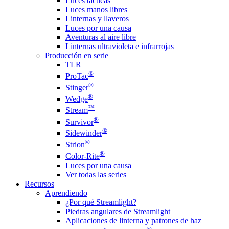
Luces tácticas
Luces manos libres
Linternas y llaveros
Luces por una causa
Aventuras al aire libre
Linternas ultravioleta e infrarrojas
Producción en serie
TLR
®
ProTac
®
Stinger
®
Wedge
™
Stream
®
Survivor
®
Sidewinder
®
Strion
®
Color-Rite
Luces por una causa
Ver todas las series
Recursos
Aprendiendo
¿Por qué Streamlight?
Piedras angulares de Streamlight
Aplicaciones de linterna y patrones de haz