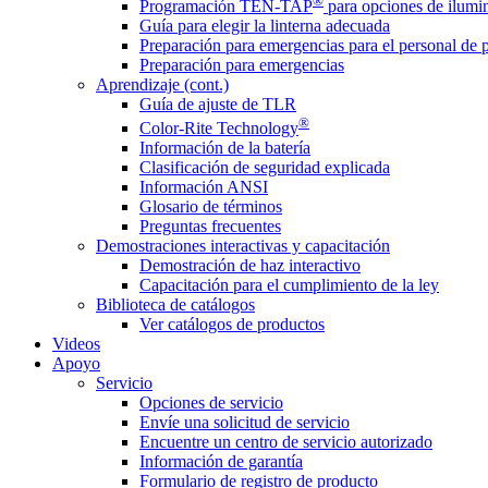
®
Programación TEN-TAP
para opciones de ilumin
Guía para elegir la linterna adecuada
Preparación para emergencias para el personal de 
Preparación para emergencias
Aprendizaje (cont.)
Guía de ajuste de TLR
®
Color-Rite Technology
Información de la batería
Clasificación de seguridad explicada
Información ANSI
Glosario de términos
Preguntas frecuentes
Demostraciones interactivas y capacitación
Demostración de haz interactivo
Capacitación para el cumplimiento de la ley
Biblioteca de catálogos
Ver catálogos de productos
Videos
Apoyo
Servicio
Opciones de servicio
Envíe una solicitud de servicio
Encuentre un centro de servicio autorizado
Información de garantía
Formulario de registro de producto