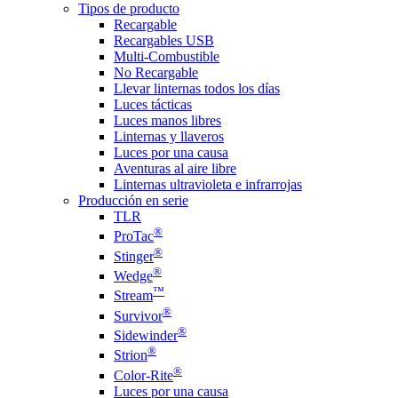
Tipos de producto
Recargable
Recargables USB
Multi-Combustible
No Recargable
Llevar linternas todos los días
Luces tácticas
Luces manos libres
Linternas y llaveros
Luces por una causa
Aventuras al aire libre
Linternas ultravioleta e infrarrojas
Producción en serie
TLR
®
ProTac
®
Stinger
®
Wedge
™
Stream
®
Survivor
®
Sidewinder
®
Strion
®
Color-Rite
Luces por una causa