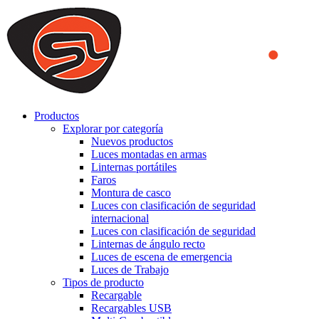
We use cookies to ensure that we provide you the best experience
on our website. By continuing to browse this website, you accept
that cookies are used to help us analyze how the website is used and
to offer you a better experience. To learn more or to find out how
you can disable cookies, you can access our
Privacy Policy
.
ACCEPT AND CLOSE
Productos
Explorar por categoría
Nuevos productos
Luces montadas en armas
Linternas portátiles
Faros
Montura de casco
Luces con clasificación de seguridad
internacional
Luces con clasificación de seguridad
Linternas de ángulo recto
Luces de escena de emergencia
Luces de Trabajo
Tipos de producto
Recargable
Recargables USB