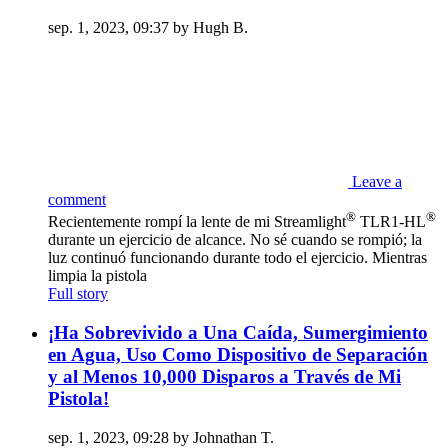
sep. 1, 2023, 09:37 by Hugh B.
Leave a
comment
®
®
Recientemente rompí la lente de mi Streamlight
TLR1-HL
durante un ejercicio de alcance. No sé cuando se rompió; la
luz continuó funcionando durante todo el ejercicio. Mientras
limpia la pistola
Full story
¡Ha Sobrevivido a Una Caída, Sumergimiento
en Agua, Uso Como Dispositivo de Separación
y al Menos 10,000 Disparos a Través de Mi
Pistola!
sep. 1, 2023, 09:28 by Johnathan T.