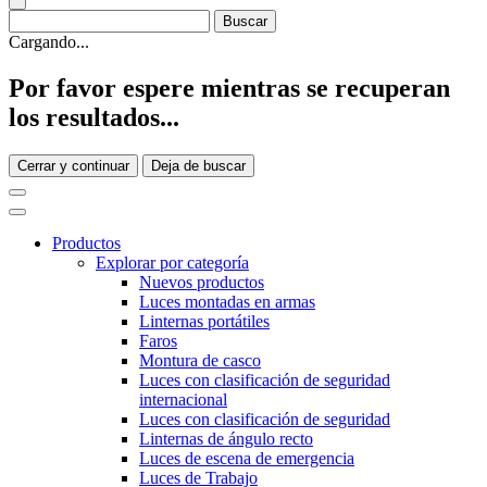
Cargando...
Por favor espere mientras se recuperan
los resultados...
Cerrar y continuar
Deja de buscar
Productos
Explorar por categoría
Nuevos productos
Luces montadas en armas
Linternas portátiles
Faros
Montura de casco
Luces con clasificación de seguridad
internacional
Luces con clasificación de seguridad
Linternas de ángulo recto
Luces de escena de emergencia
Luces de Trabajo