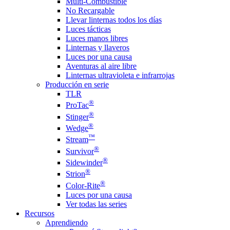
Multi-Combustible
No Recargable
Llevar linternas todos los días
Luces tácticas
Luces manos libres
Linternas y llaveros
Luces por una causa
Aventuras al aire libre
Linternas ultravioleta e infrarrojas
Producción en serie
TLR
®
ProTac
®
Stinger
®
Wedge
™
Stream
®
Survivor
®
Sidewinder
®
Strion
®
Color-Rite
Luces por una causa
Ver todas las series
Recursos
Aprendiendo