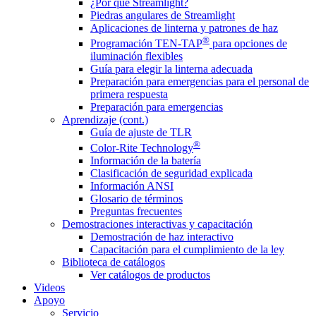
¿Por qué Streamlight?
Piedras angulares de Streamlight
Aplicaciones de linterna y patrones de haz
®
Programación TEN-TAP
para opciones de
iluminación flexibles
Guía para elegir la linterna adecuada
Preparación para emergencias para el personal de
primera respuesta
Preparación para emergencias
Aprendizaje (cont.)
Guía de ajuste de TLR
®
Color-Rite Technology
Información de la batería
Clasificación de seguridad explicada
Información ANSI
Glosario de términos
Preguntas frecuentes
Demostraciones interactivas y capacitación
Demostración de haz interactivo
Capacitación para el cumplimiento de la ley
Biblioteca de catálogos
Ver catálogos de productos
Videos
Apoyo
Servicio