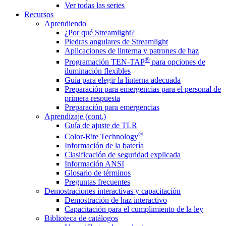
Ver todas las series
Recursos
Aprendiendo
¿Por qué Streamlight?
Piedras angulares de Streamlight
Aplicaciones de linterna y patrones de haz
®
Programación TEN-TAP
para opciones de
iluminación flexibles
Guía para elegir la linterna adecuada
Preparación para emergencias para el personal de
primera respuesta
Preparación para emergencias
Aprendizaje (cont.)
Guía de ajuste de TLR
®
Color-Rite Technology
Información de la batería
Clasificación de seguridad explicada
Información ANSI
Glosario de términos
Preguntas frecuentes
Demostraciones interactivas y capacitación
Demostración de haz interactivo
Capacitación para el cumplimiento de la ley
Biblioteca de catálogos