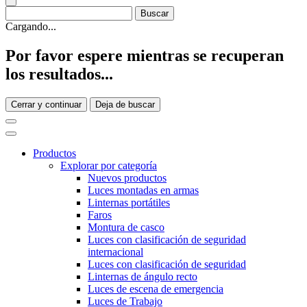
Cargando...
Por favor espere mientras se recuperan
los resultados...
Cerrar y continuar
Deja de buscar
Productos
Explorar por categoría
Nuevos productos
Luces montadas en armas
Linternas portátiles
Faros
Montura de casco
Luces con clasificación de seguridad
internacional
Luces con clasificación de seguridad
Linternas de ángulo recto
Luces de escena de emergencia
Luces de Trabajo