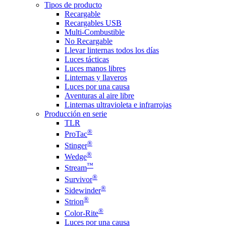
Tipos de producto
Recargable
Recargables USB
Multi-Combustible
No Recargable
Llevar linternas todos los días
Luces tácticas
Luces manos libres
Linternas y llaveros
Luces por una causa
Aventuras al aire libre
Linternas ultravioleta e infrarrojas
Producción en serie
TLR
®
ProTac
®
Stinger
®
Wedge
™
Stream
®
Survivor
®
Sidewinder
®
Strion
®
Color-Rite
Luces por una causa