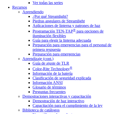
Ver todas las series
Recursos
Aprendiendo
¿Por qué Streamlight?
Piedras angulares de Streamlight
Aplicaciones de linterna y patrones de haz
®
Programación TEN-TAP
para opciones de
iluminación flexibles
Guía para elegir la linterna adecuada
Preparación para emergencias para el personal de
primera respuesta
Preparación para emergencias
Aprendizaje (cont.)
Guía de ajuste de TLR
®
Color-Rite Technology
Información de la batería
Clasificación de seguridad explicada
Información ANSI
Glosario de términos
Preguntas frecuentes
Demostraciones interactivas y capacitación
Demostración de haz interactivo
Capacitación para el cumplimiento de la ley
Biblioteca de catálogos