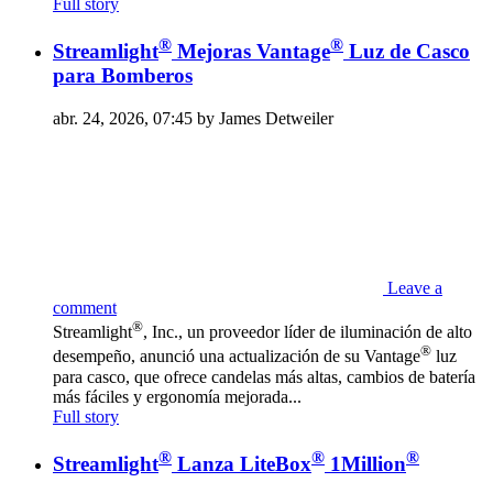
Full story
®
®
Streamlight
Mejoras Vantage
Luz de Casco
para Bomberos
abr. 24, 2026, 07:45 by James Detweiler
Leave a
comment
®
Streamlight
, Inc., un proveedor líder de iluminación de alto
®
desempeño, anunció una actualización de su Vantage
luz
para casco, que ofrece candelas más altas, cambios de batería
más fáciles y ergonomía mejorada...
Full story
®
®
®
Streamlight
Lanza LiteBox
1Million