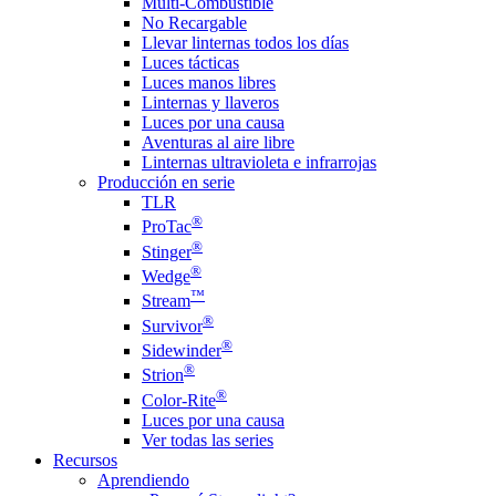
Multi-Combustible
No Recargable
Llevar linternas todos los días
Luces tácticas
Luces manos libres
Linternas y llaveros
Luces por una causa
Aventuras al aire libre
Linternas ultravioleta e infrarrojas
Producción en serie
TLR
®
ProTac
®
Stinger
®
Wedge
™
Stream
®
Survivor
®
Sidewinder
®
Strion
®
Color-Rite
Luces por una causa
Ver todas las series
Recursos
Aprendiendo