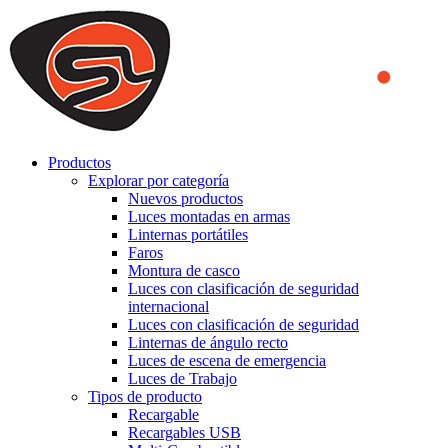
We use cookies to ensure that we provide you the best experience
on our website. By continuing to browse this website, you accept
that cookies are used to help us analyze how the website is used and
to offer you a better experience. To learn more or to find out how
you can disable cookies, you can access our
Privacy Policy
.
ACCEPT AND CLOSE
Productos
Explorar por categoría
Nuevos productos
Luces montadas en armas
Linternas portátiles
Faros
Montura de casco
Luces con clasificación de seguridad
internacional
Luces con clasificación de seguridad
Linternas de ángulo recto
Luces de escena de emergencia
Luces de Trabajo
Tipos de producto
Recargable
Recargables USB