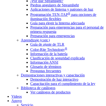
¿Por qué Streamlight?
Piedras angulares de Streamlight
Aplicaciones de linterna y patrones de haz
®
Programación TEN-TAP
para opciones de
iluminación flexibles
Guía para elegir la linterna adecuada
Preparación para emergencias para el personal de
primera respuesta
Preparación para emergencias
Aprendizaje (cont.)
Guía de ajuste de TLR
®
Color-Rite Technology
Información de la batería
Clasificación de seguridad explicada
Información ANSI
Glosario de términos
Preguntas frecuentes
Demostraciones interactivas y capacitación
Demostración de haz interactivo
Capacitación para el cumplimiento de la ley
Biblioteca de catálogos
Ver catálogos de productos
Videos
Apoyo
Servicio