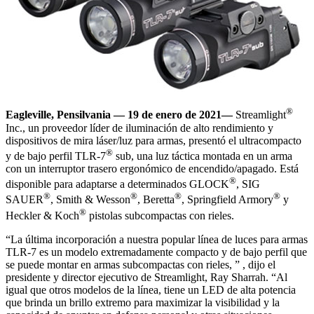
®
Eagleville, Pensilvania
—
19 de enero de 2021
—
Streamlight
Inc., un proveedor líder de iluminación de alto rendimiento y
dispositivos de mira láser/luz para armas, presentó el ultracompacto
®
y de bajo perfil
TLR-7
sub
, una luz táctica montada en un arma
con un interruptor trasero ergonómico de encendido/apagado. Está
®
disponible para adaptarse a determinados GLOCK
, SIG
®
®
®
®
SAUER
, Smith & Wesson
, Beretta
, Springfield Armory
y
®
Heckler & Koch
pistolas subcompactas con rieles.
“La última incorporación a nuestra popular línea de luces para armas
TLR-7 es un modelo extremadamente compacto y de bajo perfil que
se puede montar en armas subcompactas con rieles, ” , dijo el
presidente y director ejecutivo de Streamlight, Ray Sharrah. “Al
igual que otros modelos de la línea, tiene un LED de alta potencia
que brinda un brillo extremo para maximizar la visibilidad y la