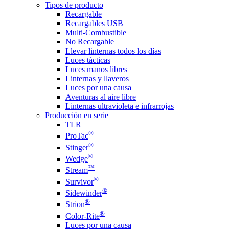
Tipos de producto
Recargable
Recargables USB
Multi-Combustible
No Recargable
Llevar linternas todos los días
Luces tácticas
Luces manos libres
Linternas y llaveros
Luces por una causa
Aventuras al aire libre
Linternas ultravioleta e infrarrojas
Producción en serie
TLR
®
ProTac
®
Stinger
®
Wedge
™
Stream
®
Survivor
®
Sidewinder
®
Strion
®
Color-Rite
Luces por una causa