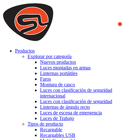
We use cookies to ensure that we provide you the best experience
on our website. By continuing to browse this website, you accept
that cookies are used to help us analyze how the website is used and
to offer you a better experience. To learn more or to find out how
you can disable cookies, you can access our
Privacy Policy
.
ACCEPT AND CLOSE
Productos
Explorar por categoría
Nuevos productos
Luces montadas en armas
Linternas portátiles
Faros
Montura de casco
Luces con clasificación de seguridad
internacional
Luces con clasificación de seguridad
Linternas de ángulo recto
Luces de escena de emergencia
Luces de Trabajo
Tipos de producto
Recargable
Recargables USB