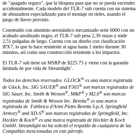
de "apagado seguro", que la bloquea para que no se pueda encender
accidentalmente. Cada modelo del TLR-7 sub cuenta con un sistema
de abrazadera especializado para el montaje en rieles, usando el
juego de llaves provisto.
Construido con aluminio aeronáutico mecanizado serie 6000 con un
acabado anodizado negro, el TLR-7 sub pesa 2,39 onzas y mide
2,51 pulgadas de largo. Cuenta con un diseño con clasificación
IPX7, lo que lo hace resistente al agua hasta 1 metro durante 30
minutos, así como una construcción resistente a los impactos.
El TLR-7 sub tiene un MSRP de $225.75 y viene con la garantía
limitada de por vida de Streamlight’.
®
Todos los derechos reservados. GLOCK
es una marca registrada
®
®
de Glock, Inc. SIG SAUER
and P365
son marcas registradas de
®
®
®
SIG Sauer, Inc. Smith & Wesson
, M&P
y M2.0
son marcas
®
registradas de Smith & Wesson Inc. Beretta
es una marca
registrada de Fabbrica d'Armi Pietro Beretta S.p.A. Springfield
®
®
Armory
and XD-S
son marcas registradas de Springfield, Inc.
®
Heckler & Koch
es una marca registrada de Heckler & Koch
GmbH. Streamlight no ha solicitó el respaldo de cualquiera de las
Compañías mencionadas en este párrafo.