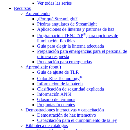
Ver todas las series
Recursos
Aprendiendo
¿Por qué Streamlight?
Piedras angulares de Streamlight
Aplicaciones de linterna y patrones de haz
®
Programación TEN-TAP
para opciones de
iluminación flexibles
Guía para elegir la linterna adecuada
Preparación para emergencias para el personal de
primera respuesta
Preparación para emergencias
Aprendizaje (cont.)
Guía de ajuste de TLR
®
Color-Rite Technology
Información de la batería
Clasificación de seguridad explicada
Información ANSI
Glosario de términos
Preguntas frecuentes
Demostraciones interactivas y capacitación
Demostración de haz interactivo
Capacitación para el cumplimiento de la ley
Biblioteca de catálogos