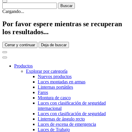
Cargando...
Por favor espere mientras se recuperan
los resultados...
Cerrar y continuar
Deja de buscar
Productos
Explorar por categoría
Nuevos productos
Luces montadas en armas
Linternas portátiles
Faros
Montura de casco
Luces con clasificación de seguridad
internacional
Luces con clasificación de seguridad
Linternas de ángulo recto
Luces de escena de emergencia
Luces de Trabajo