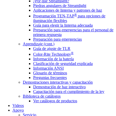
¿Por qué Streamlight?
Piedras angulares de Streamlight
Aplicaciones de linterna y patrones de haz
®
Programación TEN-TAP
para opciones de
iluminación flexibles
Guía para elegir la linterna adecuada
Preparación para emergencias para el personal de
primera respuesta
Preparación para emergencias
Aprendizaje (cont.)
Guía de ajuste de TLR
®
Color-Rite Technology
Información de la batería
Clasificación de seguridad explicada
Información ANSI
Glosario de términos
Preguntas frecuentes
Demostraciones interactivas y capacitación
Demostración de haz interactivo
Capacitación para el cumplimiento de la ley
Biblioteca de catálogos
Ver catálogos de productos
Videos
Apoyo
Servicio