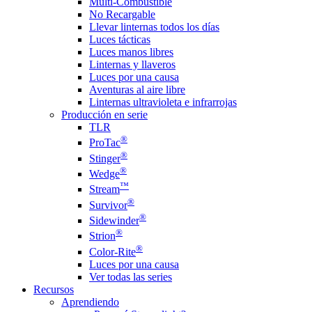
Multi-Combustible
No Recargable
Llevar linternas todos los días
Luces tácticas
Luces manos libres
Linternas y llaveros
Luces por una causa
Aventuras al aire libre
Linternas ultravioleta e infrarrojas
Producción en serie
TLR
®
ProTac
®
Stinger
®
Wedge
™
Stream
®
Survivor
®
Sidewinder
®
Strion
®
Color-Rite
Luces por una causa
Ver todas las series
Recursos
Aprendiendo