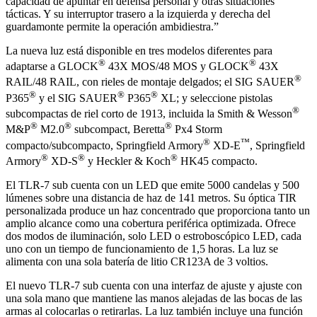
capacidad de apuntar en defensa personal y otras situaciones
tácticas. Y su interruptor trasero a la izquierda y derecha del
guardamonte permite la operación ambidiestra.”
La nueva luz está disponible en tres modelos diferentes para
®
®
adaptarse a GLOCK
43X MOS/48 MOS y GLOCK
43X
®
RAIL/48 RAIL, con rieles de montaje delgados; el SIG SAUER
®
®
®
P365
y el SIG SAUER
P365
XL; y seleccione pistolas
®
subcompactas de riel corto de 1913, incluida la Smith & Wesson
®
®
®
M&P
M2.0
subcompact, Beretta
Px4 Storm
®
™
compacto/subcompacto, Springfield Armory
XD-E
, Springfield
®
®
®
Armory
XD-S
y Heckler & Koch
HK45 compacto.
El TLR-7 sub cuenta con un LED que emite 5000 candelas y 500
lúmenes sobre una distancia de haz de 141 metros. Su óptica TIR
personalizada produce un haz concentrado que proporciona tanto un
amplio alcance como una cobertura periférica optimizada. Ofrece
dos modos de iluminación, solo LED o estroboscópico LED, cada
uno con un tiempo de funcionamiento de 1,5 horas. La luz se
alimenta con una sola batería de litio CR123A de 3 voltios.
El nuevo TLR-7 sub cuenta con una interfaz de ajuste y ajuste con
una sola mano que mantiene las manos alejadas de las bocas de las
armas al colocarlas o retirarlas. La luz también incluye una función