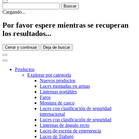
Cargando...
Por favor espere mientras se recuperan
los resultados...
Cerrar y continuar
Deja de buscar
Productos
Explorar por categoría
Nuevos productos
Luces montadas en armas
Linternas portátiles
Faros
Montura de casco
Luces con clasificación de seguridad
internacional
Luces con clasificación de seguridad
Linternas de ángulo recto
Luces de escena de emergencia
Luces de Trabajo