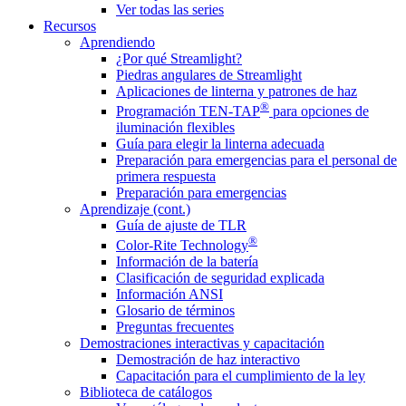
Ver todas las series
Recursos
Aprendiendo
¿Por qué Streamlight?
Piedras angulares de Streamlight
Aplicaciones de linterna y patrones de haz
®
Programación TEN-TAP
para opciones de
iluminación flexibles
Guía para elegir la linterna adecuada
Preparación para emergencias para el personal de
primera respuesta
Preparación para emergencias
Aprendizaje (cont.)
Guía de ajuste de TLR
®
Color-Rite Technology
Información de la batería
Clasificación de seguridad explicada
Información ANSI
Glosario de términos
Preguntas frecuentes
Demostraciones interactivas y capacitación
Demostración de haz interactivo
Capacitación para el cumplimiento de la ley
Biblioteca de catálogos