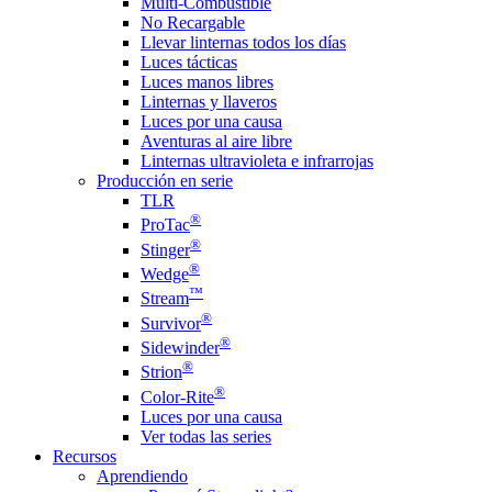
Multi-Combustible
No Recargable
Llevar linternas todos los días
Luces tácticas
Luces manos libres
Linternas y llaveros
Luces por una causa
Aventuras al aire libre
Linternas ultravioleta e infrarrojas
Producción en serie
TLR
®
ProTac
®
Stinger
®
Wedge
™
Stream
®
Survivor
®
Sidewinder
®
Strion
®
Color-Rite
Luces por una causa
Ver todas las series
Recursos
Aprendiendo