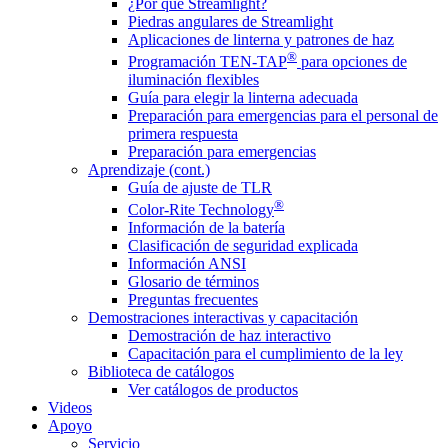
¿Por qué Streamlight?
Piedras angulares de Streamlight
Aplicaciones de linterna y patrones de haz
®
Programación TEN-TAP
para opciones de
iluminación flexibles
Guía para elegir la linterna adecuada
Preparación para emergencias para el personal de
primera respuesta
Preparación para emergencias
Aprendizaje (cont.)
Guía de ajuste de TLR
®
Color-Rite Technology
Información de la batería
Clasificación de seguridad explicada
Información ANSI
Glosario de términos
Preguntas frecuentes
Demostraciones interactivas y capacitación
Demostración de haz interactivo
Capacitación para el cumplimiento de la ley
Biblioteca de catálogos
Ver catálogos de productos
Videos
Apoyo
Servicio