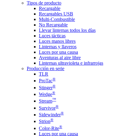
Tipos de producto
Recargable
Recargables USB
Multi-Combustible
No Recargable
Llevar linternas todos los días
Luces tácticas
Luces manos libres
Linternas y llaveros
Luces por una causa
Aventuras al aire libre
Linternas ultravioleta e infrarrojas
Producción en serie
TLR
®
ProTac
®
Stinger
®
Wedge
™
Stream
®
Survivor
®
Sidewinder
®
Strion
®
Color-Rite
Luces por una causa