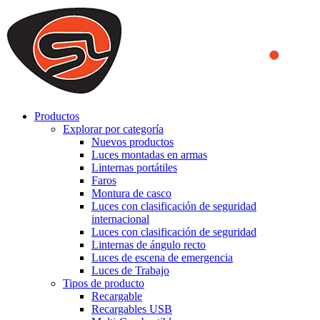
We use cookies to ensure that we provide you the best experience
on our website. By continuing to browse this website, you accept
that cookies are used to help us analyze how the website is used and
to offer you a better experience. To learn more or to find out how
you can disable cookies, you can access our
Privacy Policy
.
ACCEPT AND CLOSE
Productos
Explorar por categoría
Nuevos productos
Luces montadas en armas
Linternas portátiles
Faros
Montura de casco
Luces con clasificación de seguridad
internacional
Luces con clasificación de seguridad
Linternas de ángulo recto
Luces de escena de emergencia
Luces de Trabajo
Tipos de producto
Recargable
Recargables USB