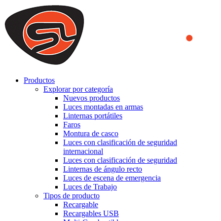
We use cookies to ensure that we provide you the best experience
on our website. By continuing to browse this website, you accept
that cookies are used to help us analyze how the website is used and
to offer you a better experience. To learn more or to find out how
you can disable cookies, you can access our
Privacy Policy
.
ACCEPT AND CLOSE
Productos
Explorar por categoría
Nuevos productos
Luces montadas en armas
Linternas portátiles
Faros
Montura de casco
Luces con clasificación de seguridad
internacional
Luces con clasificación de seguridad
Linternas de ángulo recto
Luces de escena de emergencia
Luces de Trabajo
Tipos de producto
Recargable
Recargables USB