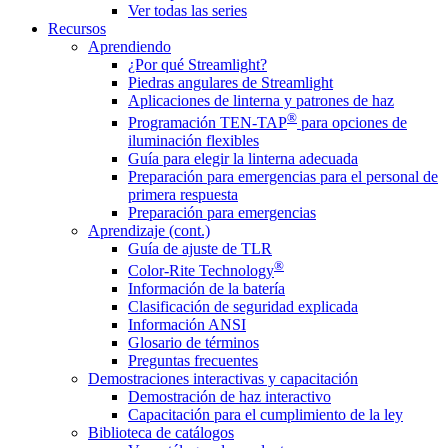
Ver todas las series
Recursos
Aprendiendo
¿Por qué Streamlight?
Piedras angulares de Streamlight
Aplicaciones de linterna y patrones de haz
®
Programación TEN-TAP
para opciones de
iluminación flexibles
Guía para elegir la linterna adecuada
Preparación para emergencias para el personal de
primera respuesta
Preparación para emergencias
Aprendizaje (cont.)
Guía de ajuste de TLR
®
Color-Rite Technology
Información de la batería
Clasificación de seguridad explicada
Información ANSI
Glosario de términos
Preguntas frecuentes
Demostraciones interactivas y capacitación
Demostración de haz interactivo
Capacitación para el cumplimiento de la ley
Biblioteca de catálogos