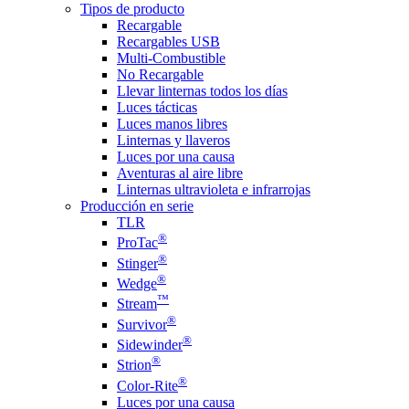
Tipos de producto
Recargable
Recargables USB
Multi-Combustible
No Recargable
Llevar linternas todos los días
Luces tácticas
Luces manos libres
Linternas y llaveros
Luces por una causa
Aventuras al aire libre
Linternas ultravioleta e infrarrojas
Producción en serie
TLR
®
ProTac
®
Stinger
®
Wedge
™
Stream
®
Survivor
®
Sidewinder
®
Strion
®
Color-Rite
Luces por una causa