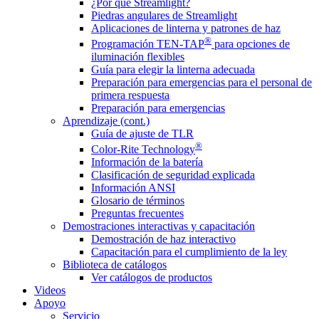
¿Por qué Streamlight?
Piedras angulares de Streamlight
Aplicaciones de linterna y patrones de haz
®
Programación TEN-TAP
para opciones de
iluminación flexibles
Guía para elegir la linterna adecuada
Preparación para emergencias para el personal de
primera respuesta
Preparación para emergencias
Aprendizaje (cont.)
Guía de ajuste de TLR
®
Color-Rite Technology
Información de la batería
Clasificación de seguridad explicada
Información ANSI
Glosario de términos
Preguntas frecuentes
Demostraciones interactivas y capacitación
Demostración de haz interactivo
Capacitación para el cumplimiento de la ley
Biblioteca de catálogos
Ver catálogos de productos
Videos
Apoyo
Servicio