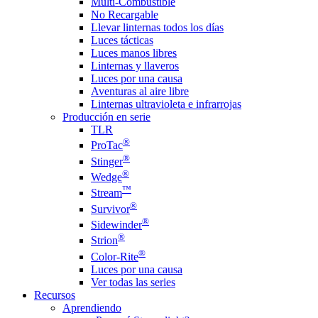
Multi-Combustible
No Recargable
Llevar linternas todos los días
Luces tácticas
Luces manos libres
Linternas y llaveros
Luces por una causa
Aventuras al aire libre
Linternas ultravioleta e infrarrojas
Producción en serie
TLR
®
ProTac
®
Stinger
®
Wedge
™
Stream
®
Survivor
®
Sidewinder
®
Strion
®
Color-Rite
Luces por una causa
Ver todas las series
Recursos
Aprendiendo