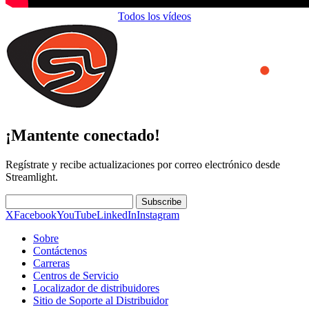
Todos los vídeos
¡Mantente conectado!
Regístrate y recibe actualizaciones por correo electrónico desde
Streamlight.
Subscribe
X
Facebook
YouTube
LinkedIn
Instagram
Sobre
Contáctenos
Carreras
Centros de Servicio
Localizador de distribuidores
Sitio de Soporte al Distribuidor