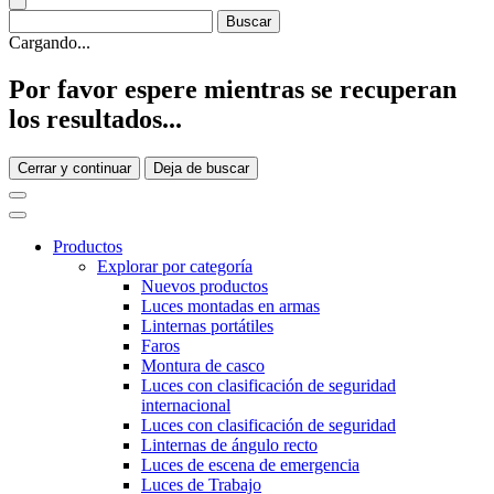
Cargando...
Por favor espere mientras se recuperan
los resultados...
Cerrar y continuar
Deja de buscar
Productos
Explorar por categoría
Nuevos productos
Luces montadas en armas
Linternas portátiles
Faros
Montura de casco
Luces con clasificación de seguridad
internacional
Luces con clasificación de seguridad
Linternas de ángulo recto
Luces de escena de emergencia
Luces de Trabajo