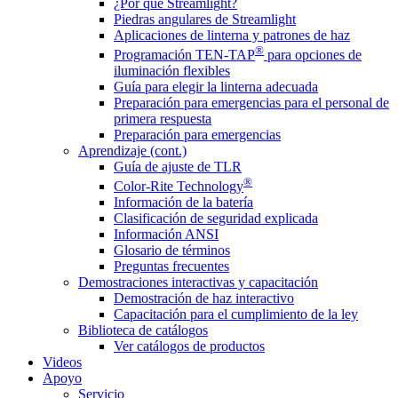
¿Por qué Streamlight?
Piedras angulares de Streamlight
Aplicaciones de linterna y patrones de haz
®
Programación TEN-TAP
para opciones de
iluminación flexibles
Guía para elegir la linterna adecuada
Preparación para emergencias para el personal de
primera respuesta
Preparación para emergencias
Aprendizaje (cont.)
Guía de ajuste de TLR
®
Color-Rite Technology
Información de la batería
Clasificación de seguridad explicada
Información ANSI
Glosario de términos
Preguntas frecuentes
Demostraciones interactivas y capacitación
Demostración de haz interactivo
Capacitación para el cumplimiento de la ley
Biblioteca de catálogos
Ver catálogos de productos
Videos
Apoyo
Servicio