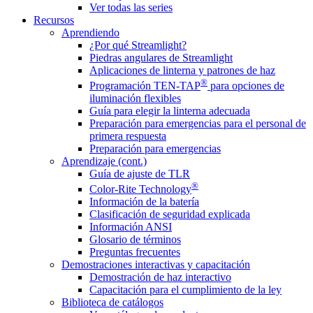
Ver todas las series
Recursos
Aprendiendo
¿Por qué Streamlight?
Piedras angulares de Streamlight
Aplicaciones de linterna y patrones de haz
®
Programación TEN-TAP
para opciones de
iluminación flexibles
Guía para elegir la linterna adecuada
Preparación para emergencias para el personal de
primera respuesta
Preparación para emergencias
Aprendizaje (cont.)
Guía de ajuste de TLR
®
Color-Rite Technology
Información de la batería
Clasificación de seguridad explicada
Información ANSI
Glosario de términos
Preguntas frecuentes
Demostraciones interactivas y capacitación
Demostración de haz interactivo
Capacitación para el cumplimiento de la ley
Biblioteca de catálogos