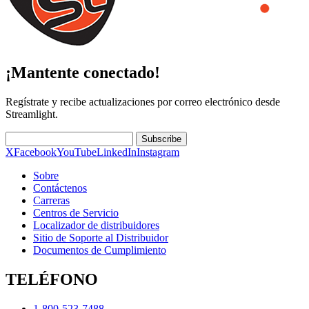
¡Mantente conectado!
Regístrate y recibe actualizaciones por correo electrónico desde
Streamlight.
Subscribe
X
Facebook
YouTube
LinkedIn
Instagram
Sobre
Contáctenos
Carreras
Centros de Servicio
Localizador de distribuidores
Sitio de Soporte al Distribuidor
Documentos de Cumplimiento
TELÉFONO
1-800-523-7488