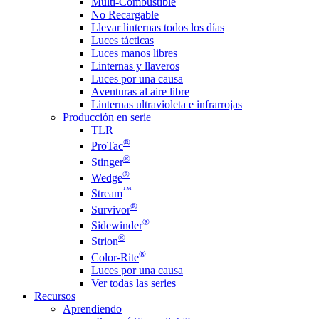
Multi-Combustible
No Recargable
Llevar linternas todos los días
Luces tácticas
Luces manos libres
Linternas y llaveros
Luces por una causa
Aventuras al aire libre
Linternas ultravioleta e infrarrojas
Producción en serie
TLR
®
ProTac
®
Stinger
®
Wedge
™
Stream
®
Survivor
®
Sidewinder
®
Strion
®
Color-Rite
Luces por una causa
Ver todas las series
Recursos
Aprendiendo