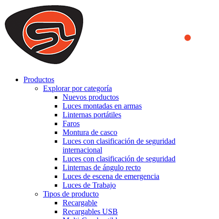
We use cookies to ensure that we provide you the best experience
on our website. By continuing to browse this website, you accept
that cookies are used to help us analyze how the website is used and
to offer you a better experience. To learn more or to find out how
you can disable cookies, you can access our
Privacy Policy
.
ACCEPT AND CLOSE
Productos
Explorar por categoría
Nuevos productos
Luces montadas en armas
Linternas portátiles
Faros
Montura de casco
Luces con clasificación de seguridad
internacional
Luces con clasificación de seguridad
Linternas de ángulo recto
Luces de escena de emergencia
Luces de Trabajo
Tipos de producto
Recargable
Recargables USB