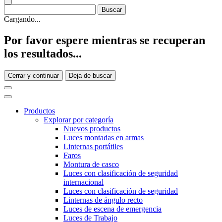
Cargando...
Por favor espere mientras se recuperan
los resultados...
Cerrar y continuar
Deja de buscar
Productos
Explorar por categoría
Nuevos productos
Luces montadas en armas
Linternas portátiles
Faros
Montura de casco
Luces con clasificación de seguridad
internacional
Luces con clasificación de seguridad
Linternas de ángulo recto
Luces de escena de emergencia
Luces de Trabajo