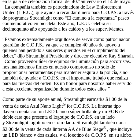
en la gala de celebración formal del 40.º aniversario el 14 de mayo.
. La compañía también es patrocinadora de Law Enforcement
United (L.E.U.), que ayuda a recaudar dinero para C.O.P.S. a través
de programas Streamlight como “El camino a la esperanza” paseo
conmemorativo en bicicleta. Este año, L.E.U. celebra su
decimoquinto año apoyando a los caídos y a los supervivientes.
“Estamos extremadamente orgullosos de servir como patrocinador
guardián de C.O.P.S., ya que se cumplen 40 años de apoyo a
quienes han perdido a sus seres queridos en el cumplimiento del
deber,” dijo Streamlight Presidente y director ejecutivo Ray Sharrah.
"Como proveedor líder de equipos de iluminación para socorristas,
nos mantenemos firmes en nuestro compromiso no solo de
proporcionar herramientas para mantener segura a la policía, sino
también de ayudar a C.O.P.S. en el importante trabajo que realiza
para las fuerzas del orden. Es un honor para nosotros haber servido
a esta excelente organización durante todos estos años.”
Como parte de su aporte anual, Streamlight earmarks $1.00 de la
®
venta de cada Azul Nano Light
for C.O.P.S. La linterna tipo
llavero cuenta con un LED blanco súper brillante y un FOB de
doble cara que presenta el logotipo de C.O.P.S. en un lado
y Streamlight logotipo en el otro lado. Streamlight también dona
®
$2.00 de la venta de cada linterna AA de Blue Siege
, que incluye
un LED blanco y dos azules, y el logotipo de C.O.P.S. en su globo.