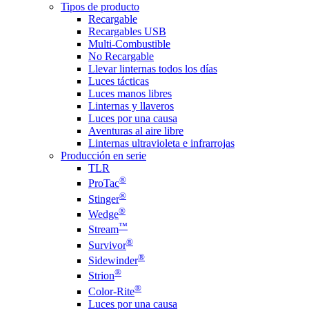
Tipos de producto
Recargable
Recargables USB
Multi-Combustible
No Recargable
Llevar linternas todos los días
Luces tácticas
Luces manos libres
Linternas y llaveros
Luces por una causa
Aventuras al aire libre
Linternas ultravioleta e infrarrojas
Producción en serie
TLR
®
ProTac
®
Stinger
®
Wedge
™
Stream
®
Survivor
®
Sidewinder
®
Strion
®
Color-Rite
Luces por una causa