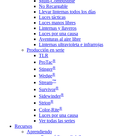
Multi-Combustible
No Recargable
Llevar linternas todos los días
Luces tácticas
Luces manos libres
Linternas y llaveros
Luces por una causa
Aventuras al aire libre
Linternas ultravioleta e infrarrojas
Producción en serie
TLR
®
ProTac
®
Stinger
®
Wedge
™
Stream
®
Survivor
®
Sidewinder
®
Strion
®
Color-Rite
Luces por una causa
Ver todas las series
Recursos
Aprendiendo