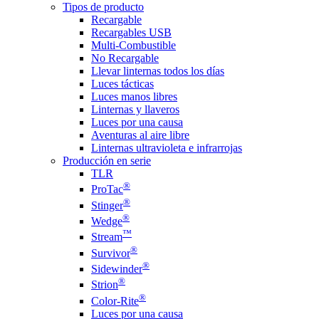
Tipos de producto
Recargable
Recargables USB
Multi-Combustible
No Recargable
Llevar linternas todos los días
Luces tácticas
Luces manos libres
Linternas y llaveros
Luces por una causa
Aventuras al aire libre
Linternas ultravioleta e infrarrojas
Producción en serie
TLR
®
ProTac
®
Stinger
®
Wedge
™
Stream
®
Survivor
®
Sidewinder
®
Strion
®
Color-Rite
Luces por una causa