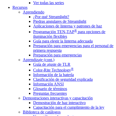
Ver todas las series
Recursos
Aprendiendo
¿Por qué Streamlight?
Piedras angulares de Streamlight
Aplicaciones de linterna y patrones de haz
®
Programación TEN-TAP
para opciones de
iluminación flexibles
Guía para elegir la linterna adecuada
Preparación para emergencias para el personal de
primera respuesta
Preparación para emergencias
Aprendizaje (cont.)
Guía de ajuste de TLR
®
Color-Rite Technology
Información de la batería
Clasificación de seguridad explicada
Información ANSI
Glosario de términos
Preguntas frecuentes
Demostraciones interactivas y capacitación
Demostración de haz interactivo
Capacitación para el cumplimiento de la ley
Biblioteca de catálogos