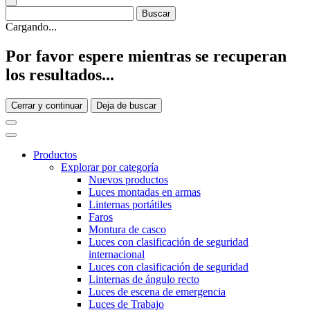
Cargando...
Por favor espere mientras se recuperan
los resultados...
Cerrar y continuar
Deja de buscar
Productos
Explorar por categoría
Nuevos productos
Luces montadas en armas
Linternas portátiles
Faros
Montura de casco
Luces con clasificación de seguridad
internacional
Luces con clasificación de seguridad
Linternas de ángulo recto
Luces de escena de emergencia
Luces de Trabajo