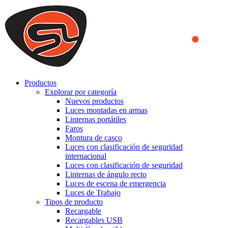
We use cookies to ensure that we provide you the best experience
on our website. By continuing to browse this website, you accept
that cookies are used to help us analyze how the website is used and
to offer you a better experience. To learn more or to find out how
you can disable cookies, you can access our
Privacy Policy
.
ACCEPT AND CLOSE
Productos
Explorar por categoría
Nuevos productos
Luces montadas en armas
Linternas portátiles
Faros
Montura de casco
Luces con clasificación de seguridad
internacional
Luces con clasificación de seguridad
Linternas de ángulo recto
Luces de escena de emergencia
Luces de Trabajo
Tipos de producto
Recargable
Recargables USB