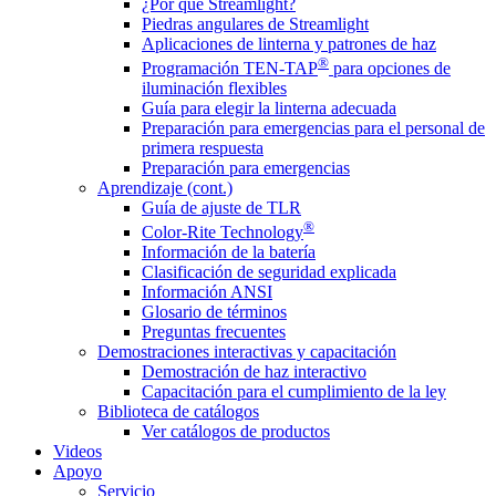
¿Por qué Streamlight?
Piedras angulares de Streamlight
Aplicaciones de linterna y patrones de haz
®
Programación TEN-TAP
para opciones de
iluminación flexibles
Guía para elegir la linterna adecuada
Preparación para emergencias para el personal de
primera respuesta
Preparación para emergencias
Aprendizaje (cont.)
Guía de ajuste de TLR
®
Color-Rite Technology
Información de la batería
Clasificación de seguridad explicada
Información ANSI
Glosario de términos
Preguntas frecuentes
Demostraciones interactivas y capacitación
Demostración de haz interactivo
Capacitación para el cumplimiento de la ley
Biblioteca de catálogos
Ver catálogos de productos
Videos
Apoyo
Servicio