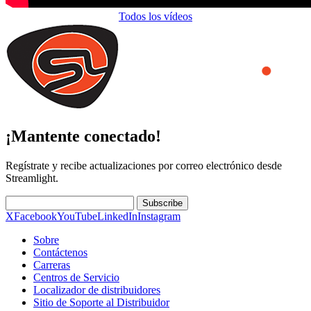
Todos los vídeos
¡Mantente conectado!
Regístrate y recibe actualizaciones por correo electrónico desde
Streamlight.
Subscribe
X
Facebook
YouTube
LinkedIn
Instagram
Sobre
Contáctenos
Carreras
Centros de Servicio
Localizador de distribuidores
Sitio de Soporte al Distribuidor