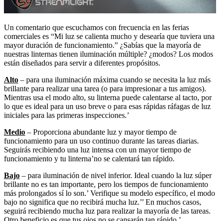
Un comentario que escuchamos con frecuencia en las ferias
comerciales es “Mi luz se calienta mucho y desearía que tuviera una
mayor duración de funcionamiento.” ¿Sabías que la mayoría de
nuestras linternas tienen iluminación múltiple? ¿modos? Los modos
están diseñados para servir a diferentes propósitos.
Alto
– para una iluminación máxima cuando se necesita la luz más
brillante para realizar una tarea (o para impresionar a tus amigos).
Mientras usa el modo alto, su linterna puede calentarse al tacto, por
lo que es ideal para un uso breve o para esas rápidas ráfagas de luz
iniciales para las primeras inspecciones.’
Medio
– Proporciona abundante luz y mayor tiempo de
funcionamiento para un uso continuo durante las tareas diarias.
Seguirás recibiendo una luz intensa con un mayor tiempo de
funcionamiento y tu linterna’no se calentará tan rápido.
Bajo
– para iluminación de nivel inferior. Ideal cuando la luz súper
brillante no es tan importante, pero los tiempos de funcionamiento
más prolongados sí lo son.’ Verifique su modelo específico, el modo
bajo no significa que no recibirá mucha luz.’’ En muchos casos,
seguirá recibiendo mucha luz para realizar la mayoría de las tareas.
Otro beneficio es que tus ojos no se cansarán tan rápido.’