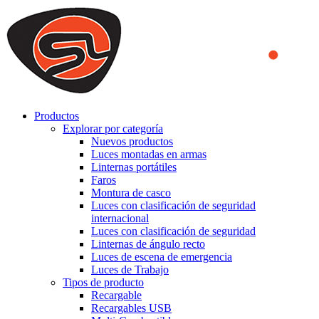
We use cookies to ensure that we provide you the best experience
on our website. By continuing to browse this website, you accept
that cookies are used to help us analyze how the website is used and
to offer you a better experience. To learn more or to find out how
you can disable cookies, you can access our
Privacy Policy
.
ACCEPT AND CLOSE
Productos
Explorar por categoría
Nuevos productos
Luces montadas en armas
Linternas portátiles
Faros
Montura de casco
Luces con clasificación de seguridad
internacional
Luces con clasificación de seguridad
Linternas de ángulo recto
Luces de escena de emergencia
Luces de Trabajo
Tipos de producto
Recargable
Recargables USB