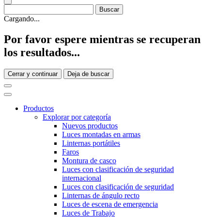
Cargando...
Por favor espere mientras se recuperan
los resultados...
Cerrar y continuar
Deja de buscar
Productos
Explorar por categoría
Nuevos productos
Luces montadas en armas
Linternas portátiles
Faros
Montura de casco
Luces con clasificación de seguridad
internacional
Luces con clasificación de seguridad
Linternas de ángulo recto
Luces de escena de emergencia
Luces de Trabajo