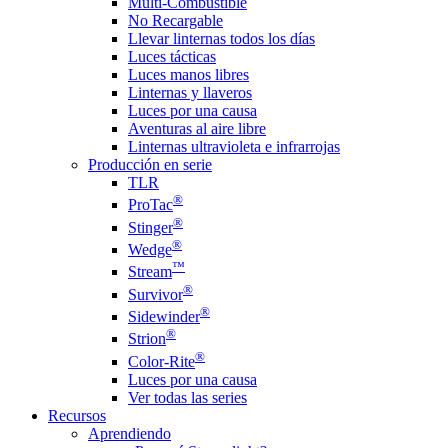
Multi-Combustible
No Recargable
Llevar linternas todos los días
Luces tácticas
Luces manos libres
Linternas y llaveros
Luces por una causa
Aventuras al aire libre
Linternas ultravioleta e infrarrojas
Producción en serie
TLR
®
ProTac
®
Stinger
®
Wedge
™
Stream
®
Survivor
®
Sidewinder
®
Strion
®
Color-Rite
Luces por una causa
Ver todas las series
Recursos
Aprendiendo