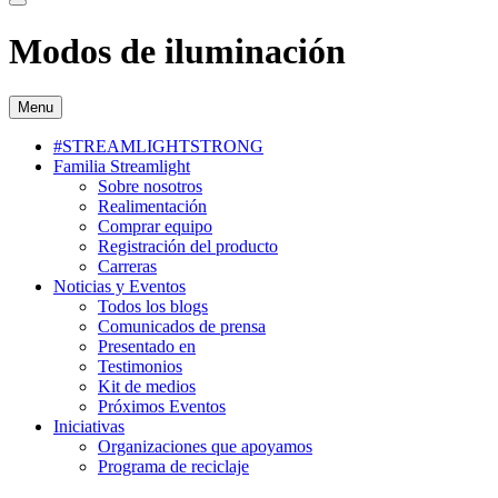
Modos de iluminación
Menu
#STREAMLIGHTSTRONG
Familia Streamlight
Sobre nosotros
Realimentación
Comprar equipo
Registración del producto
Carreras
Noticias y Eventos
Todos los blogs
Comunicados de prensa
Presentado en
Testimonios
Kit de medios
Próximos Eventos
Iniciativas
Organizaciones que apoyamos
Programa de reciclaje