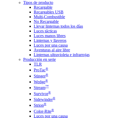
Tipos de producto
Recargable
Recargables USB
Multi-Combustible
No Recargable
Llevar linternas todos los días
Luces tácticas
Luces manos libres
Linternas y llaveros
Luces por una causa
Aventuras al aire libre
Linternas ultravioleta e infrarrojas
Producción en serie
TLR
®
ProTac
®
Stinger
®
Wedge
™
Stream
®
Survivor
®
Sidewinder
®
Strion
®
Color-Rite
Luces por una causa