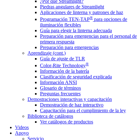
¿Por qué Streamlight?
Piedras angulares de Streamlight
Aplicaciones de linterna y patrones de haz
®
Programación TEN-TAP
para opciones de
iluminación flexibles
Guía para elegir la linterna adecuada
Preparación para emergencias para el personal de
primera respuesta
Preparación para emergencias
Aprendizaje (cont.)
Guía de ajuste de TLR
®
Color-Rite Technology
Información de la batería
Clasificación de seguridad explicada
Información ANSI
Glosario de términos
Preguntas frecuentes
Demostraciones interactivas y capacitación
Demostración de haz interactivo
Capacitación para el cumplimiento de la ley
Biblioteca de catálogos
Ver catálogos de productos
Videos
Apoyo
Servicio