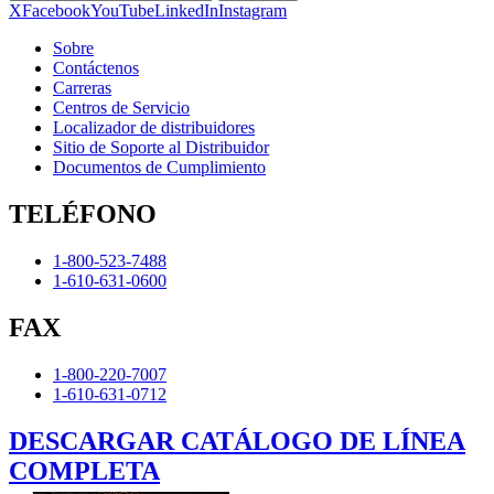
X
Facebook
YouTube
LinkedIn
Instagram
Sobre
Contáctenos
Carreras
Centros de Servicio
Localizador de distribuidores
Sitio de Soporte al Distribuidor
Documentos de Cumplimiento
TELÉFONO
1-800-523-7488
1-610-631-0600
FAX
1-800-220-7007
1-610-631-0712
DESCARGAR CATÁLOGO DE LÍNEA
COMPLETA