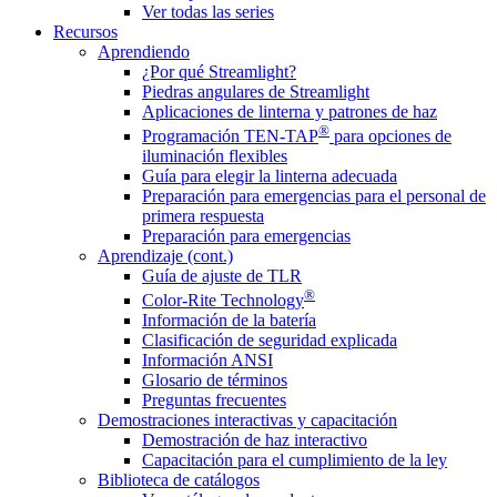
Ver todas las series
Recursos
Aprendiendo
¿Por qué Streamlight?
Piedras angulares de Streamlight
Aplicaciones de linterna y patrones de haz
®
Programación TEN-TAP
para opciones de
iluminación flexibles
Guía para elegir la linterna adecuada
Preparación para emergencias para el personal de
primera respuesta
Preparación para emergencias
Aprendizaje (cont.)
Guía de ajuste de TLR
®
Color-Rite Technology
Información de la batería
Clasificación de seguridad explicada
Información ANSI
Glosario de términos
Preguntas frecuentes
Demostraciones interactivas y capacitación
Demostración de haz interactivo
Capacitación para el cumplimiento de la ley
Biblioteca de catálogos