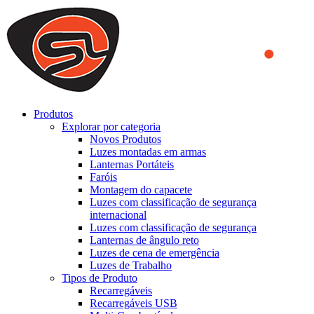
We use cookies to ensure that we provide you the best experience
on our website. By continuing to browse this website, you accept
that cookies are used to help us analyze how the website is used and
to offer you a better experience. To learn more or to find out how
you can disable cookies, you can access our
Privacy Policy
.
ACCEPT AND CLOSE
Produtos
Explorar por categoria
Novos Produtos
Luzes montadas em armas
Lanternas Portáteis
Faróis
Montagem do capacete
Luzes com classificação de segurança
internacional
Luzes com classificação de segurança
Lanternas de ângulo reto
Luzes de cena de emergência
Luzes de Trabalho
Tipos de Produto
Recarregáveis
Recarregáveis USB