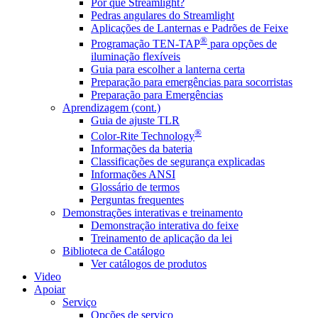
Por que Streamlight?
Pedras angulares do Streamlight
Aplicações de Lanternas e Padrões de Feixe
®
Programação TEN-TAP
para opções de
iluminação flexíveis
Guia para escolher a lanterna certa
Preparação para emergências para socorristas
Preparação para Emergências
Aprendizagem (cont.)
Guia de ajuste TLR
®
Color-Rite Technology
Informações da bateria
Classificações de segurança explicadas
Informações ANSI
Glossário de termos
Perguntas frequentes
Demonstrações interativas e treinamento
Demonstração interativa do feixe
Treinamento de aplicação da lei
Biblioteca de Catálogo
Ver catálogos de produtos
Video
Apoiar
Serviço
Opções de serviço