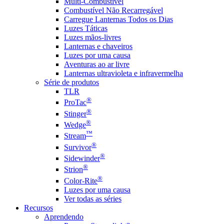
Multi-Combustível
Combustível Não Recarregável
Carregue Lanternas Todos os Dias
Luzes Táticas
Luzes mãos-livres
Lanternas e chaveiros
Luzes por uma causa
Aventuras ao ar livre
Lanternas ultravioleta e infravermelha
Série de produtos
TLR
®
ProTac
®
Stinger
®
Wedge
™
Stream
®
Survivor
®
Sidewinder
®
Strion
®
Color-Rite
Luzes por uma causa
Ver todas as séries
Recursos
Aprendendo