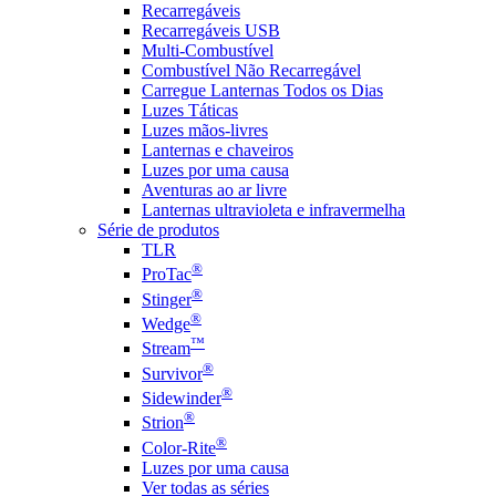
Recarregáveis
Recarregáveis USB
Multi-Combustível
Combustível Não Recarregável
Carregue Lanternas Todos os Dias
Luzes Táticas
Luzes mãos-livres
Lanternas e chaveiros
Luzes por uma causa
Aventuras ao ar livre
Lanternas ultravioleta e infravermelha
Série de produtos
TLR
®
ProTac
®
Stinger
®
Wedge
™
Stream
®
Survivor
®
Sidewinder
®
Strion
®
Color-Rite
Luzes por uma causa
Ver todas as séries