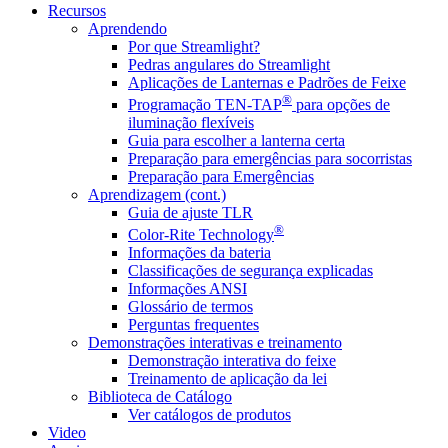
Recursos
Aprendendo
Por que Streamlight?
Pedras angulares do Streamlight
Aplicações de Lanternas e Padrões de Feixe
®
Programação TEN-TAP
para opções de
iluminação flexíveis
Guia para escolher a lanterna certa
Preparação para emergências para socorristas
Preparação para Emergências
Aprendizagem (cont.)
Guia de ajuste TLR
®
Color-Rite Technology
Informações da bateria
Classificações de segurança explicadas
Informações ANSI
Glossário de termos
Perguntas frequentes
Demonstrações interativas e treinamento
Demonstração interativa do feixe
Treinamento de aplicação da lei
Biblioteca de Catálogo
Ver catálogos de produtos
Video