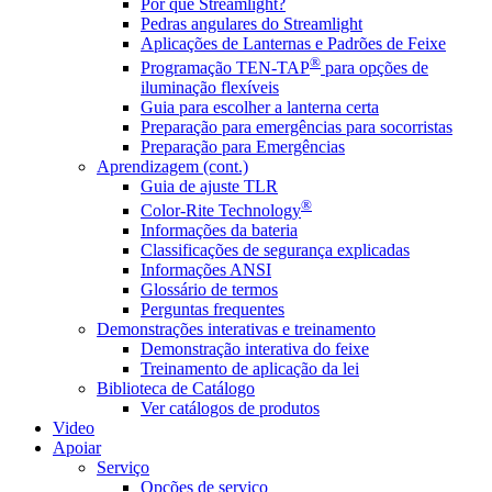
Por que Streamlight?
Pedras angulares do Streamlight
Aplicações de Lanternas e Padrões de Feixe
®
Programação TEN-TAP
para opções de
iluminação flexíveis
Guia para escolher a lanterna certa
Preparação para emergências para socorristas
Preparação para Emergências
Aprendizagem (cont.)
Guia de ajuste TLR
®
Color-Rite Technology
Informações da bateria
Classificações de segurança explicadas
Informações ANSI
Glossário de termos
Perguntas frequentes
Demonstrações interativas e treinamento
Demonstração interativa do feixe
Treinamento de aplicação da lei
Biblioteca de Catálogo
Ver catálogos de produtos
Video
Apoiar
Serviço
Opções de serviço