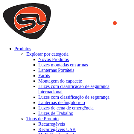
We use cookies to ensure that we provide you the best experience
on our website. By continuing to browse this website, you accept
that cookies are used to help us analyze how the website is used and
to offer you a better experience. To learn more or to find out how
you can disable cookies, you can access our
Privacy Policy
.
ACCEPT AND CLOSE
Produtos
Explorar por categoria
Novos Produtos
Luzes montadas em armas
Lanternas Portáteis
Faróis
Montagem do capacete
Luzes com classificação de segurança
internacional
Luzes com classificação de segurança
Lanternas de ângulo reto
Luzes de cena de emergência
Luzes de Trabalho
Tipos de Produto
Recarregáveis
Recarregáveis USB