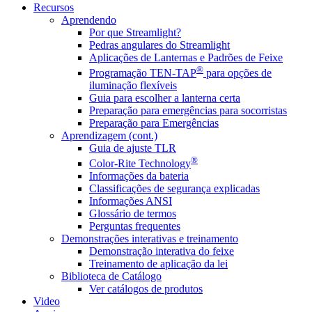
Recursos
Aprendendo
Por que Streamlight?
Pedras angulares do Streamlight
Aplicações de Lanternas e Padrões de Feixe
®
Programação TEN-TAP
para opções de
iluminação flexíveis
Guia para escolher a lanterna certa
Preparação para emergências para socorristas
Preparação para Emergências
Aprendizagem (cont.)
Guia de ajuste TLR
®
Color-Rite Technology
Informações da bateria
Classificações de segurança explicadas
Informações ANSI
Glossário de termos
Perguntas frequentes
Demonstrações interativas e treinamento
Demonstração interativa do feixe
Treinamento de aplicação da lei
Biblioteca de Catálogo
Ver catálogos de produtos
Video