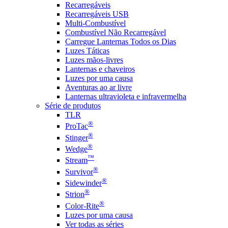
Recarregáveis
Recarregáveis USB
Multi-Combustível
Combustível Não Recarregável
Carregue Lanternas Todos os Dias
Luzes Táticas
Luzes mãos-livres
Lanternas e chaveiros
Luzes por uma causa
Aventuras ao ar livre
Lanternas ultravioleta e infravermelha
Série de produtos
TLR
®
ProTac
®
Stinger
®
Wedge
™
Stream
®
Survivor
®
Sidewinder
®
Strion
®
Color-Rite
Luzes por uma causa
Ver todas as séries