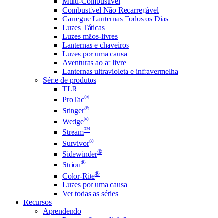
Multi-Combustível
Combustível Não Recarregável
Carregue Lanternas Todos os Dias
Luzes Táticas
Luzes mãos-livres
Lanternas e chaveiros
Luzes por uma causa
Aventuras ao ar livre
Lanternas ultravioleta e infravermelha
Série de produtos
TLR
®
ProTac
®
Stinger
®
Wedge
™
Stream
®
Survivor
®
Sidewinder
®
Strion
®
Color-Rite
Luzes por uma causa
Ver todas as séries
Recursos
Aprendendo