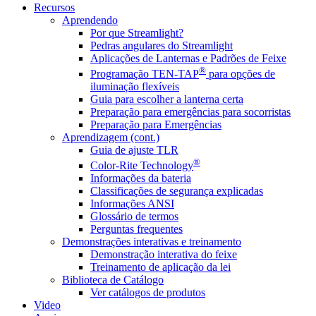
Recursos
Aprendendo
Por que Streamlight?
Pedras angulares do Streamlight
Aplicações de Lanternas e Padrões de Feixe
®
Programação TEN-TAP
para opções de
iluminação flexíveis
Guia para escolher a lanterna certa
Preparação para emergências para socorristas
Preparação para Emergências
Aprendizagem (cont.)
Guia de ajuste TLR
®
Color-Rite Technology
Informações da bateria
Classificações de segurança explicadas
Informações ANSI
Glossário de termos
Perguntas frequentes
Demonstrações interativas e treinamento
Demonstração interativa do feixe
Treinamento de aplicação da lei
Biblioteca de Catálogo
Ver catálogos de produtos
Video