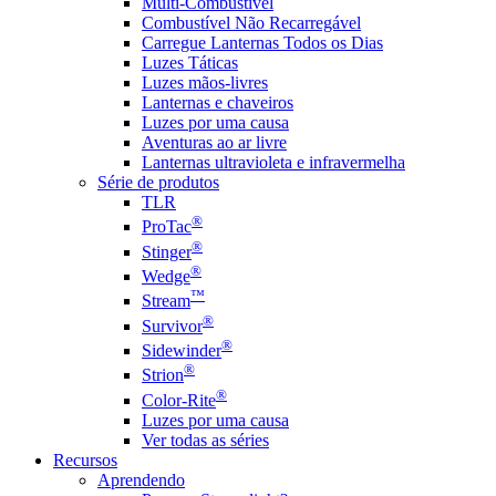
Multi-Combustível
Combustível Não Recarregável
Carregue Lanternas Todos os Dias
Luzes Táticas
Luzes mãos-livres
Lanternas e chaveiros
Luzes por uma causa
Aventuras ao ar livre
Lanternas ultravioleta e infravermelha
Série de produtos
TLR
®
ProTac
®
Stinger
®
Wedge
™
Stream
®
Survivor
®
Sidewinder
®
Strion
®
Color-Rite
Luzes por uma causa
Ver todas as séries
Recursos
Aprendendo