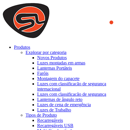
We use cookies to ensure that we provide you the best experience
on our website. By continuing to browse this website, you accept
that cookies are used to help us analyze how the website is used and
to offer you a better experience. To learn more or to find out how
you can disable cookies, you can access our
Privacy Policy
.
ACCEPT AND CLOSE
Produtos
Explorar por categoria
Novos Produtos
Luzes montadas em armas
Lanternas Portáteis
Faróis
Montagem do capacete
Luzes com classificação de segurança
internacional
Luzes com classificação de segurança
Lanternas de ângulo reto
Luzes de cena de emergência
Luzes de Trabalho
Tipos de Produto
Recarregáveis
Recarregáveis USB