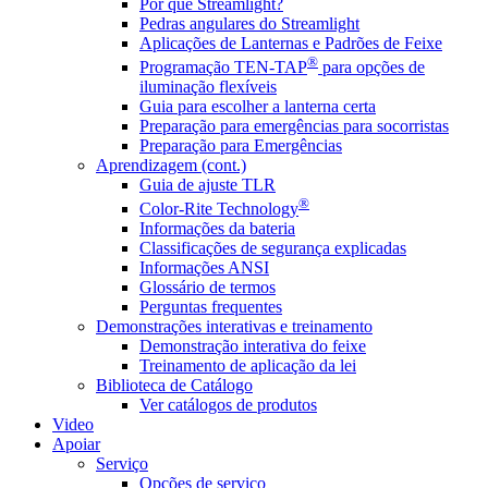
Por que Streamlight?
Pedras angulares do Streamlight
Aplicações de Lanternas e Padrões de Feixe
®
Programação TEN-TAP
para opções de
iluminação flexíveis
Guia para escolher a lanterna certa
Preparação para emergências para socorristas
Preparação para Emergências
Aprendizagem (cont.)
Guia de ajuste TLR
®
Color-Rite Technology
Informações da bateria
Classificações de segurança explicadas
Informações ANSI
Glossário de termos
Perguntas frequentes
Demonstrações interativas e treinamento
Demonstração interativa do feixe
Treinamento de aplicação da lei
Biblioteca de Catálogo
Ver catálogos de produtos
Video
Apoiar
Serviço
Opções de serviço