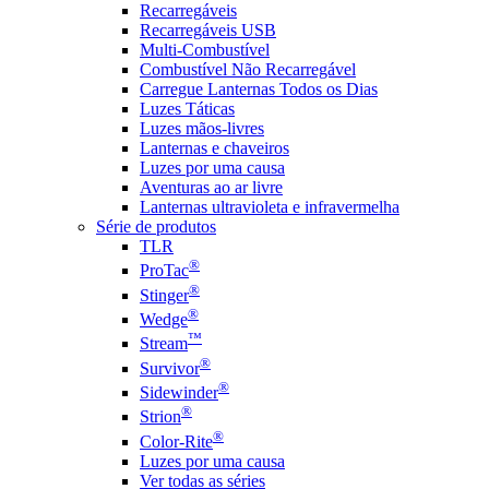
Recarregáveis
Recarregáveis USB
Multi-Combustível
Combustível Não Recarregável
Carregue Lanternas Todos os Dias
Luzes Táticas
Luzes mãos-livres
Lanternas e chaveiros
Luzes por uma causa
Aventuras ao ar livre
Lanternas ultravioleta e infravermelha
Série de produtos
TLR
®
ProTac
®
Stinger
®
Wedge
™
Stream
®
Survivor
®
Sidewinder
®
Strion
®
Color-Rite
Luzes por uma causa
Ver todas as séries