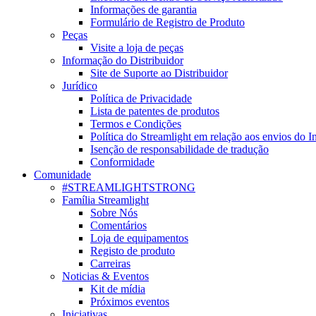
Informações de garantia
Formulário de Registro de Produto
Peças
Visite a loja de peças
Informação do Distribuidor
Site de Suporte ao Distribuidor
Jurídico
Política de Privacidade
Lista de patentes de produtos
Termos e Condições
Política do Streamlight em relação aos envios do I
Isenção de responsabilidade de tradução
Conformidade
Comunidade
#STREAMLIGHTSTRONG
Família Streamlight
Sobre Nós
Comentários
Loja de equipamentos
Registo de produto
Carreiras
Noticias & Eventos
Kit de mídia
Próximos eventos
Iniciativas