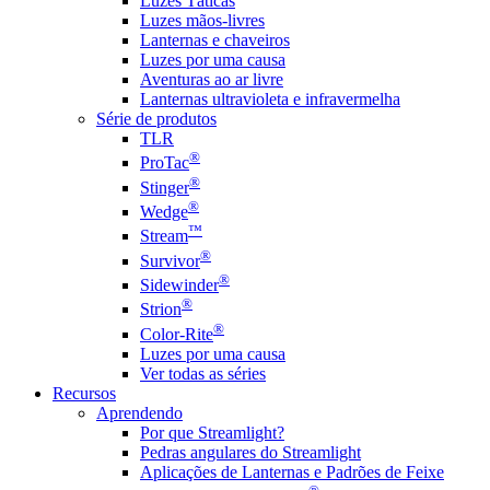
Luzes Táticas
Luzes mãos-livres
Lanternas e chaveiros
Luzes por uma causa
Aventuras ao ar livre
Lanternas ultravioleta e infravermelha
Série de produtos
TLR
®
ProTac
®
Stinger
®
Wedge
™
Stream
®
Survivor
®
Sidewinder
®
Strion
®
Color-Rite
Luzes por uma causa
Ver todas as séries
Recursos
Aprendendo
Por que Streamlight?
Pedras angulares do Streamlight
Aplicações de Lanternas e Padrões de Feixe