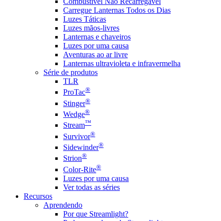
Combustível Não Recarregável
Carregue Lanternas Todos os Dias
Luzes Táticas
Luzes mãos-livres
Lanternas e chaveiros
Luzes por uma causa
Aventuras ao ar livre
Lanternas ultravioleta e infravermelha
Série de produtos
TLR
®
ProTac
®
Stinger
®
Wedge
™
Stream
®
Survivor
®
Sidewinder
®
Strion
®
Color-Rite
Luzes por uma causa
Ver todas as séries
Recursos
Aprendendo
Por que Streamlight?