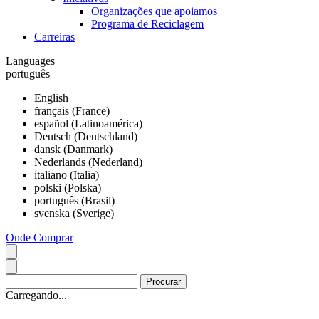
Organizações que apoiamos
Programa de Reciclagem
Carreiras
Languages
português
English
français (France)
español (Latinoamérica)
Deutsch (Deutschland)
dansk (Danmark)
Nederlands (Nederland)
italiano (Italia)
polski (Polska)
português (Brasil)
svenska (Sverige)
Onde Comprar
Carregando...