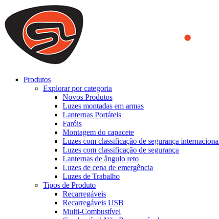
We use cookies to ensure that we provide you the best experience on o
you a better experience. To learn more or to find out how you can di
ACCEPT AND CLOSE
Produtos
Explorar por categoria
Novos Produtos
Luzes montadas em armas
Lanternas Portáteis
Faróis
Montagem do capacete
Luzes com classificação de segurança internaciona
Luzes com classificação de segurança
Lanternas de ângulo reto
Luzes de cena de emergência
Luzes de Trabalho
Tipos de Produto
Recarregáveis
Recarregáveis USB
Multi-Combustível