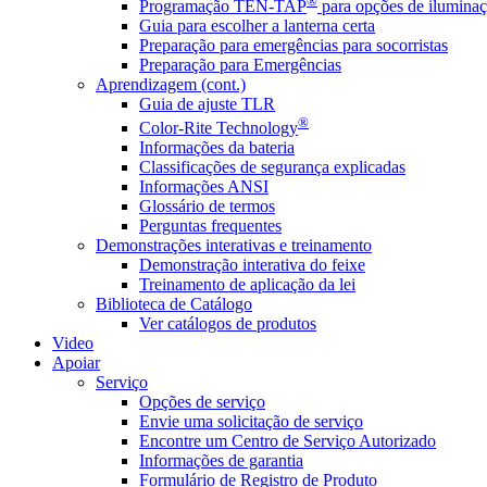
®
Programação TEN-TAP
para opções de iluminaç
Guia para escolher a lanterna certa
Preparação para emergências para socorristas
Preparação para Emergências
Aprendizagem (cont.)
Guia de ajuste TLR
®
Color-Rite Technology
Informações da bateria
Classificações de segurança explicadas
Informações ANSI
Glossário de termos
Perguntas frequentes
Demonstrações interativas e treinamento
Demonstração interativa do feixe
Treinamento de aplicação da lei
Biblioteca de Catálogo
Ver catálogos de produtos
Video
Apoiar
Serviço
Opções de serviço
Envie uma solicitação de serviço
Encontre um Centro de Serviço Autorizado
Informações de garantia
Formulário de Registro de Produto