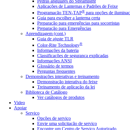
Pedras angulares do Streamlight
Aplicações de Lanternas e Padrões de Feixe
®
Programação TEN-TAP
para opções de iluminaç
Guia para escolher a lanterna certa
Preparação para emergências para socorristas
Preparação para Emergências
Aprendizagem (cont.)
Guia de ajuste TLR
®
Color-Rite Technology
Informações da bateria
Classificações de segurança explicadas
Informações ANSI
Glossário de termos
Perguntas frequentes
Demonstrações interativas e treinamento
Demonstração interativa do feixe
Treinamento de aplicação da lei
Biblioteca de Catálogo
Ver catálogos de produtos
Video
Apoiar
Serviço
Opções de serviço
Envie uma solicitação de serviço
Encontre um Centro de Serviço Autorizado