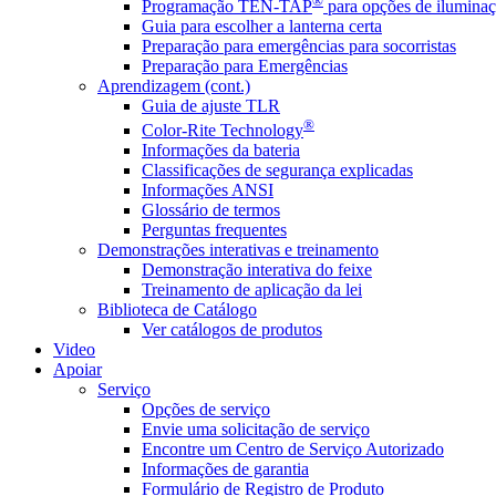
®
Programação TEN-TAP
para opções de iluminaç
Guia para escolher a lanterna certa
Preparação para emergências para socorristas
Preparação para Emergências
Aprendizagem (cont.)
Guia de ajuste TLR
®
Color-Rite Technology
Informações da bateria
Classificações de segurança explicadas
Informações ANSI
Glossário de termos
Perguntas frequentes
Demonstrações interativas e treinamento
Demonstração interativa do feixe
Treinamento de aplicação da lei
Biblioteca de Catálogo
Ver catálogos de produtos
Video
Apoiar
Serviço
Opções de serviço
Envie uma solicitação de serviço
Encontre um Centro de Serviço Autorizado
Informações de garantia
Formulário de Registro de Produto