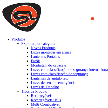
We use cookies to ensure that we provide you the best experience on o
you a better experience. To learn more or to find out how you can di
ACCEPT AND CLOSE
Produtos
Explorar por categoria
Novos Produtos
Luzes montadas em armas
Lanternas Portáteis
Faróis
Montagem do capacete
Luzes com classificação de segurança internaciona
Luzes com classificação de segurança
Lanternas de ângulo reto
Luzes de cena de emergência
Luzes de Trabalho
Tipos de Produto
Recarregáveis
Recarregáveis USB
Multi-Combustível