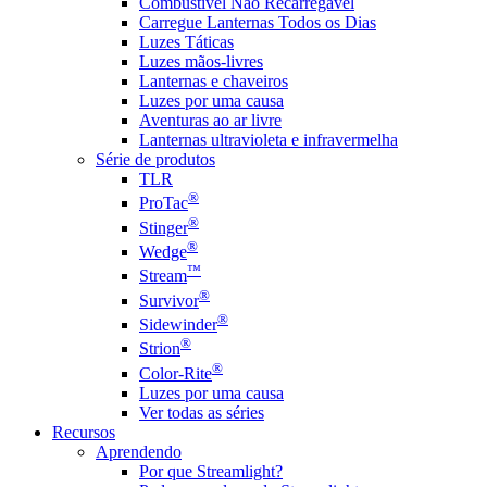
Combustível Não Recarregável
Carregue Lanternas Todos os Dias
Luzes Táticas
Luzes mãos-livres
Lanternas e chaveiros
Luzes por uma causa
Aventuras ao ar livre
Lanternas ultravioleta e infravermelha
Série de produtos
TLR
®
ProTac
®
Stinger
®
Wedge
™
Stream
®
Survivor
®
Sidewinder
®
Strion
®
Color-Rite
Luzes por uma causa
Ver todas as séries
Recursos
Aprendendo
Por que Streamlight?