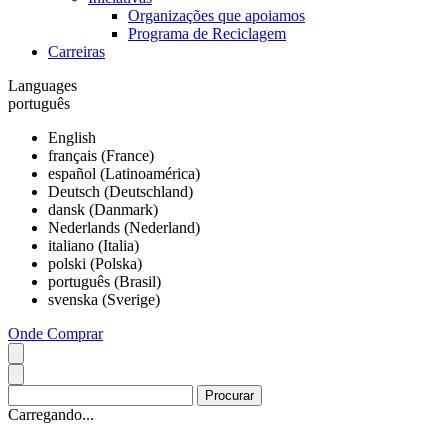
Organizações que apoiamos
Programa de Reciclagem
Carreiras
Languages
português
English
français (France)
español (Latinoamérica)
Deutsch (Deutschland)
dansk (Danmark)
Nederlands (Nederland)
italiano (Italia)
polski (Polska)
português (Brasil)
svenska (Sverige)
Onde Comprar
Carregando...