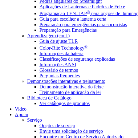
Pedras angulares do Streamlight
Aplicações de Lanternas e Padrões de Feixe
®
Programação TEN-TAP
para opções de iluminaç
Guia para escolher a lanterna certa
Preparação para emergências para socorristas
Preparação para Emergências
Aprendizagem (cont.)
Guia de ajuste TLR
®
Color-Rite Technology
Informações da bateria
Classificações de segurança explicadas
Informações ANSI
Glossário de termos
Perguntas frequentes
Demonstrações interativas e treinamento
Demonstração interativa do feixe
Treinamento de aplicação da lei
Biblioteca de Catálogo
Ver catálogos de produtos
Video
Apoiar
Serviço
Opções de serviço
Envie uma solicitação de serviço
Encontre um Centro de Serviço Autorizado