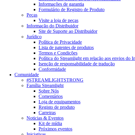
Informações de garantia
Formulário de Registro de Produto
Peças
Visite a loja de peças
Informação do Distribuidor
Site de Suporte ao Distribuidor
Jurídico
Política de Privacidade
Lista de patentes de produtos
Termos e Condições
Política do Streamlight em relação aos envios do I
Isenção de responsabilidade de tradução
Conformidade
Comunidade
#STREAMLIGHTSTRONG
Família Streamlight
Sobre Nós
Comentários
Loja de equipamentos
Registo de produto
Carreiras
Noticias & Eventos
Kit de mídia
Próximos eventos
Iniciativas