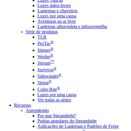
Luzes Táticas
Luzes mãos-livres
Lanternas e chaveiros
Luzes por uma causa
Aventuras ao ar livre
Lanternas ultravioleta e infravermelha
Série de produtos
TLR
®
ProTac
®
Stinger
®
Wedge
™
Stream
®
Survivor
®
Sidewinder
®
Strion
®
Color-Rite
Luzes por uma causa
Ver todas as séries
Recursos
Aprendendo
Por que Streamlight?
Pedras angulares do Streamlight
Aplicações de Lanternas e Padrões de Feixe