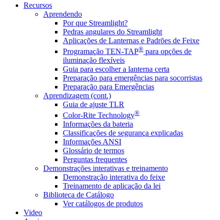
Recursos
Aprendendo
Por que Streamlight?
Pedras angulares do Streamlight
Aplicações de Lanternas e Padrões de Feixe
®
Programação TEN-TAP
para opções de
iluminação flexíveis
Guia para escolher a lanterna certa
Preparação para emergências para socorristas
Preparação para Emergências
Aprendizagem (cont.)
Guia de ajuste TLR
®
Color-Rite Technology
Informações da bateria
Classificações de segurança explicadas
Informações ANSI
Glossário de termos
Perguntas frequentes
Demonstrações interativas e treinamento
Demonstração interativa do feixe
Treinamento de aplicação da lei
Biblioteca de Catálogo
Ver catálogos de produtos
Video