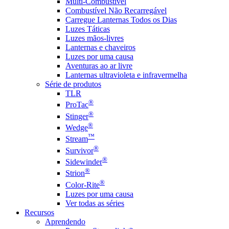
Multi-Combustível
Combustível Não Recarregável
Carregue Lanternas Todos os Dias
Luzes Táticas
Luzes mãos-livres
Lanternas e chaveiros
Luzes por uma causa
Aventuras ao ar livre
Lanternas ultravioleta e infravermelha
Série de produtos
TLR
®
ProTac
®
Stinger
®
Wedge
™
Stream
®
Survivor
®
Sidewinder
®
Strion
®
Color-Rite
Luzes por uma causa
Ver todas as séries
Recursos
Aprendendo