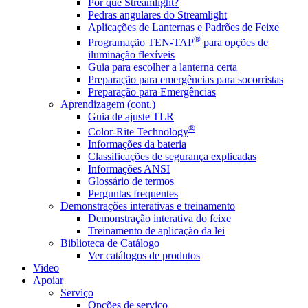
Por que Streamlight?
Pedras angulares do Streamlight
Aplicações de Lanternas e Padrões de Feixe
®
Programação TEN-TAP
para opções de
iluminação flexíveis
Guia para escolher a lanterna certa
Preparação para emergências para socorristas
Preparação para Emergências
Aprendizagem (cont.)
Guia de ajuste TLR
®
Color-Rite Technology
Informações da bateria
Classificações de segurança explicadas
Informações ANSI
Glossário de termos
Perguntas frequentes
Demonstrações interativas e treinamento
Demonstração interativa do feixe
Treinamento de aplicação da lei
Biblioteca de Catálogo
Ver catálogos de produtos
Video
Apoiar
Serviço
Opções de serviço