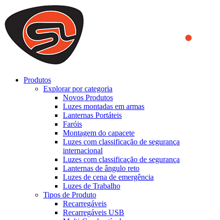
We use cookies to ensure that we provide you the best experience
on our website. By continuing to browse this website, you accept
that cookies are used to help us analyze how the website is used and
to offer you a better experience. To learn more or to find out how
you can disable cookies, you can access our
Privacy Policy
.
ACCEPT AND CLOSE
Produtos
Explorar por categoria
Novos Produtos
Luzes montadas em armas
Lanternas Portáteis
Faróis
Montagem do capacete
Luzes com classificação de segurança
internacional
Luzes com classificação de segurança
Lanternas de ângulo reto
Luzes de cena de emergência
Luzes de Trabalho
Tipos de Produto
Recarregáveis
Recarregáveis USB