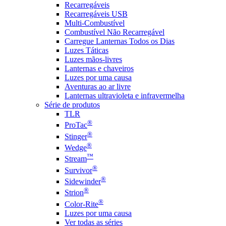
Recarregáveis
Recarregáveis USB
Multi-Combustível
Combustível Não Recarregável
Carregue Lanternas Todos os Dias
Luzes Táticas
Luzes mãos-livres
Lanternas e chaveiros
Luzes por uma causa
Aventuras ao ar livre
Lanternas ultravioleta e infravermelha
Série de produtos
TLR
®
ProTac
®
Stinger
®
Wedge
™
Stream
®
Survivor
®
Sidewinder
®
Strion
®
Color-Rite
Luzes por uma causa
Ver todas as séries