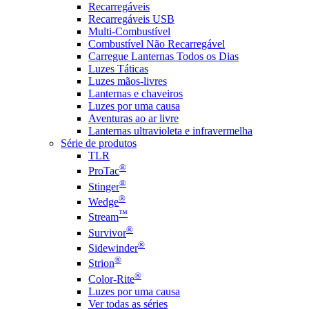
Recarregáveis
Recarregáveis USB
Multi-Combustível
Combustível Não Recarregável
Carregue Lanternas Todos os Dias
Luzes Táticas
Luzes mãos-livres
Lanternas e chaveiros
Luzes por uma causa
Aventuras ao ar livre
Lanternas ultravioleta e infravermelha
Série de produtos
TLR
®
ProTac
®
Stinger
®
Wedge
™
Stream
®
Survivor
®
Sidewinder
®
Strion
®
Color-Rite
Luzes por uma causa
Ver todas as séries