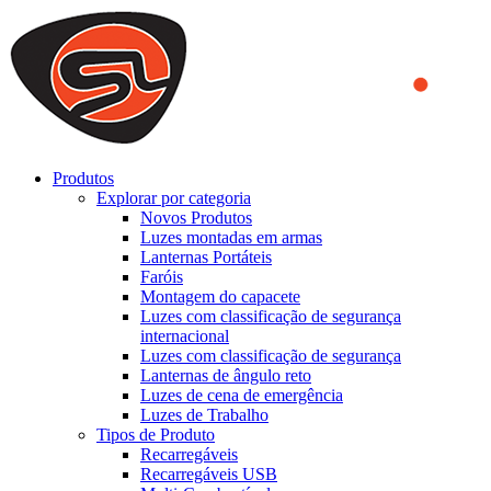
We use cookies to ensure that we provide you the best experience
on our website. By continuing to browse this website, you accept
that cookies are used to help us analyze how the website is used and
to offer you a better experience. To learn more or to find out how
you can disable cookies, you can access our
Privacy Policy
.
ACCEPT AND CLOSE
Produtos
Explorar por categoria
Novos Produtos
Luzes montadas em armas
Lanternas Portáteis
Faróis
Montagem do capacete
Luzes com classificação de segurança
internacional
Luzes com classificação de segurança
Lanternas de ângulo reto
Luzes de cena de emergência
Luzes de Trabalho
Tipos de Produto
Recarregáveis
Recarregáveis USB