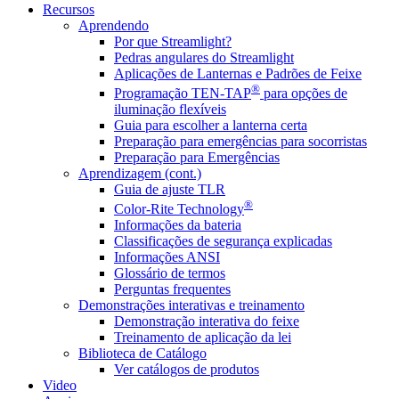
Recursos
Aprendendo
Por que Streamlight?
Pedras angulares do Streamlight
Aplicações de Lanternas e Padrões de Feixe
®
Programação TEN-TAP
para opções de
iluminação flexíveis
Guia para escolher a lanterna certa
Preparação para emergências para socorristas
Preparação para Emergências
Aprendizagem (cont.)
Guia de ajuste TLR
®
Color-Rite Technology
Informações da bateria
Classificações de segurança explicadas
Informações ANSI
Glossário de termos
Perguntas frequentes
Demonstrações interativas e treinamento
Demonstração interativa do feixe
Treinamento de aplicação da lei
Biblioteca de Catálogo
Ver catálogos de produtos
Video