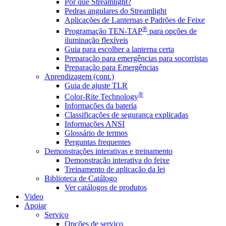
Por que Streamlight?
Pedras angulares do Streamlight
Aplicações de Lanternas e Padrões de Feixe
®
Programação TEN-TAP
para opções de
iluminação flexíveis
Guia para escolher a lanterna certa
Preparação para emergências para socorristas
Preparação para Emergências
Aprendizagem (cont.)
Guia de ajuste TLR
®
Color-Rite Technology
Informações da bateria
Classificações de segurança explicadas
Informações ANSI
Glossário de termos
Perguntas frequentes
Demonstrações interativas e treinamento
Demonstração interativa do feixe
Treinamento de aplicação da lei
Biblioteca de Catálogo
Ver catálogos de produtos
Video
Apoiar
Serviço
Opções de serviço