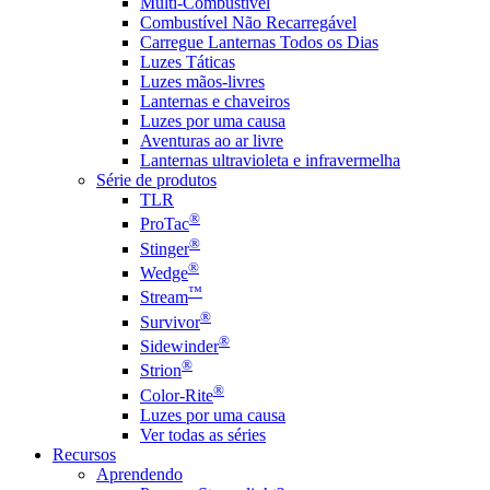
Multi-Combustível
Combustível Não Recarregável
Carregue Lanternas Todos os Dias
Luzes Táticas
Luzes mãos-livres
Lanternas e chaveiros
Luzes por uma causa
Aventuras ao ar livre
Lanternas ultravioleta e infravermelha
Série de produtos
TLR
®
ProTac
®
Stinger
®
Wedge
™
Stream
®
Survivor
®
Sidewinder
®
Strion
®
Color-Rite
Luzes por uma causa
Ver todas as séries
Recursos
Aprendendo