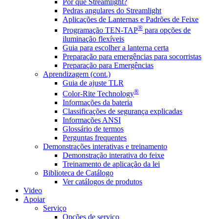
Por que Streamlight?
Pedras angulares do Streamlight
Aplicações de Lanternas e Padrões de Feixe
®
Programação TEN-TAP
para opções de
iluminação flexíveis
Guia para escolher a lanterna certa
Preparação para emergências para socorristas
Preparação para Emergências
Aprendizagem (cont.)
Guia de ajuste TLR
®
Color-Rite Technology
Informações da bateria
Classificações de segurança explicadas
Informações ANSI
Glossário de termos
Perguntas frequentes
Demonstrações interativas e treinamento
Demonstração interativa do feixe
Treinamento de aplicação da lei
Biblioteca de Catálogo
Ver catálogos de produtos
Video
Apoiar
Serviço
Opções de serviço