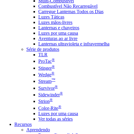
Multi-Combustível
Combustível Não Recarregável
Carregue Lanternas Todos os Dias
Luzes Táticas
Luzes mãos-livres
Lanternas e chaveiros
Luzes por uma causa
Aventuras ao ar livre
Lanternas ultravioleta e infravermelha
Série de produtos
TLR
®
ProTac
®
Stinger
®
Wedge
™
Stream
®
Survivor
®
Sidewinder
®
Strion
®
Color-Rite
Luzes por uma causa
Ver todas as séries
Recursos
Aprendendo