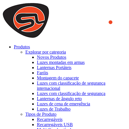
We use cookies to ensure that we provide you the best experience
on our website. By continuing to browse this website, you accept
that cookies are used to help us analyze how the website is used and
to offer you a better experience. To learn more or to find out how
you can disable cookies, you can access our
Privacy Policy
.
ACCEPT AND CLOSE
Produtos
Explorar por categoria
Novos Produtos
Luzes montadas em armas
Lanternas Portáteis
Faróis
Montagem do capacete
Luzes com classificação de segurança
internacional
Luzes com classificação de segurança
Lanternas de ângulo reto
Luzes de cena de emergência
Luzes de Trabalho
Tipos de Produto
Recarregáveis
Recarregáveis USB