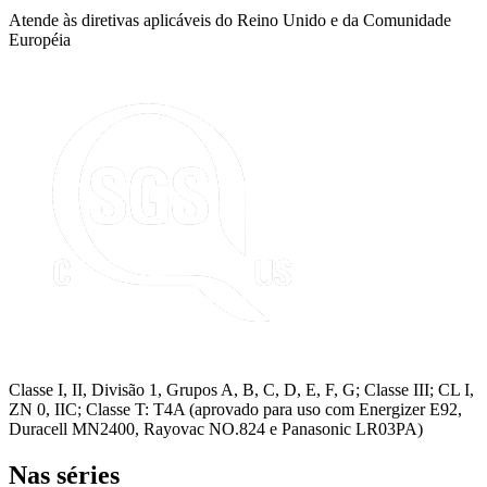
Atende às diretivas aplicáveis do Reino Unido e da Comunidade
Européia
Classe I, II, Divisão 1, Grupos A, B, C, D, E, F, G; Classe III; CL I,
ZN 0, IIC; Classe T: T4A (aprovado para uso com Energizer E92,
Duracell MN2400, Rayovac NO.824 e Panasonic LR03PA)
Nas séries