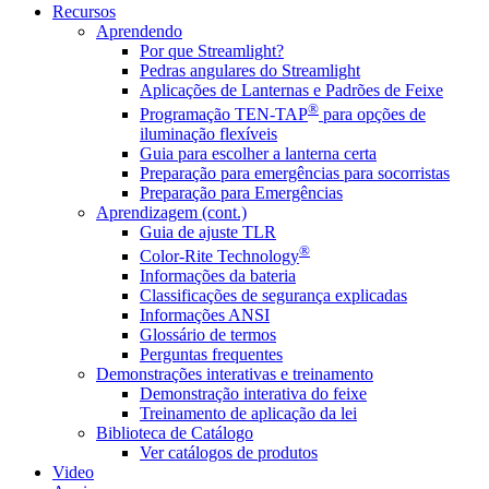
Recursos
Aprendendo
Por que Streamlight?
Pedras angulares do Streamlight
Aplicações de Lanternas e Padrões de Feixe
®
Programação TEN-TAP
para opções de
iluminação flexíveis
Guia para escolher a lanterna certa
Preparação para emergências para socorristas
Preparação para Emergências
Aprendizagem (cont.)
Guia de ajuste TLR
®
Color-Rite Technology
Informações da bateria
Classificações de segurança explicadas
Informações ANSI
Glossário de termos
Perguntas frequentes
Demonstrações interativas e treinamento
Demonstração interativa do feixe
Treinamento de aplicação da lei
Biblioteca de Catálogo
Ver catálogos de produtos
Video