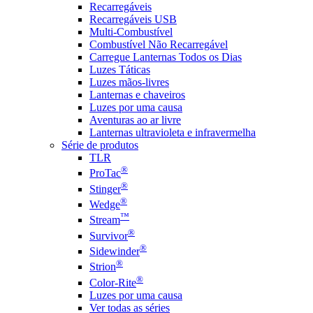
Recarregáveis
Recarregáveis USB
Multi-Combustível
Combustível Não Recarregável
Carregue Lanternas Todos os Dias
Luzes Táticas
Luzes mãos-livres
Lanternas e chaveiros
Luzes por uma causa
Aventuras ao ar livre
Lanternas ultravioleta e infravermelha
Série de produtos
TLR
®
ProTac
®
Stinger
®
Wedge
™
Stream
®
Survivor
®
Sidewinder
®
Strion
®
Color-Rite
Luzes por uma causa
Ver todas as séries