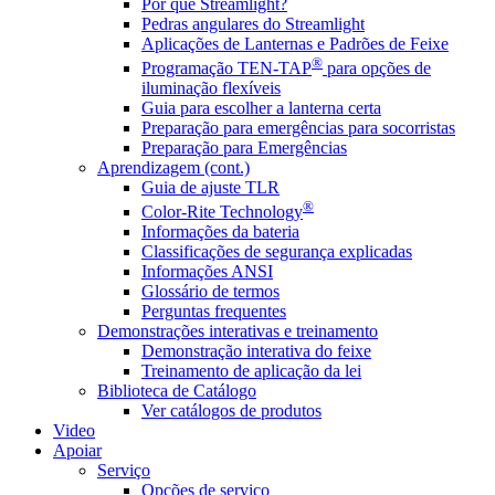
Por que Streamlight?
Pedras angulares do Streamlight
Aplicações de Lanternas e Padrões de Feixe
®
Programação TEN-TAP
para opções de
iluminação flexíveis
Guia para escolher a lanterna certa
Preparação para emergências para socorristas
Preparação para Emergências
Aprendizagem (cont.)
Guia de ajuste TLR
®
Color-Rite Technology
Informações da bateria
Classificações de segurança explicadas
Informações ANSI
Glossário de termos
Perguntas frequentes
Demonstrações interativas e treinamento
Demonstração interativa do feixe
Treinamento de aplicação da lei
Biblioteca de Catálogo
Ver catálogos de produtos
Video
Apoiar
Serviço
Opções de serviço