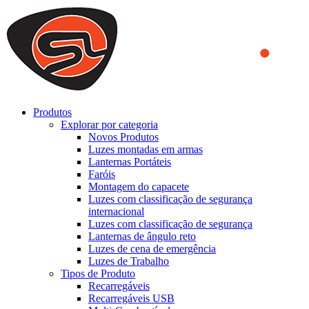
We use cookies to ensure that we provide you the best experience
on our website. By continuing to browse this website, you accept
that cookies are used to help us analyze how the website is used and
to offer you a better experience. To learn more or to find out how
you can disable cookies, you can access our
Privacy Policy
.
ACCEPT AND CLOSE
Produtos
Explorar por categoria
Novos Produtos
Luzes montadas em armas
Lanternas Portáteis
Faróis
Montagem do capacete
Luzes com classificação de segurança
internacional
Luzes com classificação de segurança
Lanternas de ângulo reto
Luzes de cena de emergência
Luzes de Trabalho
Tipos de Produto
Recarregáveis
Recarregáveis USB