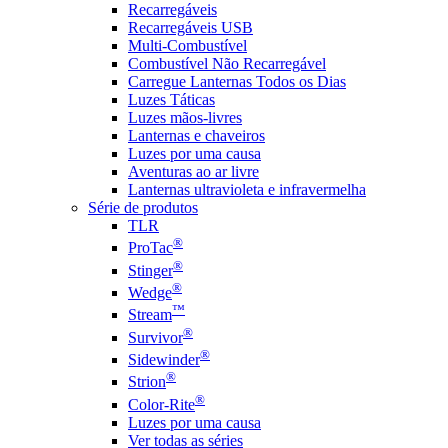
Recarregáveis
Recarregáveis USB
Multi-Combustível
Combustível Não Recarregável
Carregue Lanternas Todos os Dias
Luzes Táticas
Luzes mãos-livres
Lanternas e chaveiros
Luzes por uma causa
Aventuras ao ar livre
Lanternas ultravioleta e infravermelha
Série de produtos
TLR
®
ProTac
®
Stinger
®
Wedge
™
Stream
®
Survivor
®
Sidewinder
®
Strion
®
Color-Rite
Luzes por uma causa
Ver todas as séries