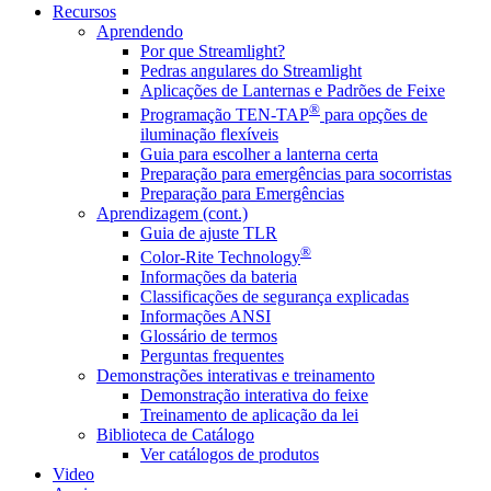
Recursos
Aprendendo
Por que Streamlight?
Pedras angulares do Streamlight
Aplicações de Lanternas e Padrões de Feixe
®
Programação TEN-TAP
para opções de
iluminação flexíveis
Guia para escolher a lanterna certa
Preparação para emergências para socorristas
Preparação para Emergências
Aprendizagem (cont.)
Guia de ajuste TLR
®
Color-Rite Technology
Informações da bateria
Classificações de segurança explicadas
Informações ANSI
Glossário de termos
Perguntas frequentes
Demonstrações interativas e treinamento
Demonstração interativa do feixe
Treinamento de aplicação da lei
Biblioteca de Catálogo
Ver catálogos de produtos
Video