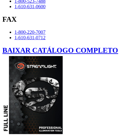
1-800-523-7488
1-610-631-0600
FAX
1-800-220-7007
1-610-631-0712
BAIXAR CATÁLOGO COMPLETO