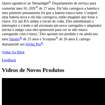
®
Quero agradecer ao Streamlight
Departamento de serviço para
®
consertar meu SL-20X
de 27 anos. Ele’não carregava a bateria e
meu primeiro pensamento foi que a bateria estava ruim. Comprei
uma bateria nova e ela’não carregava, então imaginei que fosse a
chave. Fiz um RA online e enviei de volta. Eles substituíram o
interruptor e a lente e até enviaram um novo carregador e adaptador
(incluí o antigo caso eles quisessem para ver se não estava
carregando com o meu).’ Eles apoiam seu produto e eu ainda uso
®
®
meu
Stinger
de 25 anos e Scorpion
de 26 anos E carrego
®
diariamente um
Stylus Pro
.
Voltar Ao Blog
Feedback
Vídeos de Novos Produtos