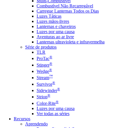
Multi-Combustível
Combustível Não Recarregável
Carregue Lanternas Todos os Dias
Luzes Táticas
Luzes mãos-livres
Lanternas e chaveiros
Luzes por uma causa
Aventuras ao ar livre
Lanternas ultravioleta e infravermelha
Série de produtos
TLR
®
ProTac
®
Stinger
®
Wedge
™
Stream
®
Survivor
®
Sidewinder
®
Strion
®
Color-Rite
Luzes por uma causa
Ver todas as séries
Recursos
Aprendendo