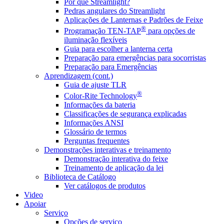
Por que Streamlight?
Pedras angulares do Streamlight
Aplicações de Lanternas e Padrões de Feixe
®
Programação TEN-TAP
para opções de
iluminação flexíveis
Guia para escolher a lanterna certa
Preparação para emergências para socorristas
Preparação para Emergências
Aprendizagem (cont.)
Guia de ajuste TLR
®
Color-Rite Technology
Informações da bateria
Classificações de segurança explicadas
Informações ANSI
Glossário de termos
Perguntas frequentes
Demonstrações interativas e treinamento
Demonstração interativa do feixe
Treinamento de aplicação da lei
Biblioteca de Catálogo
Ver catálogos de produtos
Video
Apoiar
Serviço
Opções de serviço