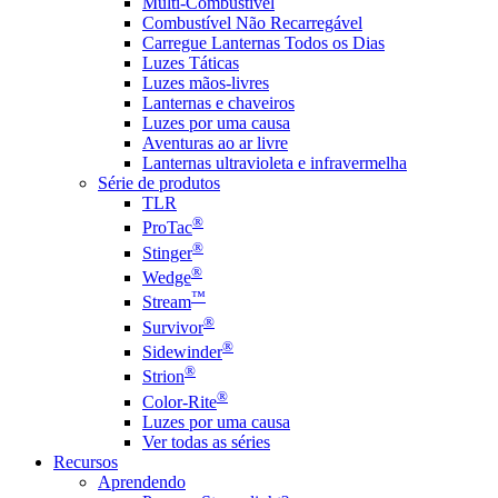
Multi-Combustível
Combustível Não Recarregável
Carregue Lanternas Todos os Dias
Luzes Táticas
Luzes mãos-livres
Lanternas e chaveiros
Luzes por uma causa
Aventuras ao ar livre
Lanternas ultravioleta e infravermelha
Série de produtos
TLR
®
ProTac
®
Stinger
®
Wedge
™
Stream
®
Survivor
®
Sidewinder
®
Strion
®
Color-Rite
Luzes por uma causa
Ver todas as séries
Recursos
Aprendendo