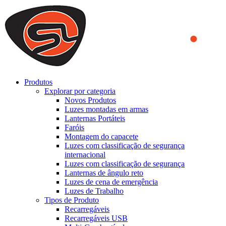
We use cookies to ensure that we provide you the best experience
on our website. By continuing to browse this website, you accept
that cookies are used to help us analyze how the website is used and
to offer you a better experience. To learn more or to find out how
you can disable cookies, you can access our
Privacy Policy
.
ACCEPT AND CLOSE
Produtos
Explorar por categoria
Novos Produtos
Luzes montadas em armas
Lanternas Portáteis
Faróis
Montagem do capacete
Luzes com classificação de segurança
internacional
Luzes com classificação de segurança
Lanternas de ângulo reto
Luzes de cena de emergência
Luzes de Trabalho
Tipos de Produto
Recarregáveis
Recarregáveis USB