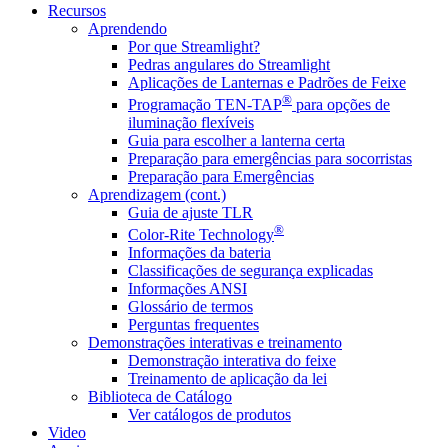
Recursos
Aprendendo
Por que Streamlight?
Pedras angulares do Streamlight
Aplicações de Lanternas e Padrões de Feixe
®
Programação TEN-TAP
para opções de
iluminação flexíveis
Guia para escolher a lanterna certa
Preparação para emergências para socorristas
Preparação para Emergências
Aprendizagem (cont.)
Guia de ajuste TLR
®
Color-Rite Technology
Informações da bateria
Classificações de segurança explicadas
Informações ANSI
Glossário de termos
Perguntas frequentes
Demonstrações interativas e treinamento
Demonstração interativa do feixe
Treinamento de aplicação da lei
Biblioteca de Catálogo
Ver catálogos de produtos
Video