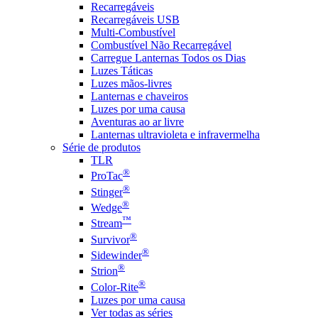
Recarregáveis
Recarregáveis USB
Multi-Combustível
Combustível Não Recarregável
Carregue Lanternas Todos os Dias
Luzes Táticas
Luzes mãos-livres
Lanternas e chaveiros
Luzes por uma causa
Aventuras ao ar livre
Lanternas ultravioleta e infravermelha
Série de produtos
TLR
®
ProTac
®
Stinger
®
Wedge
™
Stream
®
Survivor
®
Sidewinder
®
Strion
®
Color-Rite
Luzes por uma causa
Ver todas as séries